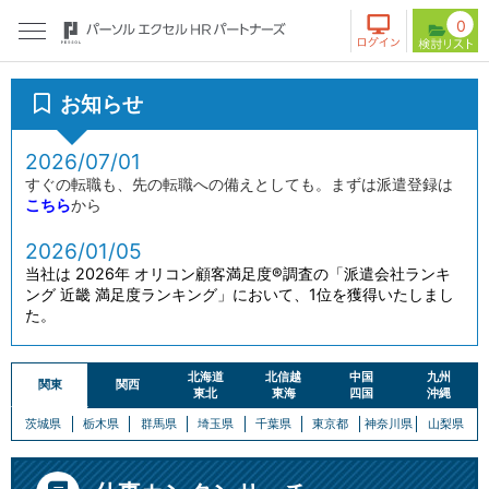
0
お知らせ
2026/07/01
すぐの転職も、先の転職への備えとしても。まずは派遣登録は
こちら
から
2026/01/05
当社は 2026年 オリコン顧客満足度®調査の「派遣会社ランキ
ング 近畿 満足度ランキング」において、1位を獲得いたしまし
た。
北海道
北信越
中国
九州
関東
関西
東北
東海
四国
沖縄
茨城県
栃木県
群馬県
埼玉県
千葉県
東京都
神奈川県
山梨県