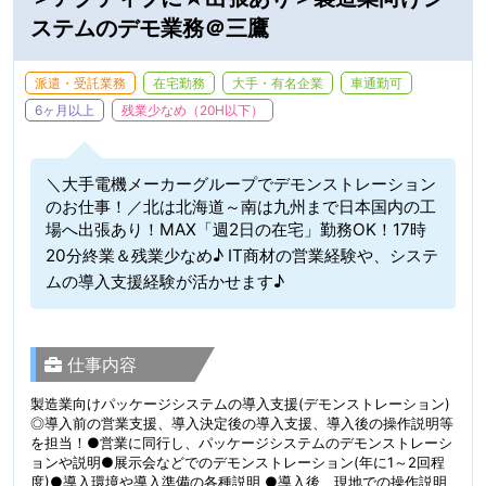
ステムのデモ業務＠三鷹
派遣・受託業務
在宅勤務
大手・有名企業
車通勤可
6ヶ月以上
残業少なめ（20H以下）
＼大手電機メーカーグループでデモンストレーション
のお仕事！／北は北海道～南は九州まで日本国内の工
場へ出張あり！MAX「週2日の在宅」勤務OK！17時
20分終業＆残業少なめ♪ IT商材の営業経験や、システ
ムの導入支援経験が活かせます♪
仕事内容
製造業向けパッケージシステムの導入支援(デモンストレーション)
◎導入前の営業支援、導入決定後の導入支援、導入後の操作説明等
を担当！●営業に同行し、パッケージシステムのデモンストレーシ
ョンや説明●展示会などでのデモンストレーション(年に1～2回程
度)●導入環境や導入準備の各種説明 ●導入後、現地での操作説明