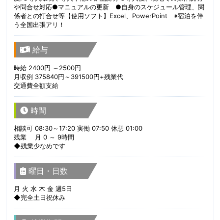
や問合せ対応●マニュアルの更新 ●自身のスケジュール管理、関
係者との打合せ等【使用ソフト】Excel、PowerPoint ※宿泊を伴
う全国出張アリ！
給与
時給 2400円 ～2500円
月収例 375840円～391500円+残業代
交通費全額支給
時間
相談可 08:30～17:20 実働 07:50 休憩 01:00
残業 月 0 ～ 9時間
◆残業少なめです
曜日・日数
月 火 水 木 金 週5日
◆完全土日祝休み