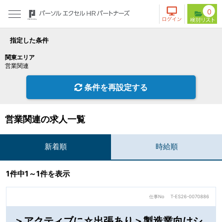
0
指定した条件
関東エリア
営業関連
条件を再設定する
営業関連の求人一覧
新着順
時給順
1件中1～1件を表示
仕事No
T-ES26-0070886
＞アクティブに☆出張あり＞製造業向けシ