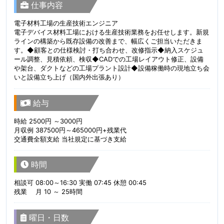
仕事内容
電子材料工場の生産技術エンジニア
電子デバイス材料工場における生産技術業務をお任せします。新規
ラインの構築から既存設備の改善まで、幅広くご担当いただきま
す。◆顧客との仕様検討・打ち合わせ、改修指示◆納入スケジュ
ール調整、見積依頼、検収◆CADでの工場レイアウト修正、設備
や架台、ダクトなどの工場プラント設計◆設備稼働時の現地立ち会
いと設備立ち上げ（国内外出張あり）
給与
時給 2500円 ～3000円
月収例 387500円～465000円+残業代
交通費全額支給 当社規定に基づき支給
時間
相談可 08:00～16:30 実働 07:45 休憩 00:45
残業 月 10 ～ 25時間
曜日・日数