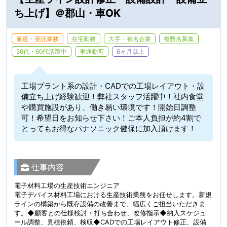
ち上げ】＠郡山・車OK
派遣・受託業務
在宅勤務
大手・有名企業
複数名募集
50代・60代活躍中
車通勤可
6ヶ月以上
工場プラント系の設計・CADでの工場レイアウト・設
備立ち上げ経験歓迎！弊社スタッフ活躍中！社内食堂
や購買施設があり、働き易い環境です！開始日調整
可！希望日をお知らせ下さい！ご本人負担が約4割で
とってもお得なパナソニック健保に加入頂けます！
仕事内容
電子材料工場の生産技術エンジニア
電子デバイス材料工場における生産技術業務をお任せします。新規
ラインの構築から既存設備の改善まで、幅広くご担当いただきま
す。◆顧客との仕様検討・打ち合わせ、改修指示◆納入スケジュ
ール調整、見積依頼、検収◆CADでの工場レイアウト修正、設備