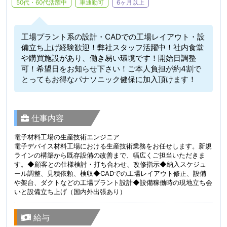
50代・60代活躍中
車通勤可
6ヶ月以上
工場プラント系の設計・CADでの工場レイアウト・設
備立ち上げ経験歓迎！弊社スタッフ活躍中！社内食堂
や購買施設があり、働き易い環境です！開始日調整
可！希望日をお知らせ下さい！ご本人負担が約4割で
とってもお得なパナソニック健保に加入頂けます！
仕事内容
電子材料工場の生産技術エンジニア
電子デバイス材料工場における生産技術業務をお任せします。新規
ラインの構築から既存設備の改善まで、幅広くご担当いただきま
す。◆顧客との仕様検討・打ち合わせ、改修指示◆納入スケジュ
ール調整、見積依頼、検収◆CADでの工場レイアウト修正、設備
や架台、ダクトなどの工場プラント設計◆設備稼働時の現地立ち会
いと設備立ち上げ（国内外出張あり）
給与