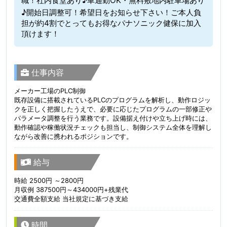
職！社内食堂あり♪車通勤OK・無料敷地内駐車場あり
♪開始日調整可！希望日をお知らせ下さい！ご本人負
担が約4割でとってもお得なパナソニック健保に加入
頂けます！
仕事内容
メーカー工場のPLC制御
既存設備に搭載されているPLCのプログラムを解析し、動作ロジッ
クを正しく把握したうえで、必要に応じたプログラムの一部修正や
パラメータ調整を行う業務です。設備据え付けや立ち上げ時には、
動作確認や稼働状況チェックも担当し、制御システム全体を理解し
ながら改善に携われるポジションです。
給与
時給 2500円 ～2800円
月収例 387500円～434000円+残業代
交通費全額支給 当社規定に基づき支給
時間