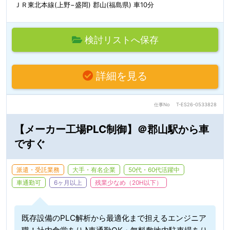
ＪＲ東北本線(上野−盛岡) 郡山(福島県) 車10分
検討リストへ保存
詳細を見る
仕事No
T-ES26-0533828
【メーカー工場PLC制御】＠郡山駅から車
ですぐ
派遣・受託業務
大手・有名企業
50代・60代活躍中
車通勤可
6ヶ月以上
残業少なめ（20H以下）
既存設備のPLC解析から最適化まで担えるエンジニア