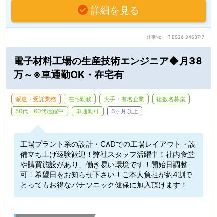
詳細を見る
仕事No
T-ES26-0468747
電子材料工場の生産技術エンジニア◆月38
万～※車通勤OK・在宅有
派遣・受託業務
在宅勤務
大手・有名企業
複数名募集
50代・60代活躍中
車通勤可
6ヶ月以上
工場プラント系の設計・CADでの工場レイアウト・設
備立ち上げ経験歓迎！弊社スタッフ活躍中！社内食堂
や購買施設があり、働き易い環境です！開始日調整
可！希望日をお知らせ下さい！ご本人負担が約4割で
とってもお得なパナソニック健保に加入頂けます！