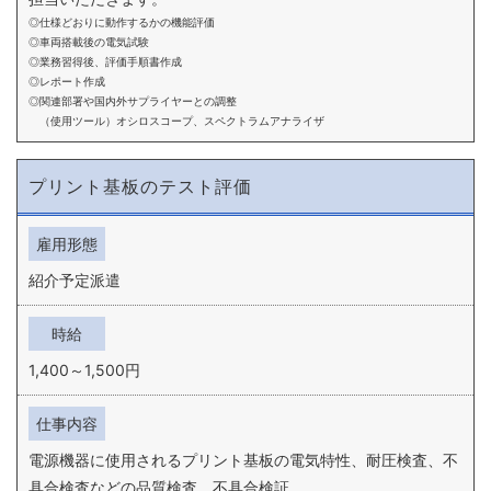
仕様どおりに動作するかの機能評価
車両搭載後の電気試験
業務習得後、評価手順書作成
レポート作成
関連部署や国内外サプライヤーとの調整
（使用ツール）オシロスコープ、スペクトラムアナライザ
プリント基板のテスト評価
雇用形態
紹介予定派遣
時給
1,400～1,500円
仕事内容
電源機器に使用されるプリント基板の電気特性、耐圧検査、不
具合検査などの品質検査、不具合検証。