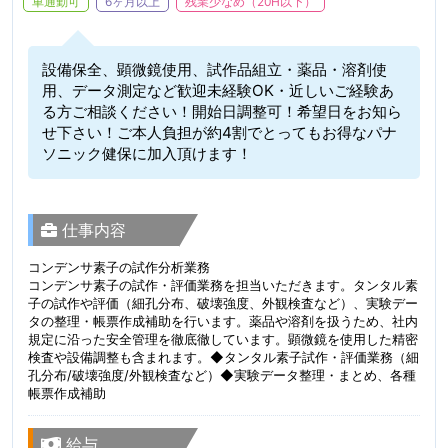
車通勤可
6ヶ月以上
残業少なめ（20H以下）
設備保全、顕微鏡使用、試作品組立・薬品・溶剤使
用、データ測定など歓迎未経験OK・近しいご経験あ
る方ご相談ください！開始日調整可！希望日をお知ら
せ下さい！ご本人負担が約4割でとってもお得なパナ
ソニック健保に加入頂けます！
仕事内容
コンデンサ素子の試作分析業務
コンデンサ素子の試作・評価業務を担当いただきます。タンタル素
子の試作や評価（細孔分布、破壊強度、外観検査など）、実験デー
タの整理・帳票作成補助を行います。薬品や溶剤を扱うため、社内
規定に沿った安全管理を徹底徹しています。顕微鏡を使用した精密
検査や設備調整も含まれます。◆タンタル素子試作・評価業務（細
孔分布/破壊強度/外観検査など）◆実験データ整理・まとめ、各種
帳票作成補助
給与