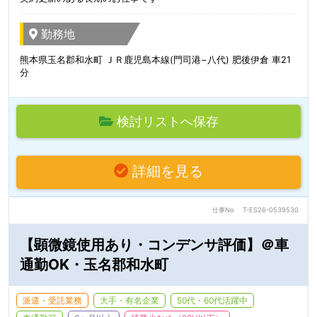
勤務地
熊本県玉名郡和水町 ＪＲ鹿児島本線(門司港−八代) 肥後伊倉 車21
分
検討リストへ保存
詳細を見る
仕事No
T-ES26-0539530
【顕微鏡使用あり・コンデンサ評価】＠車
通勤OK・玉名郡和水町
派遣・受託業務
大手・有名企業
50代・60代活躍中