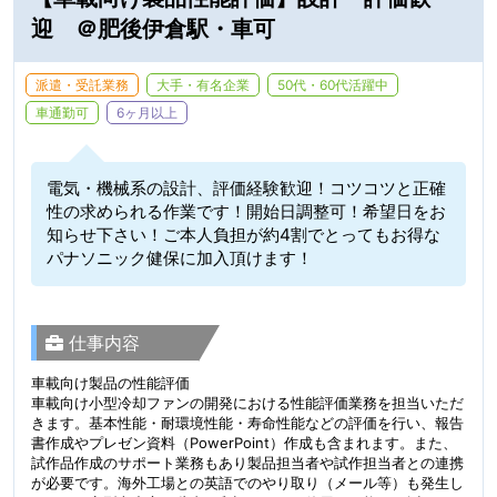
迎 ＠肥後伊倉駅・車可
派遣・受託業務
大手・有名企業
50代・60代活躍中
車通勤可
6ヶ月以上
電気・機械系の設計、評価経験歓迎！コツコツと正確
性の求められる作業です！開始日調整可！希望日をお
知らせ下さい！ご本人負担が約4割でとってもお得な
パナソニック健保に加入頂けます！
仕事内容
車載向け製品の性能評価
車載向け小型冷却ファンの開発における性能評価業務を担当いただ
きます。基本性能・耐環境性能・寿命性能などの評価を行い、報告
書作成やプレゼン資料（PowerPoint）作成も含まれます。また、
試作品作成のサポート業務もあり製品担当者や試作担当者との連携
が必要です。海外工場との英語でのやり取り（メール等）も発生し