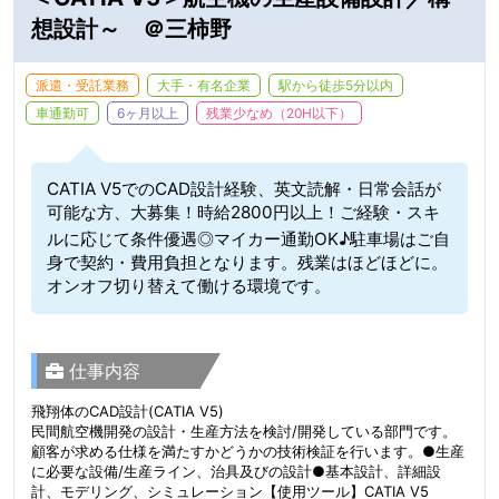
想設計～ ＠三柿野
派遣・受託業務
大手・有名企業
駅から徒歩5分以内
車通勤可
6ヶ月以上
残業少なめ（20H以下）
CATIA V5でのCAD設計経験、英文読解・日常会話が
可能な方、大募集！時給2800円以上！ご経験・スキ
ルに応じて条件優遇◎マイカー通勤OK♪駐車場はご自
身で契約・費用負担となります。残業はほどほどに。
オンオフ切り替えて働ける環境です。
仕事内容
飛翔体のCAD設計(CATIA V5)
民間航空機開発の設計・生産方法を検討/開発している部門です。
顧客が求める仕様を満たすかどうかの技術検証を行います。●生産
に必要な設備/生産ライン、治具及びの設計●基本設計、詳細設
計、モデリング、シミュレーション【使用ツール】CATIA V5