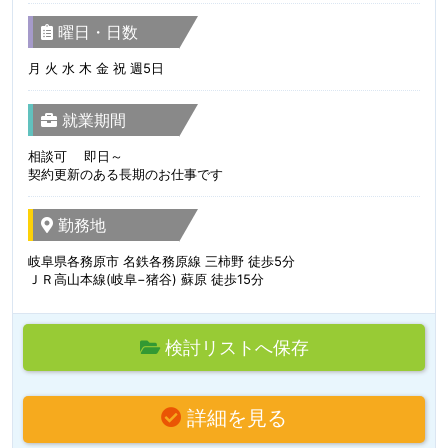
曜日・日数
月 火 水 木 金 祝 週5日
就業期間
相談可 即日～
契約更新のある長期のお仕事です
勤務地
岐阜県各務原市 名鉄各務原線 三柿野 徒歩5分
ＪＲ高山本線(岐阜−猪谷) 蘇原 徒歩15分
検討リストへ保存
詳細を見る