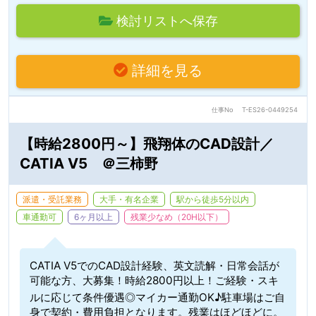
検討リストへ保存
詳細を見る
仕事No
T-ES26-0449254
【時給2800円～】飛翔体のCAD設計／
CATIA V5 ＠三柿野
派遣・受託業務
大手・有名企業
駅から徒歩5分以内
車通勤可
6ヶ月以上
残業少なめ（20H以下）
CATIA V5でのCAD設計経験、英文読解・日常会話が
可能な方、大募集！時給2800円以上！ご経験・スキ
ルに応じて条件優遇◎マイカー通勤OK♪駐車場はご自
身で契約・費用負担となります。残業はほどほどに。