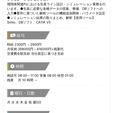
飛翔体関連PJにおける生産ライン設計・シミュレーション業務を行
います。●生産に必要な各種データの収集、整備、DBソフトへの
入力●要件に基づいた解析ツールの機能追加開発・パラメータ設定
●シミュレーション結果の取りまとめ、解析【使用ツール】
Simio、DBソフト、CATIA V5
給与
時給 2300円 ～2600円
月収例 368000円～416000円+残業代
交通費全額支給 当社規定に基づき支給
時間
相談可 08:00～17:00 実働 08:00 休憩 01:00
残業 月 10 時間 ～
曜日・日数
月 火 水 木 金 祝 週5日