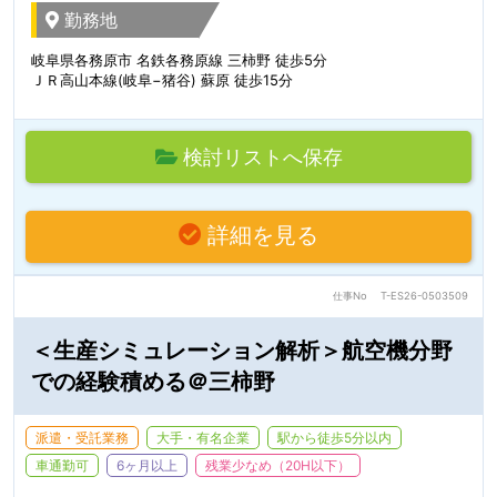
勤務地
岐阜県各務原市 名鉄各務原線 三柿野 徒歩5分
ＪＲ高山本線(岐阜−猪谷) 蘇原 徒歩15分
検討リストへ保存
詳細を見る
仕事No
T-ES26-0503509
＜生産シミュレーション解析＞航空機分野
での経験積める＠三柿野
派遣・受託業務
大手・有名企業
駅から徒歩5分以内
車通勤可
6ヶ月以上
残業少なめ（20H以下）