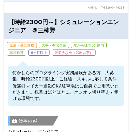
仕事No
T-ES26-0449253
【時給2300円～】シミュレーションエン
ジニア ＠三柿野
派遣・受託業務
大手・有名企業
駅から徒歩5分以内
車通勤可
6ヶ月以上
残業少なめ（20H以下）
何かしらのプログラミング実務経験がある方、大募
集！時給2300円以上！ご経験・スキルに応じて条件
優遇◎マイカー通勤OK♪駐車場はご自身でご用意いた
だきます。残業はほどほどに。オンオフ切り替えて働
ける環境です。
仕事内容
シミュレーションエンジニア