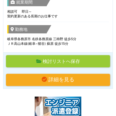
就業期間
相談可 即日～
契約更新のある長期のお仕事です
勤務地
岐阜県各務原市 名鉄各務原線 三柿野 徒歩5分
ＪＲ高山本線(岐阜−猪谷) 蘇原 徒歩15分
検討リストへ保存
詳細を見る