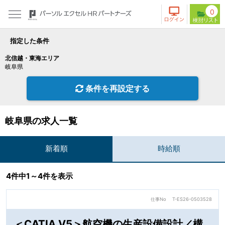
0
指定した条件
北信越・東海エリア
岐阜県
条件を再設定する
岐阜県の求人一覧
新着順
時給順
4件中1～4件を表示
仕事No
T-ES26-0503528
＜CATIA V5＞航空機の生産設備設計／構