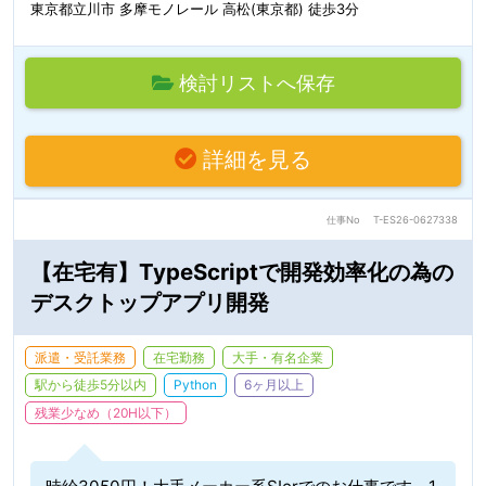
東京都立川市 多摩モノレール 高松(東京都) 徒歩3分
検討リストへ保存
詳細を見る
仕事No
T-ES26-0627338
【在宅有】TypeScriptで開発効率化の為の
デスクトップアプリ開発
派遣・受託業務
在宅勤務
大手・有名企業
駅から徒歩5分以内
Python
6ヶ月以上
残業少なめ（20H以下）