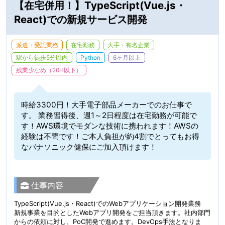
【在宅併用！】TypeScript(Vue.js・
React)での新規サービス開発
派遣・受託業務
在宅勤務
大手・有名企業
駅から徒歩5分以内
Python
6ヶ月以上
残業少なめ（20H以下）
時給3300円！大手電子部品メーカーでのお仕事で
す。 業務習得後、週1～2日程度は在宅勤務が可能で
す！AWS環境でモダンな技術に携われます！AWSの
経験は不問です！ご本人負担が約4割でとってもお得
なパナソニック健保にご加入頂けます！
仕事内容
TypeScript(Vue.js・React)でのWebアプリケーション開発業務
新規事業を目的としたWebアプリ開発をご担当頂きます。社内部門
からの依頼に対し、PoC開発で進めます。DevOps手法となりま