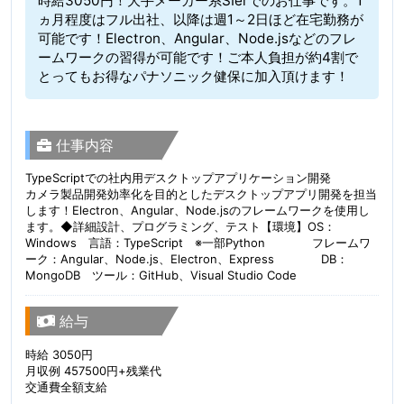
時給3050円！大手メーカー系SIerでのお仕事です。1
ヵ月程度はフル出社、以降は週1～2日ほど在宅勤務が
可能です！Electron、Angular、Node.jsなどのフレ
ームワークの習得が可能です！ご本人負担が約4割で
とってもお得なパナソニック健保に加入頂けます！
仕事内容
TypeScriptでの社内用デスクトップアプリケーション開発
カメラ製品開発効率化を目的としたデスクトップアプリ開発を担当
します！Electron、Angular、Node.jsのフレームワークを使用し
ます。◆詳細設計、プログラミング、テスト【環境】OS：
Windows 言語：TypeScript ※一部Python フレームワ
ーク：Angular、Node.js、Electron、Express DB：
MongoDB ツール：GitHub、Visual Studio Code
給与
時給 3050円
月収例 457500円+残業代
交通費全額支給