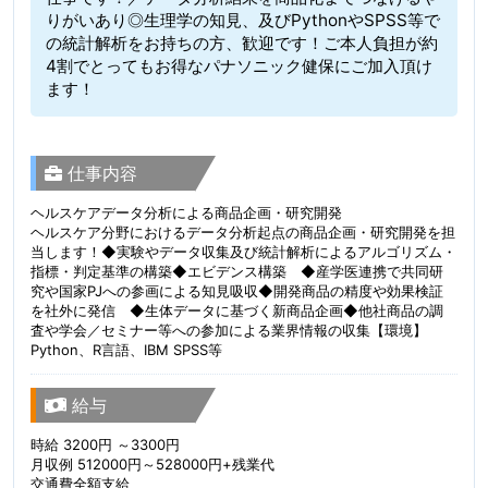
りがいあり◎生理学の知見、及びPythonやSPSS等で
の統計解析をお持ちの方、歓迎です！ご本人負担が約
4割でとってもお得なパナソニック健保にご加入頂け
ます！
仕事内容
ヘルスケアデータ分析による商品企画・研究開発
ヘルスケア分野におけるデータ分析起点の商品企画・研究開発を担
当します！◆実験やデータ収集及び統計解析によるアルゴリズム・
指標・判定基準の構築◆エビデンス構築 ◆産学医連携で共同研
究や国家PJへの参画による知見吸収◆開発商品の精度や効果検証
を社外に発信 ◆生体データに基づく新商品企画◆他社商品の調
査や学会／セミナー等への参加による業界情報の収集【環境】
Python、R言語、IBM SPSS等
給与
時給 3200円 ～3300円
月収例 512000円～528000円+残業代
交通費全額支給