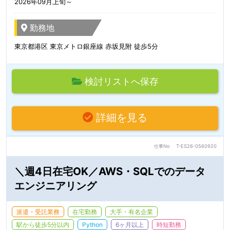
2026年09月上旬～
勤務地
東京都港区 東京メトロ銀座線 赤坂見附 徒歩5分
検討リストへ保存
詳細を見る
仕事No
T-ES26-0560920
＼週4日在宅OK／AWS・SQLでのデータ
エンジニアリング
派遣・受託業務
在宅勤務
大手・有名企業
駅から徒歩5分以内
Python
6ヶ月以上
時短勤務