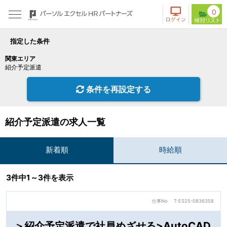
0
指定した条件
関東エリア
紹介予定派遣
条件を再設定する
紹介予定派遣の求人一覧
新着順
時給順
3件中1～3件を表示
仕事No
T-ES25-0836358
＞紹介予定派遣で社員めざせる>AutoCAD