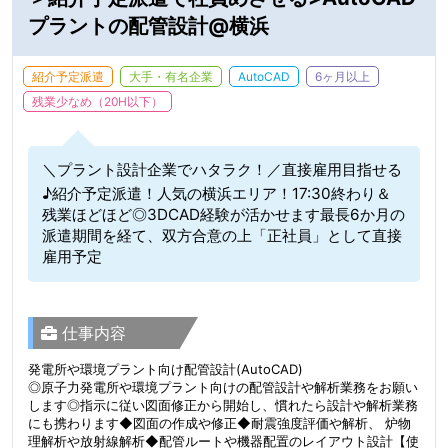
プラントの配管設計@横浜
紹介予定派遣
大手・有名企業
AutoCAD
6ヶ月以上
残業少なめ（20H以下）
＼プラント設計企業でハタラク！／直接雇用目指せる
♪紹介予定派遣！人気の横浜エリア！17:30終わり＆
残業ほどほど◎3DCAD経験が活かせます最長6か月の
派遣期間を経て、双方合意の上「正社員」として直接
雇用予定
仕事内容
発電所や環境プラント向け配管設計(AutoCAD)
◎原子力発電所や環境プラント向けの配管設計や解析業務をお願い
します◎指示に従い図面修正から開始し、慣れたら設計や解析業務
にも携わります◆図面の作成や修正◆耐震強度評価や解析、 炉物
理解析や放射線解析◆配管ルートや機器配置のレイアウト設計【使