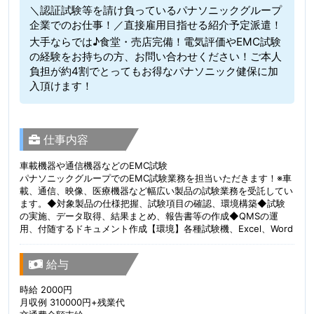
＼認証試験等を請け負っているパナソニックグループ
企業でのお仕事！／直接雇用目指せる紹介予定派遣！
大手ならでは♪食堂・売店完備！電気評価やEMC試験
の経験をお持ちの方、お問い合わせください！ご本人
負担が約4割でとってもお得なパナソニック健保に加
入頂けます！
仕事内容
車載機器や通信機器などのEMC試験
パナソニックグループでのEMC試験業務を担当いただきます！※車
載、通信、映像、医療機器など幅広い製品の試験業務を受託してい
ます。◆対象製品の仕様把握、試験項目の確認、環境構築◆試験
の実施、データ取得、結果まとめ、報告書等の作成◆QMSの運
用、付随するドキュメント作成【環境】各種試験機、Excel、Word
給与
時給 2000円
月収例 310000円+残業代