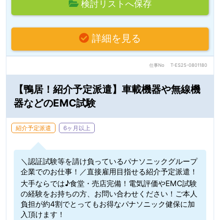
検討リストへ保存
詳細を見る
仕事No
T-ES25-0801180
【鴨居！紹介予定派遣】車載機器や無線機
器などのEMC試験
紹介予定派遣
6ヶ月以上
＼認証試験等を請け負っているパナソニックグループ
企業でのお仕事！／直接雇用目指せる紹介予定派遣！
大手ならでは♪食堂・売店完備！電気評価やEMC試験
の経験をお持ちの方、お問い合わせください！ご本人
負担が約4割でとってもお得なパナソニック健保に加
入頂けます！