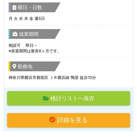
曜日・日数
月 火 水 木 金 週5日
就業期間
相談可 即日～
※派遣期間は最長6ヶ月です。
勤務地
神奈川県横浜市都筑区 ＪＲ横浜線 鴨居 徒歩10分
検討リストへ保存
詳細を見る