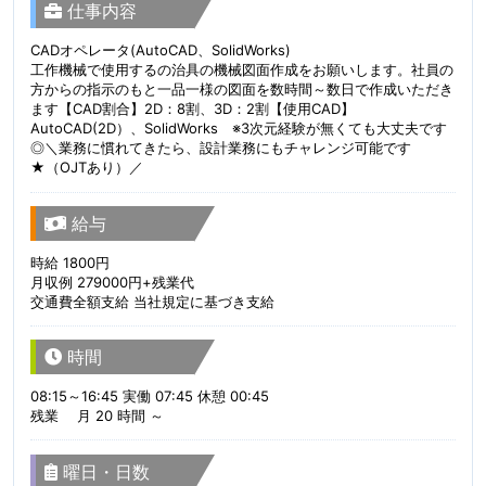
仕事内容
CADオペレータ(AutoCAD、SolidWorks)
工作機械で使用するの治具の機械図面作成をお願いします。社員の
方からの指示のもと一品一様の図面を数時間～数日で作成いただき
ます【CAD割合】2D：8割、3D：2割【使用CAD】
AutoCAD(2D）、SolidWorks ※3次元経験が無くても大丈夫です
◎＼業務に慣れてきたら、設計業務にもチャレンジ可能です
★（OJTあり）／
給与
時給 1800円
月収例 279000円+残業代
交通費全額支給 当社規定に基づき支給
時間
08:15～16:45 実働 07:45 休憩 00:45
残業 月 20 時間 ～
曜日・日数