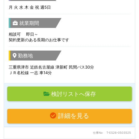
月 火 水 木 金 祝 週5日
就業期間
相談可 即日～
契約更新のある長期のお仕事です
勤務地
三重県津市 近鉄名古屋線 津新町 民間バス30分
ＪＲ名松線 一志 車14分
検討リストへ保存
詳細を見る
仕事No
T-ES26-0503525