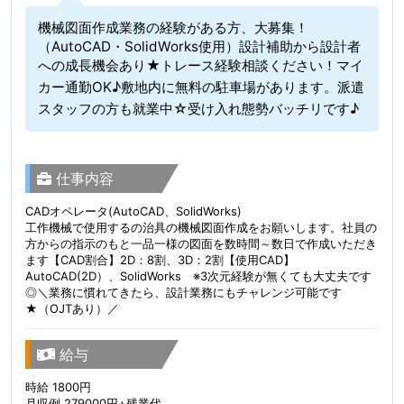
機械図面作成業務の経験がある方、大募集！
（AutoCAD・SolidWorks使用）設計補助から設計者
への成長機会あり★トレース経験相談ください！マイ
カー通勤OK♪敷地内に無料の駐車場があります。派遣
スタッフの方も就業中☆受け入れ態勢バッチリです♪
仕事内容
CADオペレータ(AutoCAD、SolidWorks)
工作機械で使用するの治具の機械図面作成をお願いします。社員の
方からの指示のもと一品一様の図面を数時間～数日で作成いただき
ます【CAD割合】2D：8割、3D：2割【使用CAD】
AutoCAD(2D）、SolidWorks ※3次元経験が無くても大丈夫です
◎＼業務に慣れてきたら、設計業務にもチャレンジ可能です
★（OJTあり）／
給与
時給 1800円
月収例 279000円+残業代