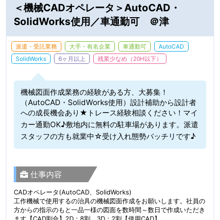
＜機械CADオペレータ＞AutoCAD・
SolidWorks使用／車通勤可 ＠津
派遣・受託業務
大手・有名企業
車通勤可
AutoCAD
SolidWorks
6ヶ月以上
残業少なめ（20H以下）
機械図面作成業務の経験がある方、大募集！
（AutoCAD・SolidWorks使用）設計補助から設計者
への成長機会あり★トレース経験相談ください！マイ
カー通勤OK♪敷地内に無料の駐車場があります。派遣
スタッフの方も就業中☆受け入れ態勢バッチリです♪
仕事内容
CADオペレータ(AutoCAD、SolidWorks)
工作機械で使用するの治具の機械図面作成をお願いします。社員の
方からの指示のもと一品一様の図面を数時間～数日で作成いただき
ます【CAD割合】2D：8割、3D：2割【使用CAD】