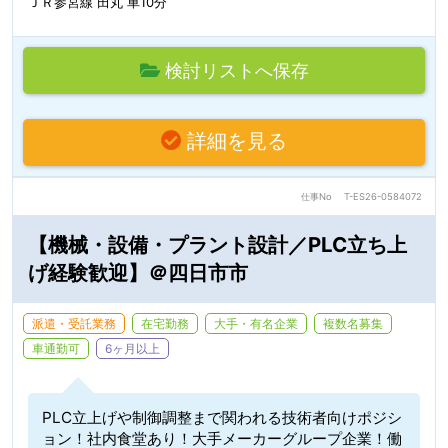
ＪＲ参宮線 田丸 車10分
検討リストへ保存
詳細を見る
仕事No
T-ES26-0584072
【機械・設備・プラント設計／PLC立ち上
げ経験歓迎】＠四日市市
派遣・受託業務
在宅勤務
大手・有名企業
複数名募集
車通勤可
6ヶ月以上
PLC立上げや制御調整まで関われる技術者向けポジシ
ョン！社内食堂あり！大手メーカーグループ企業！働