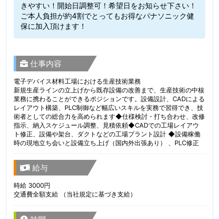
きやすい！開始日調整可！希望日をお知らせ下さい！
ご本人負担が約4割でとってもお得なパナソニック健
保に加入頂けます！
仕事内容
電子デバイス材料工場における生産技術業務
新規生産ラインの立上げから既存設備の改善まで、生産技術の中核
業務に携わることができるポジションです。設備設計、CADによる
レイアウト構築、PLC制御など幅広いスキルを実務で習得でき、技
術者としての総合力を高められます◆仕様検討・打ち合わせ、改修
指示、納入スケジュール調整、見積依頼◆CADでの工場レイアウ
ト修正、設備や架台、ダクトなどの工場プラント設計 ◆設備稼働
時の現地立ち会いと設備立ち上げ（国内外出張あり） 、PLC修正
給与
時給 3000円
交通費全額支給 （当社規定に基づき支給）