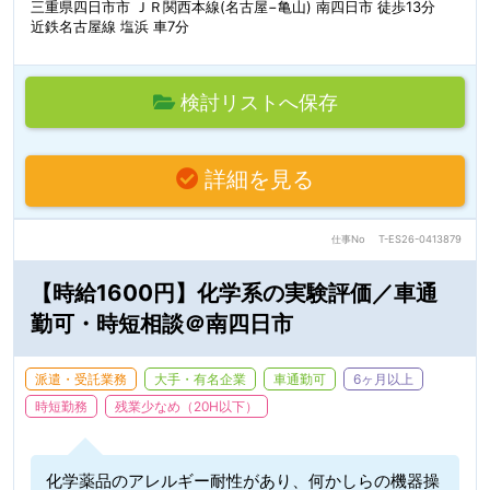
三重県四日市市 ＪＲ関西本線(名古屋−亀山) 南四日市 徒歩13分
近鉄名古屋線 塩浜 車7分
検討リストへ保存
詳細を見る
仕事No
T-ES26-0413879
【時給1600円】化学系の実験評価／車通
勤可・時短相談＠南四日市
派遣・受託業務
大手・有名企業
車通勤可
6ヶ月以上
時短勤務
残業少なめ（20H以下）
化学薬品のアレルギー耐性があり、何かしらの機器操