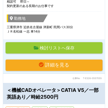
相談可 即日～
契約更新のある長期のお仕事です
勤務地
三重県津市 近鉄名古屋線 津新町 民間バス30分
ＪＲ名松線 一志 車14分
検討リストへ保存
詳細を見る
仕事No
T-ES26-0557055
＜機械CADオペレータ＞CATIA V5／一部
英語あり／時給2500円