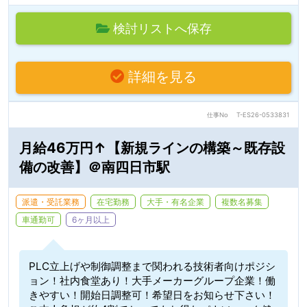
検討リストへ保存
詳細を見る
仕事No
T-ES26-0533831
月給46万円↑【新規ラインの構築～既存設
備の改善】＠南四日市駅
派遣・受託業務
在宅勤務
大手・有名企業
複数名募集
車通勤可
6ヶ月以上
PLC立上げや制御調整まで関われる技術者向けポジシ
ョン！社内食堂あり！大手メーカーグループ企業！働
きやすい！開始日調整可！希望日をお知らせ下さい！