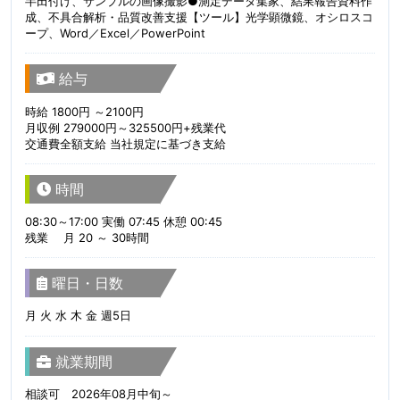
半田付け、サンプルの画像撮影●測定データ集家、結果報告資料作
成、不具合解析・品質改善支援【ツール】光学顕微鏡、オシロスコ
ープ、Word／Excel／PowerPoint
給与
時給 1800円 ～2100円
月収例 279000円～325500円+残業代
交通費全額支給 当社規定に基づき支給
時間
08:30～17:00 実働 07:45 休憩 00:45
残業 月 20 ～ 30時間
曜日・日数
月 火 水 木 金 週5日
就業期間
相談可 2026年08月中旬～