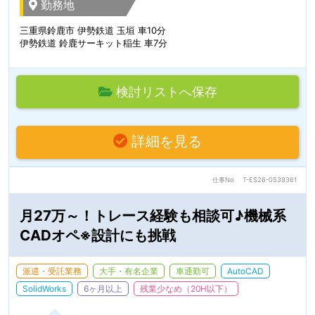
勤務地
三重県鈴鹿市 伊勢鉄道 玉垣 車10分
伊勢鉄道 鈴鹿サーキット稲生 車7分
検討リストへ保存
詳細を見る
仕事No
T-ES26-0539361
月27万～！トレース経験も相談可♪機械系
CADオペ※設計にも挑戦
派遣・受託業務
大手・有名企業
車通勤可
AutoCAD
SolidWorks
6ヶ月以上
残業少なめ（20H以下）