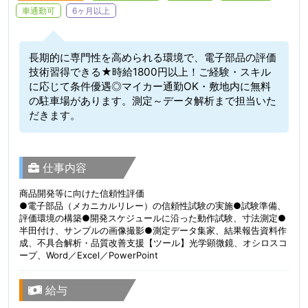
車通勤可
6ヶ月以上
長期的に専門性を高められる環境で、電子部品の評価
技術習得できる★時給1800円以上！ご経験・スキル
に応じて条件優遇◎マイカー通勤OK・敷地内に無料
の駐車場があります。測定～データ解析まで担当いた
だきます。
仕事内容
商品開発等に向けた信頼性評価
●電子部品（メカニカルリレー）の信頼性試験の実施●試験準備、
評価環境の構築●開発スケジュールに沿った動作試験、寸法測定●
半田付け、サンプルの画像撮影●測定データ集家、結果報告資料作
成、不具合解析・品質改善支援【ツール】光学顕微鏡、オシロスコ
ープ、Word／Excel／PowerPoint
給与