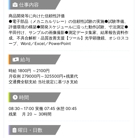
仕事内容
商品開発等に向けた信頼性評価
●電子部品（メカニカルリレー）の信頼性試験の実施●試験準備、
評価環境の構築●開発スケジュールに沿った動作試験、寸法測定●
半田付け、サンプルの画像撮影●測定データ集家、結果報告資料作
成、不具合解析・品質改善支援【ツール】光学顕微鏡、オシロスコ
ープ、Word／Excel／PowerPoint
給与
時給 1800円 ～2100円
月収例 279000円～325500円+残業代
交通費全額支給 当社規定に基づき支給
時間
08:30～17:00 実働 07:45 休憩 00:45
残業 月 20 ～ 30時間
曜日・日数