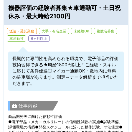
機器評価の経験者募集★車通勤可・土日祝
休み・最大時給2100円
派遣・受託業務
大手・有名企業
未経験OK
複数名募集
車通勤可
6ヶ月以上
長期的に専門性を高められる環境で、電子部品の評価
技術習得できる★時給1800円以上！ご経験・スキル
に応じて条件優遇◎マイカー通勤OK・敷地内に無料
の駐車場があります。測定～データ解析まで担当いた
だきます。
仕事内容
商品開発等に向けた信頼性評価
●電子部品（メカニカルリレー）の信頼性試験の実施●試験準備、
評価環境の構築●開発スケジュールに沿った動作試験、寸法測定●