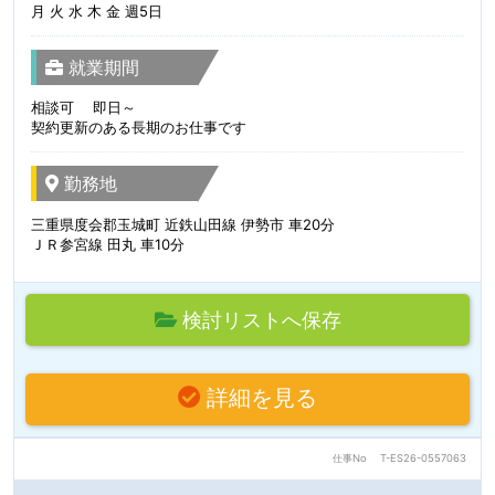
月 火 水 木 金 週5日
就業期間
相談可 即日～
契約更新のある長期のお仕事です
勤務地
三重県度会郡玉城町 近鉄山田線 伊勢市 車20分
ＪＲ参宮線 田丸 車10分
検討リストへ保存
詳細を見る
仕事No
T-ES26-0557063