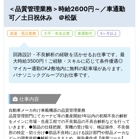
＜品質管理業務＞時給2600円～／車通勤
可／土日祝休み ＠松阪
派遣・受託業務
大手・有名企業
車通勤可
6ヶ月以上
回路設計・不良解析の経験を活かせるお仕事です。最
大時給3500円！ご経験・スキルに応じて条件優遇◎
マイカー通勤OK♪敷地内に無料の駐車場があります。
パナソニックグループのお仕事です。
仕事内容
自動車メーカ向け車載機器の品質管理業務
品質管理部門にてカーナビ等の量産開始1年以内の初期不良の解析
をメインに市場・生産工程での不良製品の不具合解析などを行って
いきます。●製品の仕様把握、実機の受け取り、検証操作、不良個
所の特定・切り分け●部品不良時における設計部門や部品メーカな
どへの調査依頼●解析データまとめ、報告書作成【使用ツール】