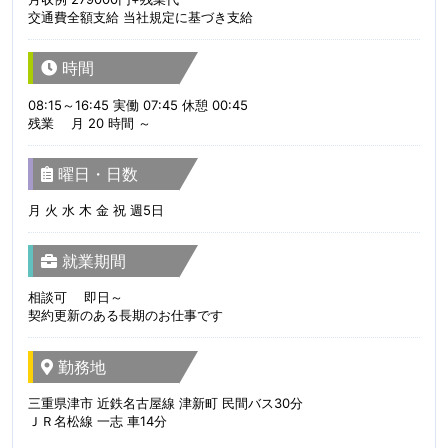
交通費全額支給 当社規定に基づき支給
時間
08:15～16:45 実働 07:45 休憩 00:45
残業 月 20 時間 ～
曜日・日数
月 火 水 木 金 祝 週5日
就業期間
相談可 即日～
契約更新のある長期のお仕事です
勤務地
三重県津市 近鉄名古屋線 津新町 民間バス30分
ＪＲ名松線 一志 車14分