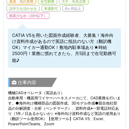
派遣・受託業務
在宅勤務
大手・有名企業
語学力を活かせる
車通勤可
6ヶ月以上
残業少なめ（20H以下）
CATIA V5を用いた図面作成経験者、大募集！海外向
け資料作成があるので英語に抵抗のない方（翻訳機
OK）マイカー通勤OK！敷地内駐車場あり★時給
2500円！業務に慣れてきたら、月5回まで在宅勤務可
能♪
仕事内容
機械CADオペレータ（英語あり）
自動車用・機器用ワイヤーハーネスメーカにて、CAD業務を行いま
す。●海外向け機構部品の図面作成、3Dモデル作成●競合他社部
品の分解調査・分析（ベンチマーク）、資料作成※一部電話対応あ
り（1件／日あるかないか）※海外向け資料作成など英語の使用あり
（翻訳ツール使用OK）【使用ツール】CATIA V5、Excel、
PowerPointTeams、Zoom