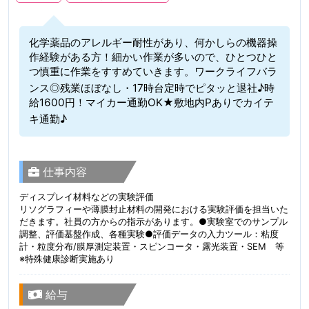
化学薬品のアレルギー耐性があり、何かしらの機器操
作経験がある方！細かい作業が多いので、ひとつひと
つ慎重に作業をすすめていきます。ワークライフバラ
ンス◎残業ほぼなし・17時台定時でピタッと退社♪時
給1600円！マイカー通勤OK★敷地内Pありでカイテ
キ通勤♪
仕事内容
ディスプレイ材料などの実験評価
リソグラフィーや薄膜封止材料の開発における実験評価を担当いた
だきます。社員の方からの指示があります。●実験室でのサンプル
調整、評価基盤作成、各種実験●評価データの入力ツール：粘度
計・粒度分布/膜厚測定装置・スピンコータ・露光装置・SEM 等
※特殊健康診断実施あり
給与