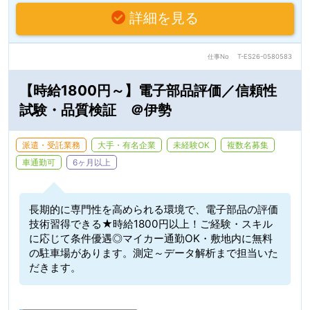
詳細を見る
仕事No
T-ES26-0580583
【時給1800円～】電子部品評価／信頼性
試験・品質検証 ＠伊勢
派遣・受託業務
大手・有名企業
未経験OK
複数名募集
車通勤可
6ヶ月以上
長期的に専門性を高められる環境で、電子部品の評価
技術習得できる★時給1800円以上！ご経験・スキル
に応じて条件優遇◎マイカー通勤OK・敷地内に無料
の駐車場があります。測定～データ解析まで担当いた
だきます。