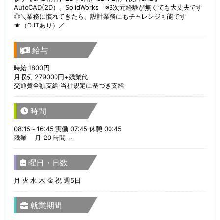
AutoCAD(2D）、SolidWorks ※3次元経験が無くても大丈夫です
◎＼業務に慣れてきたら、設計業務にもチャレンジ可能です
★（OJTあり）／
給与
時給 1800円
月収例 279000円+残業代
交通費全額支給 当社規定に基づき支給
時間
08:15～16:45 実働 07:45 休憩 00:45
残業 月 20 時間 ～
曜日・日数
月 火 水 木 金 祝 週5日
就業期間