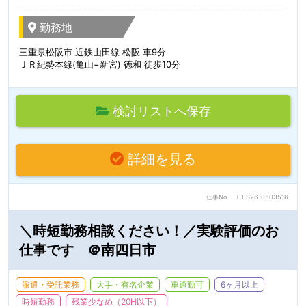
勤務地
三重県松阪市 近鉄山田線 松阪 車9分
ＪＲ紀勢本線(亀山−新宮) 徳和 徒歩10分
検討リストへ保存
詳細を見る
仕事No
T-ES26-0503516
＼時短勤務相談ください！／実験評価のお
仕事です ＠南四日市
派遣・受託業務
大手・有名企業
車通勤可
6ヶ月以上
時短勤務
残業少なめ（20H以下）