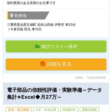
契約更新のある長期のお仕事です
勤務地
三重県度会郡玉城町 近鉄山田線 伊勢市 車20分
ＪＲ参宮線 田丸 車10分
検討リストへ保存
詳細を見る
仕事No
T-ES26-0589796
電子部品の信頼性評価・実験準備～データ
集計※Excel◆月27万～
派遣・受託業務
大手・有名企業
未経験OK
複数名募集