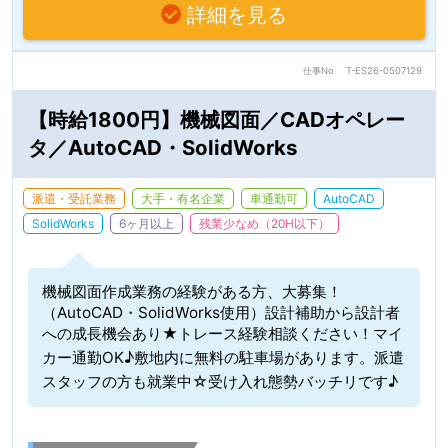
詳細を見る
仕事No
T-ES26-0507129
【時給1800円】機械図面／CADオペレー
タ／AutoCAD・SolidWorks
派遣・受託業務
大手・有名企業
車通勤可
AutoCAD
SolidWorks
6ヶ月以上
残業少なめ（20H以下）
機械図面作成業務の経験がある方、大募集！
（AutoCAD・SolidWorks使用）設計補助から設計者
への成長機会あり★トレース経験相談ください！マイ
カー通勤OK♪敷地内に無料の駐車場があります。派遣
スタッフの方も就業中☆受け入れ態勢バッチリです♪