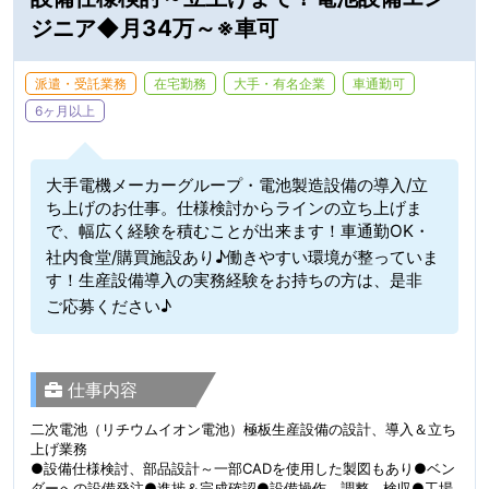
ジニア◆月34万～※車可
派遣・受託業務
在宅勤務
大手・有名企業
車通勤可
6ヶ月以上
大手電機メーカーグループ・電池製造設備の導入/立
ち上げのお仕事。仕様検討からラインの立ち上げま
で、幅広く経験を積むことが出来ます！車通勤OK・
社内食堂/購買施設あり♪働きやすい環境が整っていま
す！生産設備導入の実務経験をお持ちの方は、是非
ご応募ください♪
仕事内容
二次電池（リチウムイオン電池）極板生産設備の設計、導入＆立ち
上げ業務
●設備仕様検討、部品設計～一部CADを使用した製図もあり●ベン
ダーへの設備発注●進捗＆完成確認●設備操作、調整、検収●工場