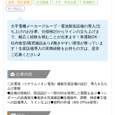
派遣・受託業務
在宅勤務
大手・有名企業
車通勤可
6ヶ月以上
大手電機メーカーグループ・電池製造設備の導入/立
ち上げのお仕事。仕様検討からラインの立ち上げま
で、幅広く経験を積むことが出来ます！車通勤OK・
社内食堂/購買施設あり♪働きやすい環境が整っていま
す！生産設備導入の実務経験をお持ちの方は、是非
ご応募ください♪
仕事内容
二次電池（リチウムイオン電池）極板生産設備の設計、導入＆立ち
上げ業務
●設備仕様検討、部品設計～一部CADを使用した製図もあり●ベン
ダーへの設備発注●進捗＆完成確認●設備操作、調整、検収●工場
への設備導入、ライン立上げ●資料の作成（MS Office使用）