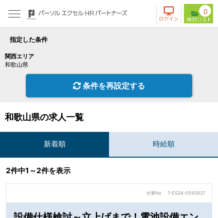
0
指定した条件
関西エリア
和歌山県
条件を再設定する
和歌山県の求人一覧
新着順
時給順
2件中1～2件を表示
仕事No
T-ES26-0593937
設備仕様検討～立上げまで！電池設備エン