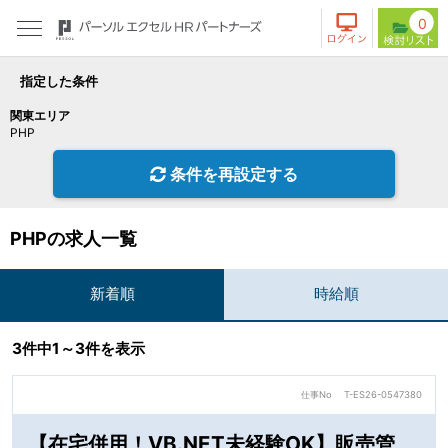
0
指定した条件
関東エリア
PHP
条件を再設定する
PHPの求人一覧
新着順
時給順
3件中1～3件を表示
仕事No
T-ES26-0547380
【在宅併用！VB.NET未経験OK】販売管