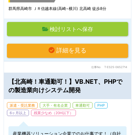
群馬県高崎市 ＪＲ信越本線(高崎−横川) 北高崎 徒歩8分
検討リストへ保存
詳細を見る
仕事No
T-ES25-0652714
【北高崎！車通勤可！】VB.NET、PHPで
の製造業向けシステム開発
派遣・受託業務
大手・有名企業
車通勤可
PHP
6ヶ月以上
残業少なめ（20H以下）
産業機器ソリューション企業でのお仕事です！（自社