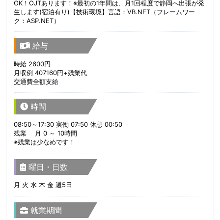
OK！OJTあります！※最初の1年間は、月1回程度で静岡へ出張が発
生します(宿泊有り)【技術環境】言語：VB.NET（フレームワー
ク：ASP.NET）
給与
時給 2600円
月収例 407160円+残業代
交通費全額支給
時間
08:50～17:30 実働 07:50 休憩 00:50
残業 月 0 ～ 10時間
※残業は少なめです！
曜日・日数
月 火 水 木 金 週5日
就業期間