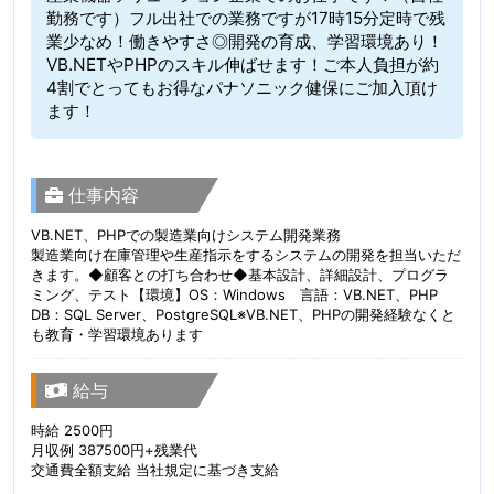
勤務です）フル出社での業務ですが17時15分定時で残
業少なめ！働きやすさ◎開発の育成、学習環境あり！
VB.NETやPHPのスキル伸ばせます！ご本人負担が約
4割でとってもお得なパナソニック健保にご加入頂け
ます！
仕事内容
VB.NET、PHPでの製造業向けシステム開発業務
製造業向け在庫管理や生産指示をするシステムの開発を担当いただ
きます。◆顧客との打ち合わせ◆基本設計、詳細設計、プログラ
ミング、テスト【環境】OS：Windows 言語：VB.NET、PHP
DB：SQL Server、PostgreSQL※VB.NET、PHPの開発経験なくと
も教育・学習環境あります
給与
時給 2500円
月収例 387500円+残業代
交通費全額支給 当社規定に基づき支給