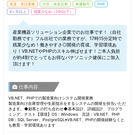
派遣・受託業務
大手・有名企業
車通勤可
PHP
6ヶ月以上
残業少なめ（20H以下）
産業機器ソリューション企業でのお仕事です！（自社
勤務です）フル出社での業務ですが、17時15分定時で
残業少なめ！働きやすさ◎開発の育成、学習環境あ
り！VB.NETやPHPのスキル伸ばせます！ご本人負担
が約4割でとってもお得なパナソニック健保にご加入
頂けます！
仕事内容
VB.NET、PHPでの製造業向けシステム開発業務
製造業向け在庫管理や生産指示をするシステムの開発を担当いただ
きます。◆顧客との打ち合わせ◆基本設計、詳細設計、プログラ
ミング、テスト【環境】OS：Windows 言語：VB.NET、PHP
DB：SQL Server、PostgreSQL※VB.NET、PHPの開発経験なくと
も教育・学習環境あります