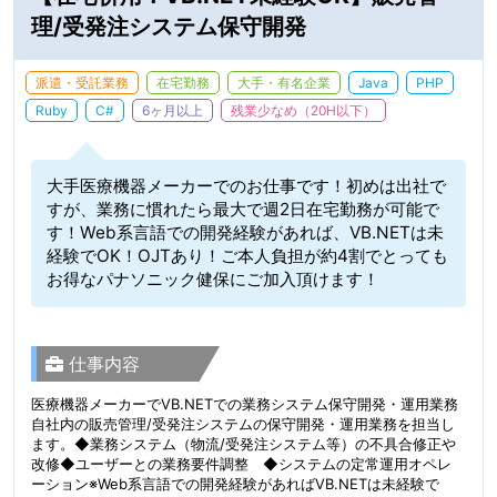
理/受発注システム保守開発
派遣・受託業務
在宅勤務
大手・有名企業
Java
PHP
Ruby
C#
6ヶ月以上
残業少なめ（20H以下）
大手医療機器メーカーでのお仕事です！初めは出社で
すが、業務に慣れたら最大で週2日在宅勤務が可能で
す！Web系言語での開発経験があれば、VB.NETは未
経験でOK！OJTあり！ご本人負担が約4割でとっても
お得なパナソニック健保にご加入頂けます！
仕事内容
医療機器メーカーでVB.NETでの業務システム保守開発・運用業務
自社内の販売管理/受発注システムの保守開発・運用業務を担当し
ます。◆業務システム（物流/受発注システム等）の不具合修正や
改修◆ユーザーとの業務要件調整 ◆システムの定常運用オペレ
ーション※Web系言語での開発経験があればVB.NETは未経験で