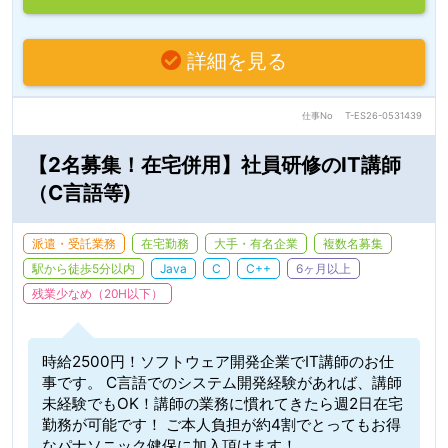
詳細を見る
仕事No
T-ES26-0531439
【2名募集！在宅併用】社員研修のIT講師
（C言語等)
派遣・受託業務
在宅勤務
大手・有名企業
複数名募集
駅から徒歩5分以内
Java
C
C++
6ヶ月以上
残業少なめ（20H以下）
時給2500円！ソフトウェア開発企業でIT講師のお仕
事です。 C言語でのシステム開発経験があれば、講師
未経験でもOK！講師の業務に慣れてきたら週2日在宅
勤務が可能です！ ご本人負担が約4割でとってもお得
なパナソニック健保に加入頂けます！