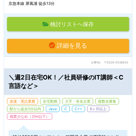
京急本線 屏風浦 徒歩13分
検討リストへ保存
詳細を見る
仕事No
T-ES26-0538643
＼週2日在宅OK！／社員研修のIT講師＜C
言語など＞
派遣・受託業務
在宅勤務
大手・有名企業
複数名募集
駅から徒歩5分以内
Java
C
C++
6ヶ月以上
残業少なめ（20H以下）