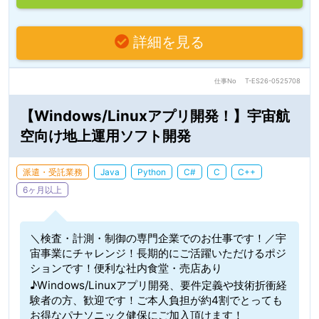
詳細を見る
仕事No
T-ES26-0525708
【Windows/Linuxアプリ開発！】宇宙航
空向け地上運用ソフト開発
派遣・受託業務
Java
Python
C#
C
C++
6ヶ月以上
＼検査・計測・制御の専門企業でのお仕事です！／宇
宙事業にチャレンジ！長期的にご活躍いただけるポジ
ションです！便利な社内食堂・売店あり
♪Windows/Linuxアプリ開発、要件定義や技術折衝経
験者の方、歓迎です！ご本人負担が約4割でとっても
お得なパナソニック健保にご加入頂けます！