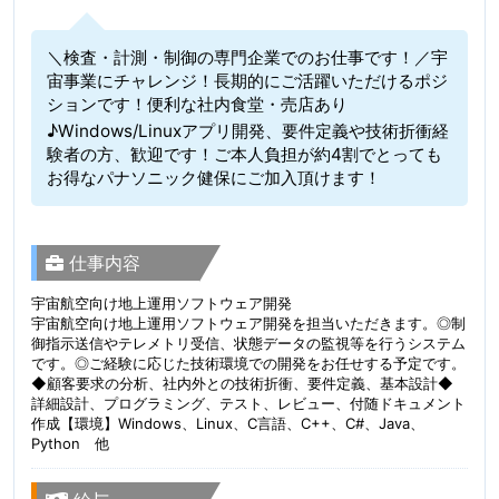
＼検査・計測・制御の専門企業でのお仕事です！／宇
宙事業にチャレンジ！長期的にご活躍いただけるポジ
ションです！便利な社内食堂・売店あり
♪Windows/Linuxアプリ開発、要件定義や技術折衝経
験者の方、歓迎です！ご本人負担が約4割でとっても
お得なパナソニック健保にご加入頂けます！
仕事内容
宇宙航空向け地上運用ソフトウェア開発
宇宙航空向け地上運用ソフトウェア開発を担当いただきます。◎制
御指示送信やテレメトリ受信、状態データの監視等を行うシステム
です。◎ご経験に応じた技術環境での開発をお任せする予定です。
◆顧客要求の分析、社内外との技術折衝、要件定義、基本設計◆
詳細設計、プログラミング、テスト、レビュー、付随ドキュメント
作成【環境】Windows、Linux、C言語、C++、C#、Java、
Python 他