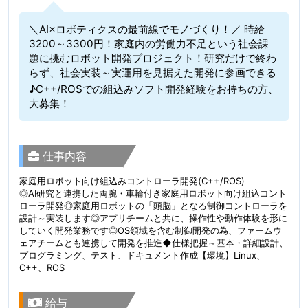
＼AI×ロボティクスの最前線でモノづくり！／ 時給
3200～3300円！家庭内の労働力不足という社会課
題に挑むロボット開発プロジェクト！研究だけで終わ
らず、社会実装～実運用を見据えた開発に参画できる
♪C++/ROSでの組込みソフト開発経験をお持ちの方、
大募集！
仕事内容
家庭用ロボット向け組込みコントローラ開発(C++/ROS)
◎AI研究と連携した両腕・車輪付き家庭用ロボット向け組込コント
ローラ開発◎家庭用ロボットの「頭脳」となる制御コントローラを
設計～実装します◎アプリチームと共に、操作性や動作体験を形に
していく開発業務です◎OS領域を含む制御開発の為、ファームウ
ェアチームとも連携して開発を推進◆仕様把握～基本・詳細設計、
プログラミング、テスト、ドキュメント作成【環境】Linux、
C++、ROS
給与