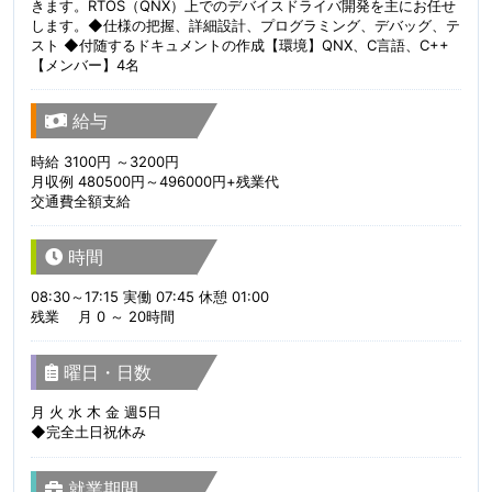
きます。RTOS（QNX）上でのデバイスドライバ開発を主にお任せ
します。◆仕様の把握、詳細設計、プログラミング、デバッグ、テ
スト ◆付随するドキュメントの作成【環境】QNX、C言語、C++
【メンバー】4名
給与
時給 3100円 ～3200円
月収例 480500円～496000円+残業代
交通費全額支給
時間
08:30～17:15 実働 07:45 休憩 01:00
残業 月 0 ～ 20時間
曜日・日数
月 火 水 木 金 週5日
◆完全土日祝休み
就業期間