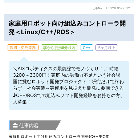
仕事No
T-ES26-0529532
家庭用ロボット向け組込みコントローラ開
発＜Linux/C++/ROS＞
派遣・受託業務
駅から徒歩5分以内
C++
6ヶ月以上
＼AI×ロボティクスの最前線でモノづくり！／ 時給
3200～3300円！家庭内の労働力不足という社会課
題に挑むロボット開発プロジェクト！研究だけで終わ
らず、社会実装～実運用を見据えた開発に参画できる
♪C++/ROSでの組込みソフト開発経験をお持ちの方、
大募集！
仕事内容
家庭用ロボット向け組込みコントローラ開発(C++/ROS)