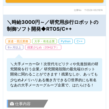
仕事No
T-ES26-0521974
＼時給3000円～／研究用歩行ロボットの
制御ソフト開発◆RTOS/C++
派遣・受託業務
大手・有名企業
Python
C++
6ヶ月以上
残業少なめ（20H以下）
＼大手メーカーGr！次世代モビリティや先進技術の研
究開発を行う企業／ 研究開発段階の最先端ロボット
開発に関わることができます！残業なしか、あっても
少なめ♪メリハリある働き方できる◎世界的にも有名
なあの大手メーカーグループ企業で、はたらける！
仕事内容