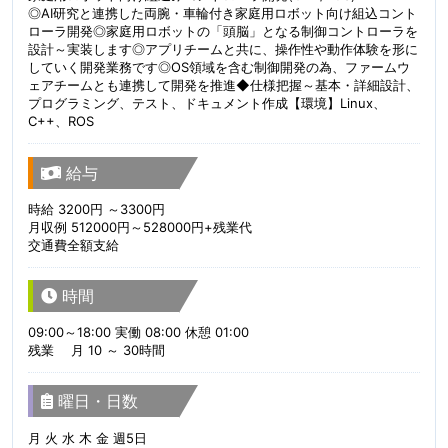
◎AI研究と連携した両腕・車輪付き家庭用ロボット向け組込コント
ローラ開発◎家庭用ロボットの「頭脳」となる制御コントローラを
設計～実装します◎アプリチームと共に、操作性や動作体験を形に
していく開発業務です◎OS領域を含む制御開発の為、ファームウ
ェアチームとも連携して開発を推進◆仕様把握～基本・詳細設計、
プログラミング、テスト、ドキュメント作成【環境】Linux、
C++、ROS
給与
時給 3200円 ～3300円
月収例 512000円～528000円+残業代
交通費全額支給
時間
09:00～18:00 実働 08:00 休憩 01:00
残業 月 10 ～ 30時間
曜日・日数
月 火 水 木 金 週5日