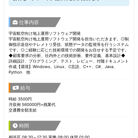
仕事内容
宇宙航空向け地上運用ソフトウェア開発
宇宙航空向け地上運用ソフトウェア開発を担当いただきます。◎制
御指示送信やテレメトリ受信、状態データの監視等を行うシステム
です。◎ご経験に応じた技術環境での開発をお任せする予定です。
◆顧客要求の分析、社内外との技術折衝、要件定義、基本設計◆
詳細設計、プログラミング、テスト、レビュー、付随ドキュメント
作成【環境】Windows、Linux、C言語、C++、C#、Java、
Python 他
給与
時給 3500円
月収例 560000円+残業代
交通費全額支給
時間
相談可 08:30～17:30 実働 08:00 休憩 01:00