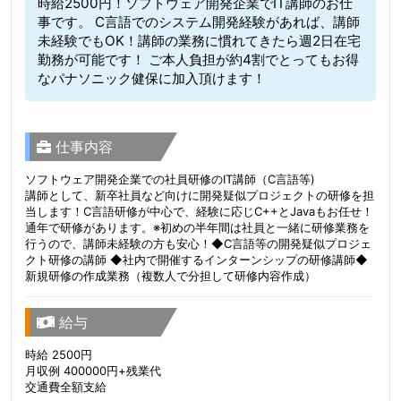
時給2500円！ソフトウェア開発企業でIT講師のお仕
事です。 C言語でのシステム開発経験があれば、講師
未経験でもOK！講師の業務に慣れてきたら週2日在宅
勤務が可能です！ ご本人負担が約4割でとってもお得
なパナソニック健保に加入頂けます！
仕事内容
ソフトウェア開発企業での社員研修のIT講師（C言語等)
講師として、新卒社員など向けに開発疑似プロジェクトの研修を担
当します！C言語研修が中心で、経験に応じC++とJavaもお任せ！
通年で研修があります。※初めの半年間は社員と一緒に研修業務を
行うので、講師未経験の方も安心！◆C言語等の開発疑似プロジェ
クト研修の講師 ◆社内で開催するインターンシップの研修講師◆
新規研修の作成業務（複数人で分担して研修内容作成）
給与
時給 2500円
月収例 400000円+残業代
交通費全額支給