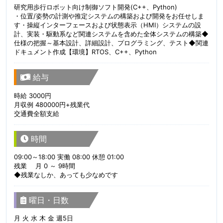
研究用歩行ロボット向け制御ソフト開発(C++、Python)
・位置/姿勢の計測や推定システムの構築および開発をお任せしま
す・操縦インターフェースおよび状態表示（HMI）システムの設
計、実装・駆動系など関連システムを含めた全体システムの構築◆
仕様の把握～基本設計、詳細設計、プログラミング、テスト◆関連
ドキュメント作成【環境】RTOS、C++、Python
給与
時給 3000円
月収例 480000円+残業代
交通費全額支給
時間
09:00～18:00 実働 08:00 休憩 01:00
残業 月 0 ～ 9時間
◆残業なしか、あっても少なめです
曜日・日数
月 火 水 木 金 週5日