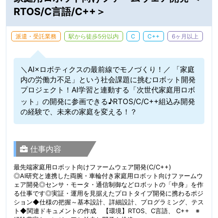
RTOS/C言語/C++＞
派遣・受託業務
駅から徒歩5分以内
C
C++
6ヶ月以上
＼AI×ロボティクスの最前線でモノづくり！／ 「家庭
内の労働力不足」という社会課題に挑むロボット開発
プロジェクト！AI学習と連動する「次世代家庭用ロボ
ット」の開発に参画できる♪RTOS/C/C++組込み開発
の経験で、未来の家庭を変える！？
仕事内容
最先端家庭用ロボット向けファームウェア開発(C/C++)
◎AI研究と連携した両腕・車輪付き家庭用ロボット向けファームウ
ェア開発◎センサ・モータ・通信制御などロボットの「中身」を作
る仕事です◎実証・運用を見据えたプロトタイプ開発に携わるポジ
ション◆仕様の把握～基本設計、詳細設計、プログラミング、テス
ト◆関連ドキュメントの作成 【環境】RTOS、C言語、 C++ ※