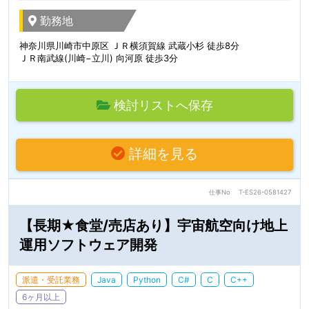
勤務地
神奈川県川崎市中原区 ＪＲ横須賀線 武蔵小杉 徒歩8分
ＪＲ南武線(川崎−立川) 向河原 徒歩3分
検討リストへ保存
詳細を見る
仕事No
T-ES26-0581427
【長期★食堂/売店あり】宇宙航空向け地上
運用ソフトウェア開発
派遣・受託業務
Java
Python
C#
C
C++
6ヶ月以上