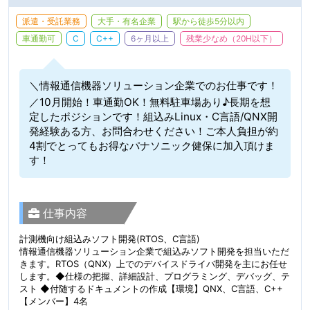
派遣・受託業務
大手・有名企業
駅から徒歩5分以内
車通勤可
C
C++
6ヶ月以上
残業少なめ（20H以下）
＼情報通信機器ソリューション企業でのお仕事です！
／10月開始！車通勤OK！無料駐車場あり♪長期を想
定したポジションです！組込みLinux・C言語/QNX開
発経験ある方、お問合わせください！ご本人負担が約
4割でとってもお得なパナソニック健保に加入頂けま
す！
仕事内容
計測機向け組込みソフト開発(RTOS、C言語)
情報通信機器ソリューション企業で組込みソフト開発を担当いただ
きます。RTOS（QNX）上でのデバイスドライバ開発を主にお任せ
します。◆仕様の把握、詳細設計、プログラミング、デバッグ、テ
スト ◆付随するドキュメントの作成【環境】QNX、C言語、C++
【メンバー】4名