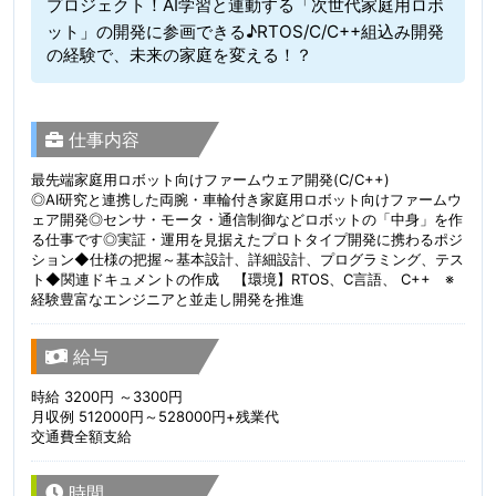
プロジェクト！AI学習と連動する「次世代家庭用ロボ
ット」の開発に参画できる♪RTOS/C/C++組込み開発
の経験で、未来の家庭を変える！？
仕事内容
最先端家庭用ロボット向けファームウェア開発(C/C++)
◎AI研究と連携した両腕・車輪付き家庭用ロボット向けファームウ
ェア開発◎センサ・モータ・通信制御などロボットの「中身」を作
る仕事です◎実証・運用を見据えたプロトタイプ開発に携わるポジ
ション◆仕様の把握～基本設計、詳細設計、プログラミング、テス
ト◆関連ドキュメントの作成 【環境】RTOS、C言語、 C++ ※
経験豊富なエンジニアと並走し開発を推進
給与
時給 3200円 ～3300円
月収例 512000円～528000円+残業代
交通費全額支給
時間