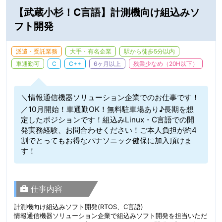
【武蔵小杉！C言語】計測機向け組込みソ
フト開発
派遣・受託業務
大手・有名企業
駅から徒歩5分以内
車通勤可
C
C++
6ヶ月以上
残業少なめ（20H以下）
＼情報通信機器ソリューション企業でのお仕事です！
／10月開始！車通勤OK！無料駐車場あり♪長期を想
定したポジションです！組込みLinux・C言語での開
発実務経験、お問合わせください！ご本人負担が約4
割でとってもお得なパナソニック健保に加入頂けま
す！
仕事内容
計測機向け組込みソフト開発(RTOS、C言語)
情報通信機器ソリューション企業で組込みソフト開発を担当いただ