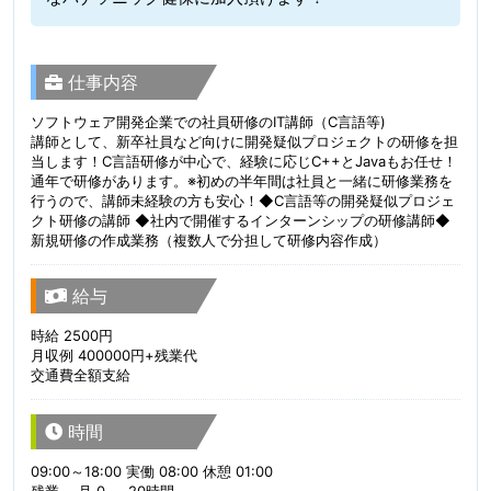
仕事内容
ソフトウェア開発企業での社員研修のIT講師（C言語等)
講師として、新卒社員など向けに開発疑似プロジェクトの研修を担
当します！C言語研修が中心で、経験に応じC++とJavaもお任せ！
通年で研修があります。※初めの半年間は社員と一緒に研修業務を
行うので、講師未経験の方も安心！◆C言語等の開発疑似プロジェ
クト研修の講師 ◆社内で開催するインターンシップの研修講師◆
新規研修の作成業務（複数人で分担して研修内容作成）
給与
時給 2500円
月収例 400000円+残業代
交通費全額支給
時間
09:00～18:00 実働 08:00 休憩 01:00
残業 月 0 ～ 20時間