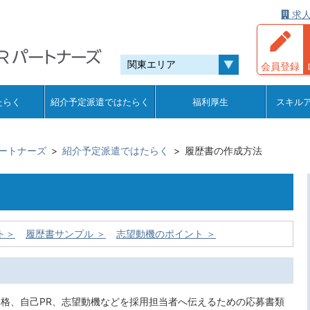
求人
会員登録
たらく
紹介予定派遣ではたらく
福利厚生
スキル
ートナーズ
紹介予定派遣ではたらく
履歴書の作成方法
ト＞
履歴書サンプル ＞
志望動機のポイント ＞
格、自己PR、志望動機などを採用担当者へ伝えるための応募書類