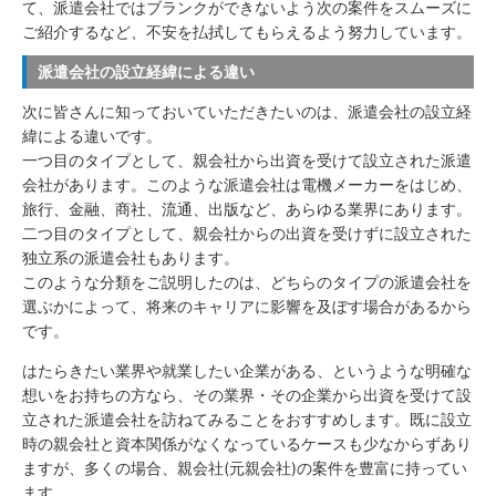
て、派遣会社ではブランクができないよう次の案件をスムーズに
ご紹介するなど、不安を払拭してもらえるよう努力しています。
派遣会社の設立経緯による違い
次に皆さんに知っておいていただきたいのは、派遣会社の設立経
緯による違いです。
一つ目のタイプとして、親会社から出資を受けて設立された派遣
会社があります。このような派遣会社は電機メーカーをはじめ、
旅行、金融、商社、流通、出版など、あらゆる業界にあります。
二つ目のタイプとして、親会社からの出資を受けずに設立された
独立系の派遣会社もあります。
このような分類をご説明したのは、どちらのタイプの派遣会社を
選ぶかによって、将来のキャリアに影響を及ぼす場合があるから
です。
はたらきたい業界や就業したい企業がある、というような明確な
想いをお持ちの方なら、その業界・その企業から出資を受けて設
立された派遣会社を訪ねてみることをおすすめします。既に設立
時の親会社と資本関係がなくなっているケースも少なからずあり
ますが、多くの場合、親会社(元親会社)の案件を豊富に持ってい
ます。