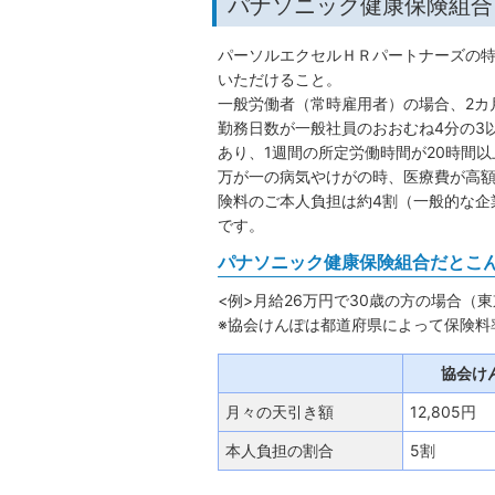
パナソニック健康保険組合
パーソルエクセルＨＲパートナーズの
いただけること。
一般労働者（常時雇用者）の場合、2カ
勤務日数が一般社員のおおむね4分の3
あり、1週間の所定労働時間が20時間以
万が一の病気やけがの時、医療費が高
険料のご本人負担は約4割（一般的な企
です。
パナソニック健康保険組合だとこ
<例>月給26万円で30歳の方の場合（東
※協会けんぽは都道府県によって保険料
協会け
月々の天引き額
12,805円
本人負担の割合
5割