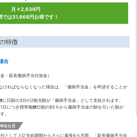
月々2,639円
間では31,668円お得です！
の特徴
場合
加金・延長傷病手当付加金）
なければならなくなった場合は、「傷病手当金」を申請することが
酬に日額の3分の2相当額が「傷病手当金」として支給されます。
1日につき標準報酬日額の85％から傷病手当金の額を引いた額が
ます。
年6カ月
付として上記支給期間からさらに最長6カ月間、「延長傷病手当金