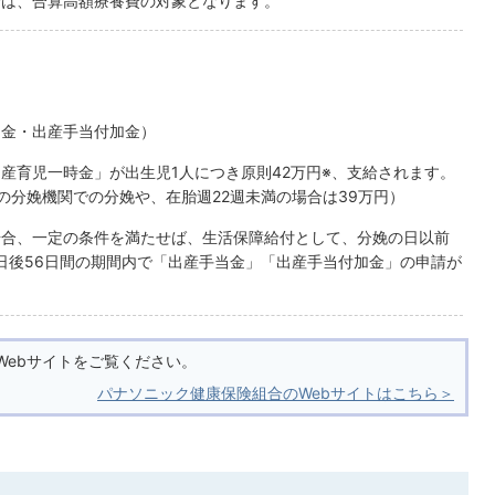
合は、合算高額療養費の対象となります。
当金・出産手当付加金）
産育児一時金」が出生児1人につき原則42万円※、支給されます。
の分娩機関での分娩や、在胎週22週未満の場合は39万円）
場合、一定の条件を満たせば、生活保障給付として、分娩の日以前
娩日後56日間の期間内で「出産手当金」「出産手当付加金」の申請が
Webサイトをご覧ください。
パナソニック健康保険組合のWebサイトはこちら