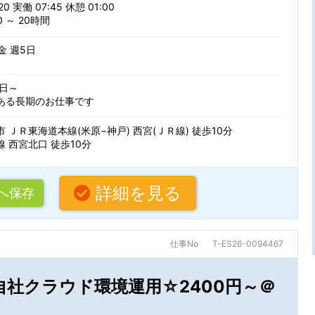
20 実働 07:45 休憩 01:00
駅から
 ～ 20時間
複数名募集
語学力を活
 金 週5日
50代・60代活躍中
駅から徒歩
ぶ
条件を追加する
日～
車通勤可
ある長期のお仕事です
フトウェア開発
設計開発・試作・実験（電気・電
 ＪＲ東海道本線(米原−神戸) 西宮(ＪＲ線) 徒歩10分
 西宮北口 徒歩10分
Java
PHP
索
実験（機械系）
生産技術・製造技術・品質管理
を更新する
Python
Ruby
詳細を見る
へ保存
テスト・評価
.NET
C#
・駅・路線から探す
ルを編集できます。
仕事No
T-ES26-0094467
VisualBasic
VBA
関連
システム開発（Web・オープン
C
C++
】自社クラウド環境運用☆2400円～＠
ワーク設計構築
システム・インフラ運用保守
名
AutoCAD
CATIA