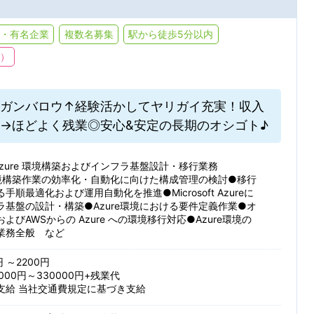
・有名企業
複数名募集
駅から徒歩5分以内
下）
ガンバロウ↑経験活かしてヤリガイ充実！収入
→ほどよく残業◎安心&安定の長期のオシゴト♪
ft Azure 環境構築およびインフラ基盤設計・移行業務
e環境構築作業の効率化・自動化に向けた構成管理の検討●移行
手順最適化および運用自動化を推進●Microsoft Azureに
ラ基盤の設計・構築●Azure環境における要件定義作業●オ
よびAWSからの Azure への環境移行対応●Azure環境の
業務全般 など
円 ～2200円
000円～330000円+残業代
支給 当社交通費規定に基づき支給