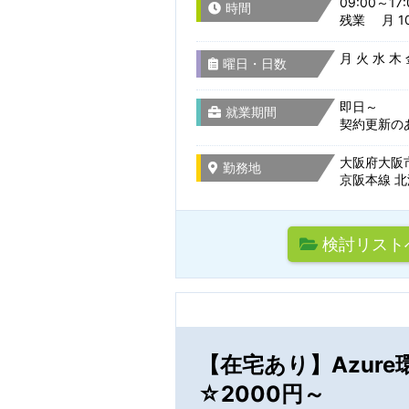
09:00～17:
時間
残業 月 10
就業形態
兵庫県
月 火 水 木
曜日・日数
選択をすべてクリア
即日～
就業期間
契約更新の
奈良県
大阪府大阪市
勤務地
京阪本線 北
和歌山県
検討リスト
【在宅あり】Azur
☆2000円～