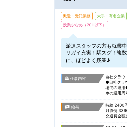
テクニカルサポー
新着お仕事メ
派遣・受託業務
大手・有名企業
Webディレクショ
※保存した条件に
残業少なめ（20H以下）
研究開発・実験・
派遣スタッフの方も就業中
駅名から検
就業期間
リガイ充実！駅スグ！複数
製造・組立・検査
に、ほどよく残業♪
事務関連
滋賀県
自社クラウ
仕事内容
●自社クラウド
場での運用●
選択をすべてクリア
ホの運用周
京都府
残業・休日
時給 2400
給与
月収例 336
交通費全額
大阪府