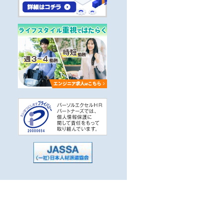
かせる
5分以内
子系）
系，汎用系）
駅