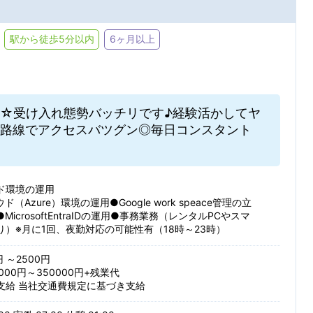
ト・ヘルプデスク
その他 IT関連
Creo(ProE)
SolidWork
ール：
条件を追加する
JR
私鉄・そ
受け取る
受け取らない
駅から徒歩5分以内
6ヶ月以上
ン・デザイン・コーディング
その他 クリエイティブ関連
NX
合致した新着求人を毎週月曜日にメールでお知らせします
条件を追加する
分析（化学・医薬）
技術翻訳・通訳
検索条件を保存する
☆受け入れ態勢バッチリです♪経験活かしてヤ
索/都道府県
6ヶ月以上
3～6ヶ月
路線でアクセスバツグン◎毎日コンスタント
・修理
営業関連
1～3ヶ月
1ヶ月未満
その他
ド環境の運用
（Azure）環境の運用●Google work speace管理の立
MicrosoftEntraIDの運用●事務業務（レンタルPCやスマ
する
り）※月に1回、夜勤対応の可能性有（18時～23時）
週4日以下
時短勤務
条
円 ～2500円
残業少なめ（20H以下）
000円～350000円+残業代
支給 当社交通費規定に基づき支給