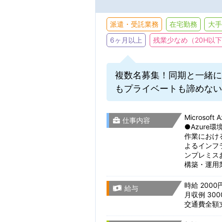
派遣・受託業務
在宅勤務
大手
6ヶ月以上
残業少なめ（20H以
複数名募集！同期と一緒に
もプライベートも諦めない
Microso
仕事内容
●Azur
作業における
よるインフ
ンプレミスお
構築・運用
時給 2000
給与
月収例 300
交通費全額