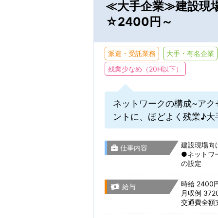
≪大手企業≫建設現場
☆2400円～
派遣・受託業務
大手・有名企業
残業少なめ（20H以下）
ネットワークの構成~アク
通勤時間
ントに、ほどよく残業♪大
建設現場向け
こだわり
仕事内容
通勤時間から検索
●ネットワ
の設定
時給 2400
給与
月収例 372
仕事・勤務先の
交通費全額