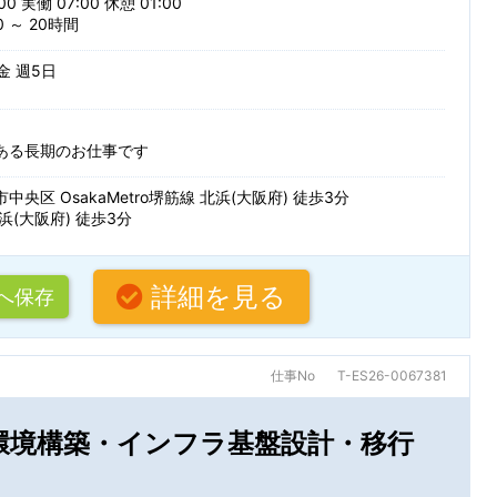
00 実働 07:00 休憩 01:00
 ～ 20時間
派遣・受託業務
紹介予定派
 金 週5日
する
ある長期のお仕事です
条
中央区 OsakaMetro堺筋線 北浜(大阪府) 徒歩3分
浜(大阪府) 徒歩3分
詳細を見る
へ保存
仕事No
T-ES26-0067381
e環境構築・インフラ基盤設計・移行