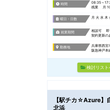
08:35～17:
時間
残業 月 10
月 火 水 木
曜日・日数
職種を選
相談可 即
就業期間
契約更新の
組込み・制御系ソ
兵庫県西宮市
勤務地
阪急神戸本線
主要技術で探す
駅名から検
設計開発・試作・
検索条件
検討リスト
CADオペレーター
通勤時間
検索条件のタイト
その他 ものづくり
【駅チカ☆Azure
サーバー・ネット
駅名から検索/駅
北浜