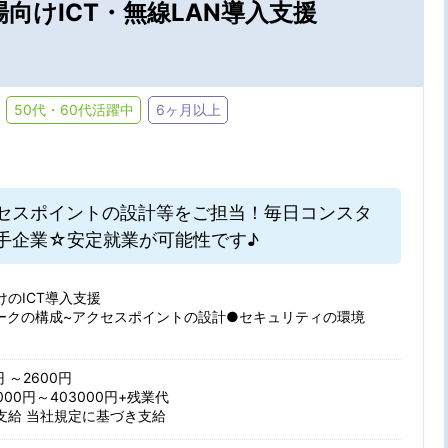
向けICT・無線LAN導入支援
50代・60代活躍中
6ヶ月以上
セスポイントの設計等をご担当！毎日コンスタ
・駅・路線から探す
手企業☆安定就業が可能性です♪
のICT導入支援
の条件を選ぶ
ークの構成~アクセスポイントの設計●セキュリティの環境
円 ～2600円
在宅勤務
パナソニッ
000円～403000円+残業代
特徴
支給 当社規定に基づき支給
大手・有名企業
未経験OK