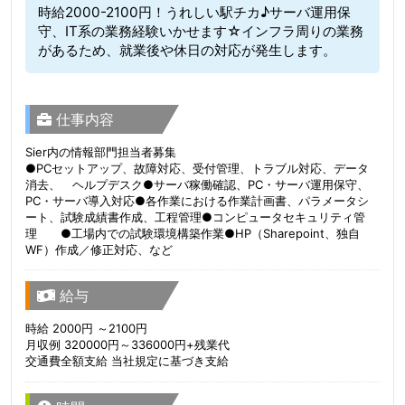
時給2000-2100円！うれしい駅チカ♪サーバ運用保
守、IT系の業務経験いかせます☆インフラ周りの業務
があるため、就業後や休日の対応が発生します。
仕事内容
Sier内の情報部門担当者募集
●PCセットアップ、故障対応、受付管理、トラブル対応、データ
消去、 ヘルプデスク●サーバ稼働確認、PC・サーバ運用保守、
PC・サーバ導入対応●各作業における作業計画書、パラメータシ
ート、試験成績書作成、工程管理●コンピュータセキュリティ管
理 ●工場内での試験環境構築作業●HP（Sharepoint、独自
WF）作成／修正対応、など
給与
時給 2000円 ～2100円
月収例 320000円～336000円+残業代
交通費全額支給 当社規定に基づき支給