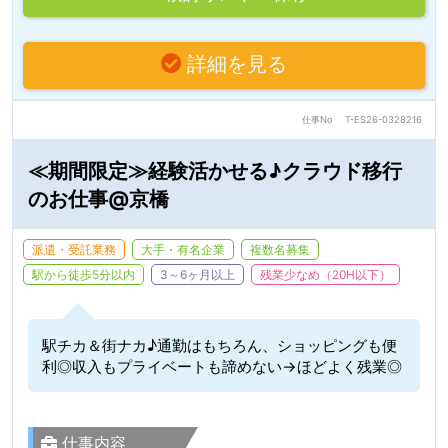
詳細を見る
仕事No
T-ES26-0328216
≪期間限定≫経験活かせる♪クラウド移行
のお仕事@京橋
派遣・受託業務
大手・有名企業
複数名募集
駅から徒歩5分以内
3～6ヶ月以上
残業少なめ（20H以下）
駅チカ＆街ナカ♪通勤はもちろん、ショッピングも便
利◎収入もプライベートも諦めない→ほどよく残業◎
仕事内容