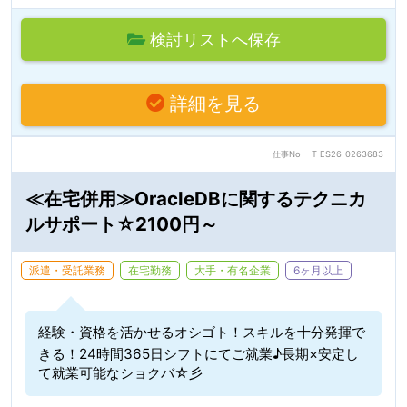
検討リストへ保存
詳細を見る
仕事No
T-ES26-0263683
≪在宅併用≫OracleDBに関するテクニカ
ルサポート☆2100円～
派遣・受託業務
在宅勤務
大手・有名企業
6ヶ月以上
経験・資格を活かせるオシゴト！スキルを十分発揮で
きる！24時間365日シフトにてご就業♪長期×安定し
て就業可能なショクバ☆彡