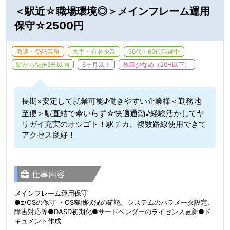
＜駅近☆職場環境◎＞メインフレーム運用
保守☆2500円
派遣・受託業務
大手・有名企業
50代・60代活躍中
駅から徒歩5分以内
6ヶ月以上
残業少なめ（20H以下）
長期×安定して就業可能♪働きやすい企業様＜勤務地
至便＞駅直結で傘いらず☆快適通勤♪経験活かしてヤ
リガイ充実のオシゴト！駅チカ、複数路線使用できて
アクセス良好！
仕事内容
メインフレーム運用保守
●z/OSの保守 ・OS稼働状況の確認、システムのパラメータ設定、
障害対応等●DASD初期化●サードベンダーのライセンス更新●ド
キュメント作成