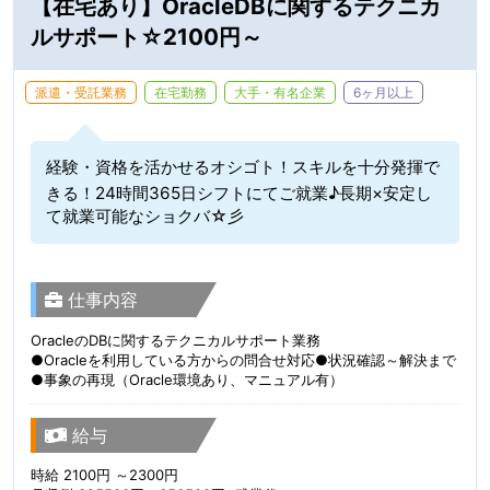
【在宅あり】OracleDBに関するテクニカ
ルサポート☆2100円～
派遣・受託業務
在宅勤務
大手・有名企業
6ヶ月以上
経験・資格を活かせるオシゴト！スキルを十分発揮で
きる！24時間365日シフトにてご就業♪長期×安定し
て就業可能なショクバ☆彡
仕事内容
OracleのDBに関するテクニカルサポート業務
●Oracleを利用している方からの問合せ対応●状況確認～解決まで
●事象の再現（Oracle環境あり、マニュアル有）
給与
時給 2100円 ～2300円