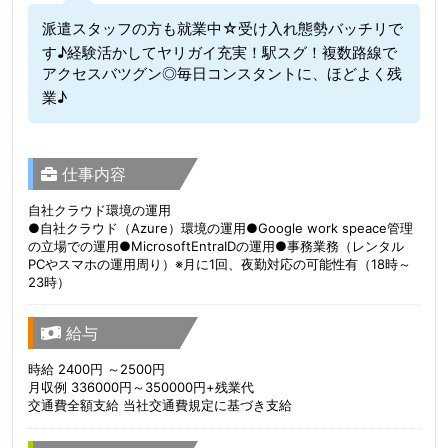
派遣スタッフの方も就業中☆受け入れ態勢バッチリで
す♪経験活かしてヤリガイ充実！駅スグ！複数路線で
アクセスバツグン◎毎日コンスタントに、ほどよく残
業♪
仕事内容
自社クラウド環境の運用
●自社クラウド（Azure）環境の運用●Google work speace管理
の立場での運用●MicrosoftEntraIDの運用●事務業務（レンタル
PCやスマホの運用周り）※月に1回、夜勤対応の可能性有（18時～
23時）
給与
時給 2400円 ～2500円
月収例 336000円～350000円+残業代
交通費全額支給 当社交通費規定に基づき支給