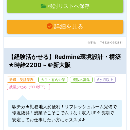
検討リストへ保存
詳細を見る
仕事No
T-ES26-0252831
【経験活かせる】Redmine環境設計・構築
★時給2200～＠新大阪
派遣・受託業務
大手・有名企業
複数名募集
6ヶ月以上
残業少なめ（20H以下）
駅チカ★勤務地大変便利！リフレッシュルーム完備で
環境抜群！残業そこそこでムリなく収入UP↑長期で
安定してお仕事したい方にオススメ♪