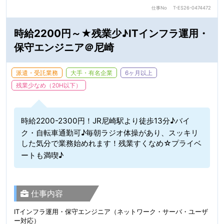
仕事No
T-ES26-0474472
時給2200円～★残業少♪ITインフラ運用・
保守エンジニア＠尼崎
派遣・受託業務
大手・有名企業
6ヶ月以上
残業少なめ（20H以下）
時給2200-2300円！JR尼崎駅より徒歩13分♪バイ
ク・自転車通勤可♪毎朝ラジオ体操があり、スッキリ
した気分で業務始めれます！残業すくなめ☆プライベ
ートも満喫♪
仕事内容
ITインフラ運用・保守エンジニア（ネットワーク・サーバ・ユーザ
ー対応）