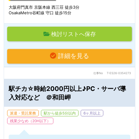
大阪府門真市 京阪本線 西三荘 徒歩3分
OsakaMetro谷町線 守口 徒歩15分
検討リストへ保存
詳細を見る
仕事No
T-ES26-0354273
駅チカ☆時給2000円以上♪PC・サーバ導
入対応など ＠和田岬
派遣・受託業務
駅から徒歩5分以内
6ヶ月以上
残業少なめ（20H以下）