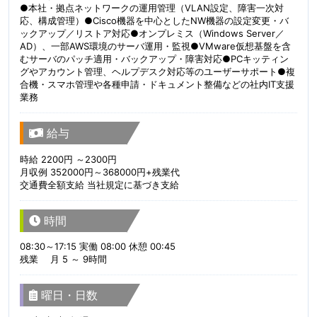
●本社・拠点ネットワークの運用管理（VLAN設定、障害一次対
応、構成管理）●Cisco機器を中心としたNW機器の設定変更・バ
ックアップ／リストア対応●オンプレミス（Windows Server／
AD）、一部AWS環境のサーバ運用・監視●VMware仮想基盤を含
むサーバのパッチ適用・バックアップ・障害対応●PCキッティン
グやアカウント管理、ヘルプデスク対応等のユーザーサポート●複
合機・スマホ管理や各種申請・ドキュメント整備などの社内IT支援
業務
給与
時給 2200円 ～2300円
月収例 352000円～368000円+残業代
交通費全額支給 当社規定に基づき支給
時間
08:30～17:15 実働 08:00 休憩 00:45
残業 月 5 ～ 9時間
曜日・日数