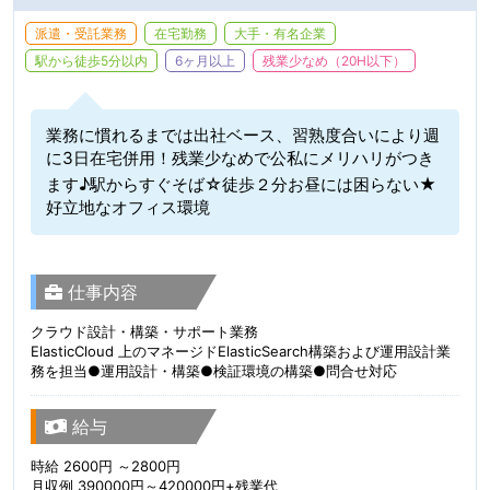
派遣・受託業務
在宅勤務
大手・有名企業
駅から徒歩5分以内
6ヶ月以上
残業少なめ（20H以下）
業務に慣れるまでは出社ベース、習熟度合いにより週
に3日在宅併用！残業少なめで公私にメリハリがつき
ます♪駅からすぐそば☆徒歩２分お昼には困らない★
好立地なオフィス環境
仕事内容
クラウド設計・構築・サポート業務
ElasticCloud 上のマネージドElasticSearch構築および運用設計業
務を担当●運用設計・構築●検証環境の構築●問合せ対応
給与
時給 2600円 ～2800円
月収例 390000円～420000円+残業代