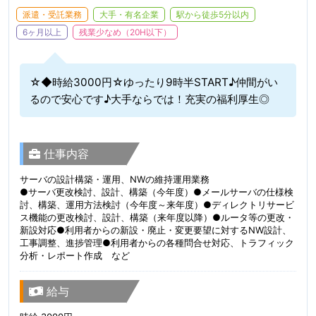
派遣・受託業務
大手・有名企業
駅から徒歩5分以内
6ヶ月以上
残業少なめ（20H以下）
☆◆時給3000円☆ゆったり9時半START♪仲間がい
るので安心です♪大手ならでは！充実の福利厚生◎
仕事内容
サーバの設計構築・運用、NWの維持運用業務
●サーバ更改検討、設計、構築（今年度）●メールサーバの仕様検
討、構築、運用方法検討（今年度～来年度）●ディレクトリサービ
ス機能の更改検討、設計、構築（来年度以降）●ルータ等の更改・
新設対応●利用者からの新設・廃止・変更要望に対するNW設計、
工事調整、進捗管理●利用者からの各種問合せ対応、トラフィック
分析・レポート作成 など
給与