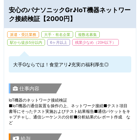
安心のパナソニックGr♪IoT機器ネットワー
ク接続検証【2000円】
派遣・受託業務
大手・有名企業
複数名募集
駅から徒歩5分以内
6ヶ月以上
残業少なめ（20H以下）
大手Gならでは！食堂アリ♪充実の福利厚生◎
仕事内容
IoT機器のネットワーク接続検証
■IoT機器の通信装置を操作の上、ネットワーク接続■テスト項目
書等にそったテスト実施およびテスト結果報告■通信パケットをキ
ャプチャし、通信シーケンスの分析■分析結果のレポート作成 な
ど
給与