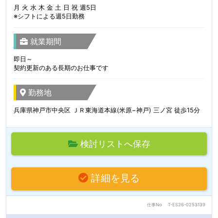
月 火 水 木 金 土 日 祝 週5日
※シフトによる週5日勤務
就業期間
即日～
契約更新のある長期のお仕事です
勤務地
兵庫県神戸市中央区 ＪＲ東海道本線(米原−神戸) 三ノ宮 徒歩15分
検討リストへ保存
詳細を見る
仕事No
T-ES26-0253139