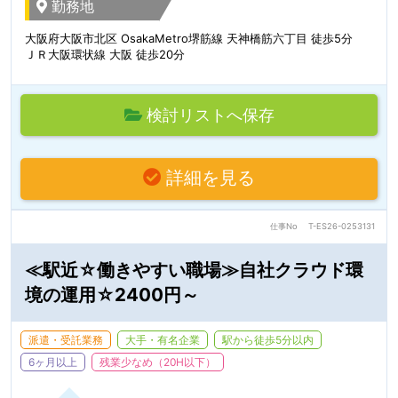
勤務地
大阪府大阪市北区 OsakaMetro堺筋線 天神橋筋六丁目 徒歩5分
ＪＲ大阪環状線 大阪 徒歩20分
検討リストへ保存
詳細を見る
仕事No
T-ES26-0253131
≪駅近☆働きやすい職場≫自社クラウド環
境の運用☆2400円～
派遣・受託業務
大手・有名企業
駅から徒歩5分以内
6ヶ月以上
残業少なめ（20H以下）