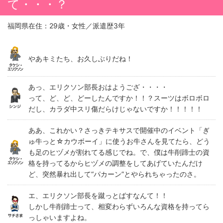
て・・・？
福岡県在住：29歳・女性／派遣歴3年
やあキミたち、お久しぶりだね！
あっ、エリクソン部長おはようござ・・・・
って、ど、ど、どーしたんですか！！？スーツはボロボロ
だし、カラダ中スリ傷だらけじゃないですか！！！！！
ああ、これかい？さっきテキサスで開催中のイベント「ぎ
ゅ牛っと☆カウボーイ」に使うお牛さんを見てたら、どう
も足のヒヅメが割れてる感じでね。で、僕は牛削蹄士の資
格を持ってるからヒヅメの調整をしてあげていたんだけ
ど、突然暴れ出して“パカーン”とやられちゃったのさ。
エ、エリクソン部長を蹴っとばすなんて！！
しかし牛削蹄士って、相変わらずいろんな資格を持ってら
っしゃいますよね。