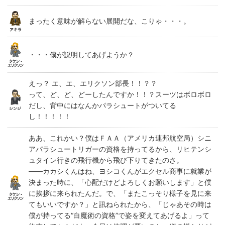
まったく意味が解らない展開だな、こりゃ・・・。
・・・僕が説明してあげようか？
えっ？ エ、エ、エリクソン部長！！？？
って、ど、ど、どーしたんですか！！？スーツはボロボロ
だし、背中にはなんかパラシュートがついてる
し！！！！！
ああ、これかい？僕はＦＡＡ（アメリカ連邦航空局）シニ
アパラシュートリガーの資格を持ってるから、リヒテンシ
ュタイン行きの飛行機から飛び下りてきたのさ。
――カカシくんはね、ヨシコくんがエクセル商事に就業が
決まった時に、「心配だけどよろしくお願いします」と僕
に挨拶に来られたんだ。で、「またこっそり様子を見に来
てもいいですか？」と訊ねられたから、「じゃあその時は
僕が持ってる“白魔術の資格”で姿を変えてあげるよ」って