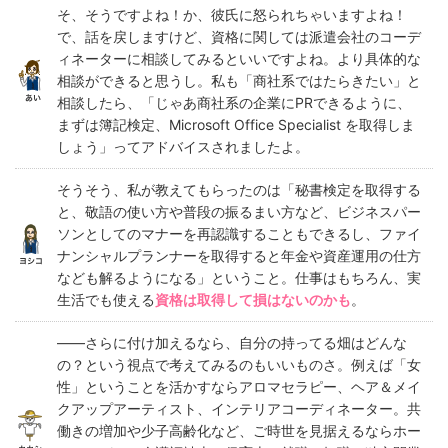
そ、そうですよね！か、彼氏に怒られちゃいますよね！
で、話を戻しますけど、資格に関しては派遣会社のコーデ
ィネーターに相談してみるといいですよね。より具体的な
相談ができると思うし。私も「商社系ではたらきたい」と
相談したら、「じゃあ商社系の企業にPRできるように、
まずは簿記検定、Microsoft Office Specialist を取得しま
しょう」ってアドバイスされましたよ。
そうそう、私が教えてもらったのは「秘書検定を取得する
と、敬語の使い方や普段の振るまい方など、ビジネスパー
ソンとしてのマナーを再認識することもできるし、ファイ
ナンシャルプランナーを取得すると年金や資産運用の仕方
なども解るようになる」ということ。仕事はもちろん、実
生活でも使える
資格は取得して損はないのかも
。
――さらに付け加えるなら、自分の持ってる畑はどんな
の？という視点で考えてみるのもいいものさ。例えば「女
性」ということを活かすならアロマセラピー、ヘア＆メイ
クアップアーティスト、インテリアコーディネーター。共
働きの増加や少子高齢化など、ご時世を見据えるならホー