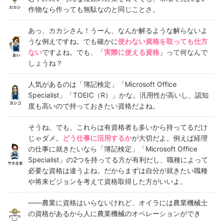
作物なら作っても無駄なのと同じことさ。
あっ、カカシさん！うーん、なんか解るような解らないよ
うな例えですね。でも確かに
使わない資格を取っても仕方
ない
ですよね。でも、「
実際に使える資格
」って何なんで
しょうね？
人気があるのは「簿記検定」「Microsoft Office
Specialist」「TOEIC（R）」かな。汎用性が高いし、認知
度も高いので持っておきたい資格だよね。
そうね。でも、これらは有資格者も多いから持ってるだけ
じゃダメ。
どう仕事に活用するか
が大切だよ。例えば経理
の仕事に就きたいなら「簿記検定」「Microsoft Office
Specialist」の2つを持ってる方が有利だし、職種によって
必要な資格は違うよね。だからまずは自分が就きたい職種
や将来ビジョンを考えて資格取得した方がいいよ。
――農業に資格はいらないけれど、オイラには農業機械士
の資格があるから人に農業機械のオペレーションができ