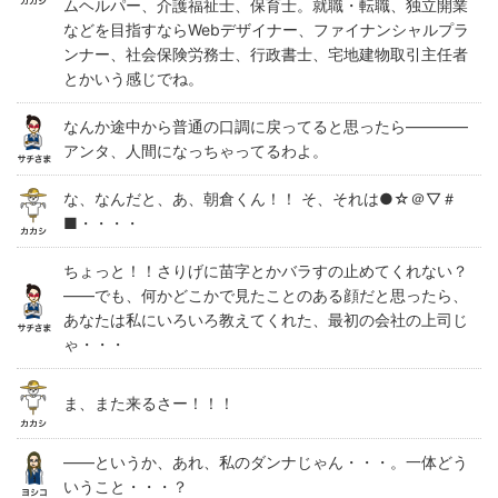
ムヘルパー、介護福祉士、保育士。就職・転職、独立開業
などを目指すならWebデザイナー、ファイナンシャルプラ
ンナー、社会保険労務士、行政書士、宅地建物取引主任者
とかいう感じでね。
なんか途中から普通の口調に戻ってると思ったら――――
アンタ、人間になっちゃってるわよ。
な、なんだと、あ、朝倉くん！！ そ、それは●☆＠▽＃
■・・・・
ちょっと！！さりげに苗字とかバラすの止めてくれない？
――でも、何かどこかで見たことのある顔だと思ったら、
あなたは私にいろいろ教えてくれた、最初の会社の上司じ
ゃ・・・
ま、また来るさー！！！
――というか、あれ、私のダンナじゃん・・・。一体どう
いうこと・・・？