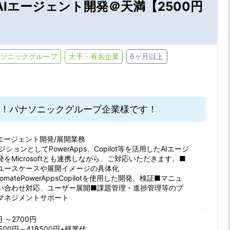
AIエージェント開発＠天満【2500円
ソニックグループ
大手・有名企業
6ヶ月以上
！パナソニックグループ企業様です！
・駅・路線から探す
Iエージェント開発/展開業務
ションとしてPowerApps、Copilot等を活用したAIエージ
の条件を選ぶ
をMicrosoftとも連携しながら、ご対応いただきます。■
ユースケースや展開イメージの具体化
utomatePowerAppsCopilotを使用した開発、検証■マニュ
い合わせ対応、ユーザー展開■課題管理・進捗管理等のプ
マネジメントサポート
在宅勤務
パナソニッ
特徴
円 ～2700円
大手・有名企業
未経験OK
500円～418500円+残業代