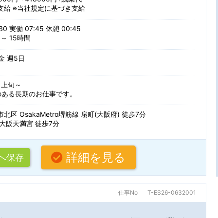
支給 ※当社規定に基づき支給
駅から
複数名募集
語学力を活
30 実働 07:45 休憩 00:45
～ 15時間
50代・60代活躍中
駅から徒歩
ぶ
条件を追加する
 金 週5日
車通勤可
0月上旬～
フトウェア開発
設計開発・試作・実験（電気・電
のある長期のお仕事です。
Java
PHP
索
区 OsakaMetro堺筋線 扇町(大阪府) 徒歩7分
実験（機械系）
生産技術・製造技術・品質管理
を更新する
大阪天満宮 徒歩7分
Python
Ruby
テスト・評価
.NET
C#
詳細を見る
へ保存
・駅・路線から探す
ルを編集できます。
VisualBasic
VBA
関連
システム開発（Web・オープン
C
C++
仕事No
T-ES26-0632001
ワーク設計構築
システム・インフラ運用保守
名
AutoCAD
CATIA