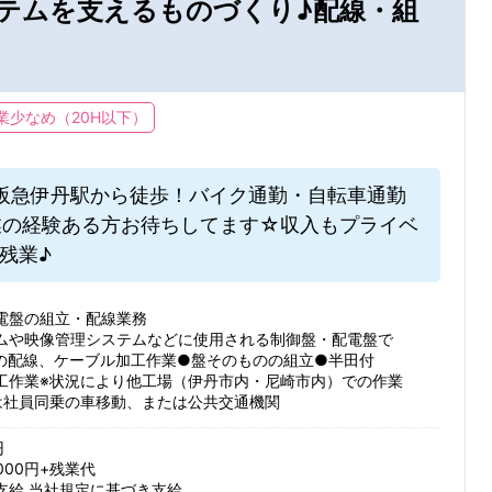
ステムを支えるものづくり♪配線・組
業少なめ（20H以下）
駅・阪急伊丹駅から徒歩！バイク通勤・自転車通勤
業の経験ある方お待ちしてます☆収入もプライベ
残業♪
電盤の組立・配線業務
ムや映像管理システムなどに使用される制御盤・配電盤で
の配線、ケーブル加工作業●盤そのものの組立●半田付
工作業※状況により他工場（伊丹市内・尼崎市内）での作業
は社員同乗の車移動、または公共交通機関
円
2000円+残業代
支給 当社規定に基づき支給