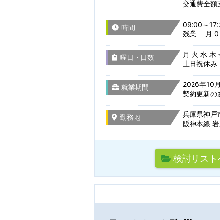
交通費全額
就業形態
09:00～17:
時間
兵庫県
残業 月 0
選択をすべてクリア
月 火 水 木
曜日・日数
土日祝休み
奈良県
2026年1
就業期間
契約更新の
和歌山県
兵庫県神戸市
勤務地
阪神本線 岩
検討リスト