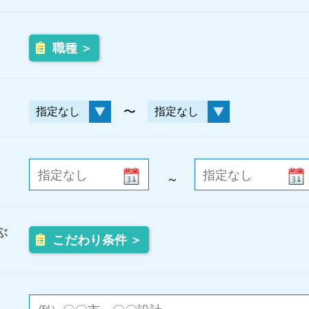
職種 ＞
〜
～
ぶ
こだわり条件 ＞