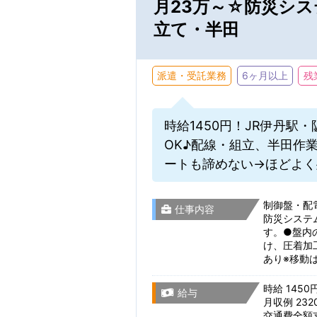
月23万～☆防災シ
立て・半田
派遣・受託業務
6ヶ月以上
残
時給1450円！JR伊丹
OK♪配線・組立、半田作
ートも諦めない→ほどよく
制御盤・配
仕事内容
防災システ
す。●盤内
け、圧着加
あり※移動
時給 1450
給与
月収例 23
交通費全額