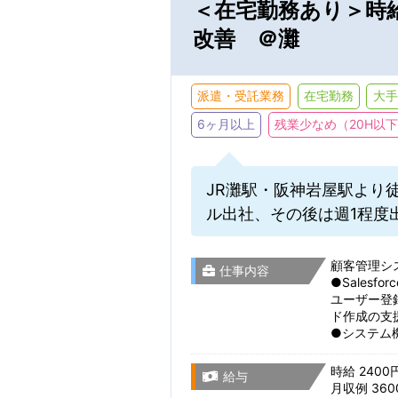
＜在宅勤務あり＞時給2
テクニカルサポー
改善 ＠灘
新着お仕事メ
Webディレクショ
※保存した条件に
派遣・受託業務
在宅勤務
大手
研究開発・実験・
6ヶ月以上
残業少なめ（20H以
駅名から検
就業期間
製造・組立・検査
JR灘駅・阪神岩屋駅より徒
ル出社、その後は週1程度
事務関連
滋賀県
顧客管理シス
仕事内容
●Sales
選択をすべてクリア
ユーザー登
京都府
残業・休日
ド作成の支
●システム
時給 2400
給与
大阪府
月収例 360