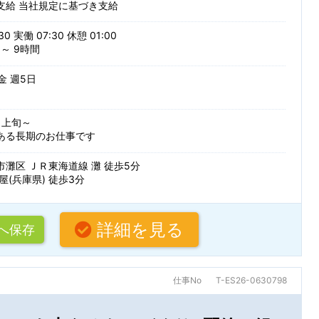
支給 当社規定に基づき支給
派遣・受託業務
紹介予定派
30 実働 07:30 休憩 01:00
 ～ 9時間
する
 金 週5日
条
0月上旬～
ある長期のお仕事です
灘区 ＪＲ東海道線 灘 徒歩5分
屋(兵庫県) 徒歩3分
詳細を見る
へ保存
仕事No
T-ES26-0630798