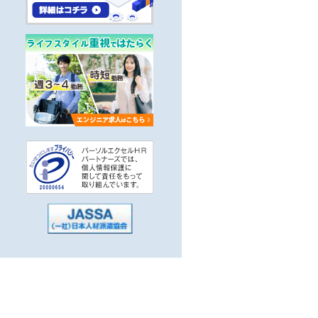
かせる
5分以内
子系）
系，汎用系）
駅