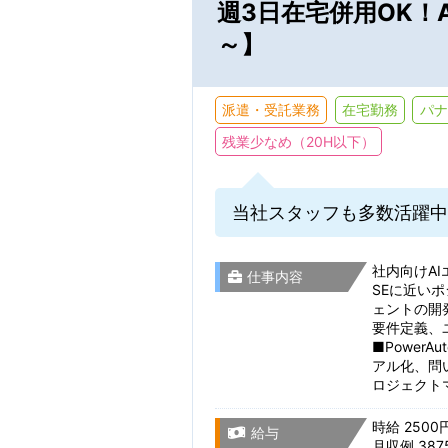
週3日在宅併用OK！
～】
派遣・受託業務
在宅勤務
パナ
残業少なめ（20H以下）
当社スタッフも多数活躍中
通勤時間
社内向けA
仕事内容
SEに近いポジ
こだわり
ェントの開発
通勤時間から検索
要件定義、
■PowerA
アル化、問
ロジェクト
仕事・勤務先の
時給 2500
給与
月収例 387