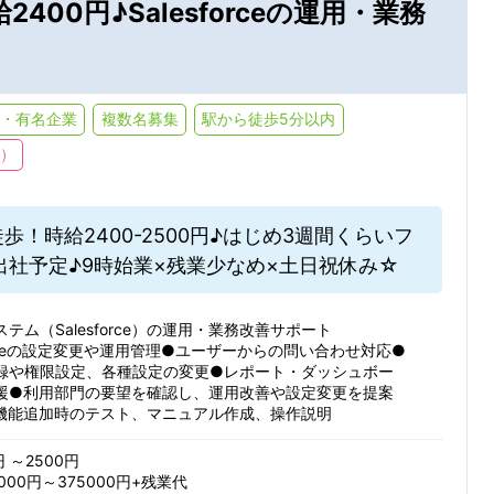
400円♪Salesforceの運用・業務
ト・ヘルプデスク
その他 IT関連
Creo(ProE)
SolidWork
ール：
条件を追加する
JR
私鉄・そ
受け取る
受け取らない
ン・デザイン・コーディング
その他 クリエイティブ関連
NX
合致した新着求人を毎週月曜日にメールでお知らせします
・有名企業
複数名募集
駅から徒歩5分以内
条件を追加する
分析（化学・医薬）
技術翻訳・通訳
下）
検索条件を保存する
索/都道府県
6ヶ月以上
3～6ヶ月
・修理
営業関連
歩！時給2400-2500円♪はじめ3週間くらいフ
1～3ヶ月
1ヶ月未満
出社予定♪9時始業×残業少なめ×土日祝休み☆
その他
テム（Salesforce）の運用・業務改善サポート
forceの設定変更や運用管理●ユーザーからの問い合わせ対応●
する
録や権限設定、各種設定の変更●レポート・ダッシュボー
週4日以下
時短勤務
条
援●利用部門の要望を確認し、運用改善や設定変更を提案
機能追加時のテスト、マニュアル作成、操作説明
残業少なめ（20H以下）
円 ～2500円
000円～375000円+残業代