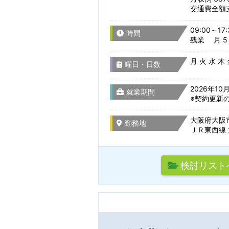
交通費全額
09:00～17:
時間
残業 月 5 
職種を選
月 火 水 木
曜日・日数
2026年1
就業期間
組込み・制御系ソ
※契約更新
主要技術で探す
駅名から検
大阪府大阪市北
設計開発・試作・
勤務地
検索条件
ＪＲ東西線 
CADオペレーター
検討リスト
通勤時間
検索条件のタイト
その他 ものづくり
サーバー・ネット
駅名から検索/駅