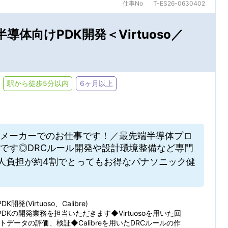
仕事No
T-ES26-0630402
ト・ヘルプデスク
その他 IT関連
Creo(ProE)
SolidWork
ール：
JR
私鉄・そ
受け取る
受け取らない
導体向けPDK開発＜Virtuoso／
ン・デザイン・コーディング
その他 クリエイティブ関連
索/都道府県
NX
合致した新着求人を毎週月曜日にメールでお知らせします
条件を追加する
分析（化学・医薬）
技術翻訳・通訳
検索条件を保存する
駅から徒歩5分以内
6ヶ月以上
6ヶ月以上
3～6ヶ月
・修理
営業関連
1～3ヶ月
1ヶ月未満
その他
メーカーでのお仕事です！／最先端半導体プロ
件です◎DRCルール開発や設計環境整備など専門
人負担が約4割でとってもお得なパナソニック健
する
週4日以下
時短勤務
条
残業少なめ（20H以下）
開発(Virtuoso、Calibre)
DKの開発業務を担当いただきます◆Virtuosoを用いた回
トデータの評価、検証◆Calibreを用いたDRCルールの作