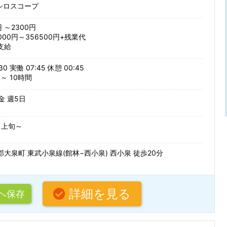
オシロスコープ
条件を追加する
複数名募集
語学力を活
円 ～2300円
000円～356500円+残業代
50代・60代活躍中
駅から徒歩
ぶ
支給
車通勤可
30 実働 07:45 休憩 00:45
索
～ 10時間
フトウェア開発
設計開発・試作・実験（電気・電
 金 週5日
Java
PHP
実験（機械系）
生産技術・製造技術・品質管理
0月上旬～
を更新する
Python
Ruby
テスト・評価
大泉町 東武小泉線(館林−西小泉) 西小泉 徒歩20分
.NET
C#
・駅・路線から探す
ルを編集できます。
VisualBasic
VBA
関連
システム開発（Web・オープン
詳細を見る
へ保存
C
C++
条件を追加する
ワーク設計構築
システム・インフラ運用保守
名
AutoCAD
CATIA