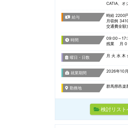
CATIA、
時給 2200
給与
月収例 341
職種を選
交通費全額
09:00～17:
時間
駅名から検
残業 月 0 
組込み・制御系ソ
月 火 水 木
曜日・日数
主要技術で探す
設計開発・試作・
2026年1
検索条件
就業期間
CADオペレーター
群馬県邑楽郡
勤務地
通勤時間
検索条件のタイト
その他 ものづくり
検討リスト
サーバー・ネット
駅名から検索/駅