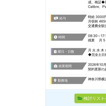
成、検証◆D
Calibre、
就業形態
千葉県
時給 3000
給与
月収例 465
選択をすべてクリア
交通費全額
東京都
08:30～17:
時間
残業 月 5 
月 火 水 木
曜日・日数
神奈川県
◆完全土日
2026年1
就業期間
契約更新の
山梨県
神奈川県横浜
勤務地
検討リスト