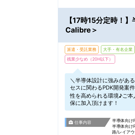
テクニカルサポー
新着お仕事メ
【17時15分定時！】半
Webディレクショ
駅名から検
※保存した条件に
Calibre＞
研究開発・実験・
派遣・受託業務
大手・有名企業
茨城県
就業期間
製造・組立・検査
残業少なめ（20H以下）
事務関連
栃木県
＼半導体設計に強みがある
セスに関わるPDK開発案
性を高められる環境♪ご本
選択をすべてクリア
保に加入頂けます！
群馬県
残業・休日
半導体向けPDK
仕事内容
半導体向けP
埼玉県
路/レイアウ