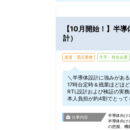
【10月開始！】半導
計）
派遣・受託業務
大手・有名企業
＼半導体設計に強みがある
17時台定時＆残業ほどほ
RTL設計および検証の実
本人負担が約4割でとって
半導体向け
仕事内容
半導体向け
の把握、機