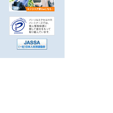
かせる
5分以内
子系）
駅
系，汎用系）