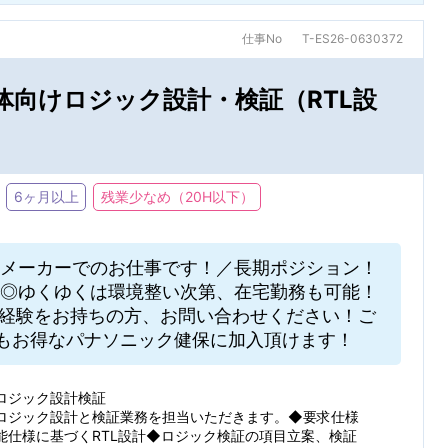
仕事No
T-ES26-0630372
体向けロジック設計・検証（RTL設
6ヶ月以上
残業少なめ（20H以下）
メーカーでのお仕事です！／長期ポジション！
ど◎ゆくゆくは環境整い次第、在宅勤務も可能！
務経験をお持ちの方、お問い合わせください！ご
もお得なパナソニック健保に加入頂けます！
ロジック設計検証
ロジック設計と検証業務を担当いただきます。◆要求仕様
能仕様に基づくRTL設計◆ロジック検証の項目立案、検証