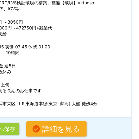
RC/LVS検証環境の構築、整備【環境】Virtuoso、
PVS、ICV等
派遣・受託業務
紹介予定派
円 ～3050円
000円～472750円+残業代
する
支給
条
15 実働 07:45 休憩 01:00
～ 19時間
 金 週5日
祝休み
0月上旬～
ある長期のお仕事です
市栄区 ＪＲ東海道本線(東京−熱海) 大船 徒歩4分
詳細を見る
へ保存