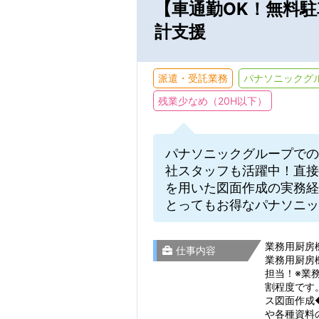
【車通勤OK！無料
計支援
派遣・受託業務
パナソニックグ
通勤時間
残業少なめ（20H以下）
パナソニックグループでの
通勤時間から検索
社スタッフも活躍中！直接
を用いた図面作成の実務経
とってもお得なパナソニッ
こだわり
業務用厨房機
仕事内容
業務用厨房
担当！※業
仕事・勤務先の
割程度です
ス図面作成
や各種資料