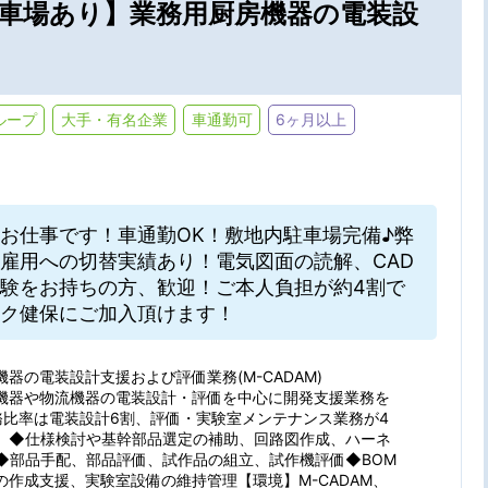
駐車場あり】業務用厨房機器の電装設
ループ
大手・有名企業
車通勤可
6ヶ月以上
・駅・路線から探す
お仕事です！車通勤OK！敷地内駐車場完備♪弊
雇用への切替実績あり！電気図面の読解、CAD
験をお持ちの方、歓迎！ご本人負担が約4割で
ク健保にご加入頂けます！
の条件を選ぶ
器の電装設計支援および評価業務(M-CADAM)
機器や物流機器の電装設計・評価を中心に開発支援業務を
務比率は電装設計6割、評価・実験室メンテナンス業務が4
在宅勤務
パナソニッ
駅から
特徴
。◆仕様検討や基幹部品選定の補助、回路図作成、ハーネ
◆部品手配、部品評価、試作品の組立、試作機評価◆BOM
大手・有名企業
未経験OK
の作成支援、実験室設備の維持管理【環境】M-CADAM、