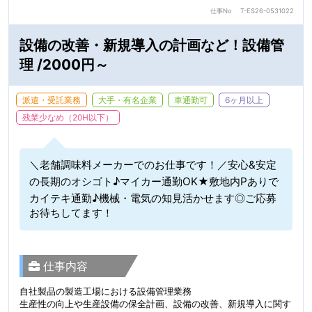
仕事No
T-ES26-0531022
設備の改善・新規導入の計画など！設備管
理 /2000円～
派遣・受託業務
大手・有名企業
車通勤可
6ヶ月以上
残業少なめ（20H以下）
＼老舗調味料メーカーでのお仕事です！／安心&安定
の長期のオシゴト♪マイカー通勤OK★敷地内Pありで
カイテキ通勤♪機械・電気の知見活かせます◎ご応募
お待ちしてます！
仕事内容
自社製品の製造工場における設備管理業務
生産性の向上や生産設備の保全計画、設備の改善、新規導入に関す