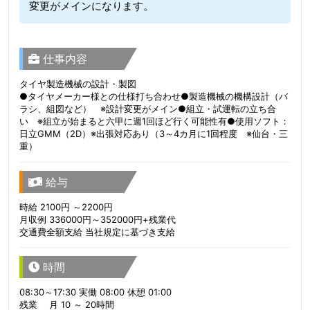
変更がメインになります。
仕事内容
タイヤ製造機械の設計・製図
●タイヤメーカー様との仕様打ち合わせ●製造機械の機構設計（バ
ラシ、組図など） ※設計変更がメイン●組立・試運転の立ち合
い ※組立が始まると六甲に週1回ほど行く可能性有●使用ソフト：
日立GMM（2D）※出張対応あり（3～4カ月に1回程度 ※仙台・三
重）
給与
時給 2100円 ～2200円
月収例 336000円～352000円+残業代
交通費全額支給 当社規定に基づき支給
時間
08:30～17:30 実働 08:00 休憩 01:00
残業 月 10 ～ 20時間