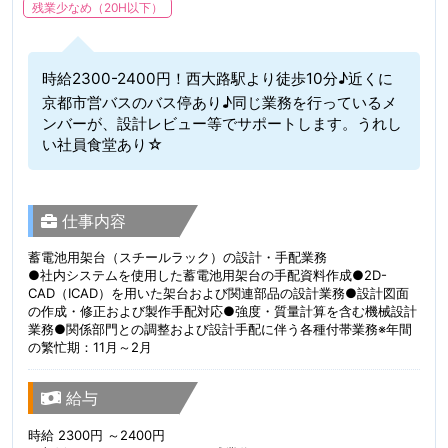
残業少なめ（20H以下）
時給2300-2400円！西大路駅より徒歩10分♪近くに
京都市営バスのバス停あり♪同じ業務を行っているメ
ンバーが、設計レビュー等でサポートします。うれし
い社員食堂あり☆
仕事内容
蓄電池用架台（スチールラック）の設計・手配業務
●社内システムを使用した蓄電池用架台の手配資料作成●2D-
CAD（ICAD）を用いた架台および関連部品の設計業務●設計図面
の作成・修正および製作手配対応●強度・質量計算を含む機械設計
業務●関係部門との調整および設計手配に伴う各種付帯業務※年間
の繁忙期：11月～2月
給与
時給 2300円 ～2400円