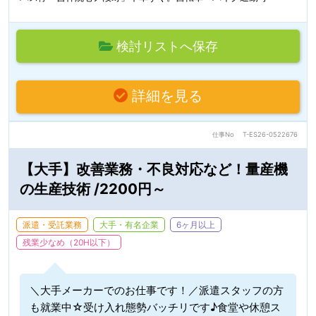
検討リストへ保存
詳細を見る
仕事No
T-ES26-0522676
【大手】改善業務・不良対応など！量産機
の生産技術 /2200円～
派遣・受託業務
大手・有名企業
6ヶ月以上
残業少なめ（20H以下）
＼大手メーカーでのお仕事です！／派遣スタッフの方
も就業中☆受け入れ態勢バッチリです♪食堂や休憩ス