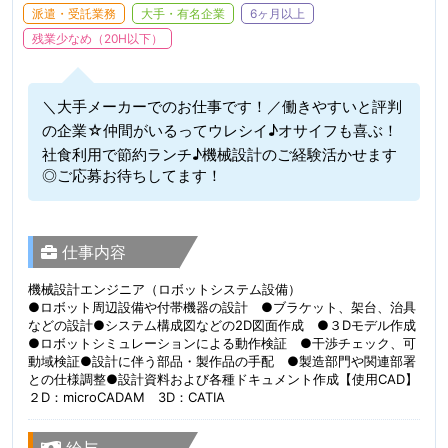
派遣・受託業務
大手・有名企業
6ヶ月以上
残業少なめ（20H以下）
＼大手メーカーでのお仕事です！／働きやすいと評判
の企業☆仲間がいるってウレシイ♪オサイフも喜ぶ！
社食利用で節約ランチ♪機械設計のご経験活かせます
◎ご応募お待ちしてます！
仕事内容
機械設計エンジニア（ロボットシステム設備）
●ロボット周辺設備や付帯機器の設計 ●ブラケット、架台、治具
などの設計●システム構成図などの2D図面作成 ●３Dモデル作成
●ロボットシミュレーションによる動作検証 ●干渉チェック、可
動域検証●設計に伴う部品・製作品の手配 ●製造部門や関連部署
との仕様調整●設計資料および各種ドキュメント作成【使用CAD】
２D：microCADAM 3D：CATIA
給与