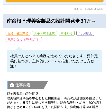
仕事No
T-ES26-0527511
南彦根＊理美容製品の設計開発◆31万～
派遣・受託業務
大手・有名企業
車通勤可
6ヶ月以上
残業少なめ（20H以下）
社員の方とペアで業務を進めていただきます。要件定
義に基づき、主体的にテーマを推進いただける方歓
迎！
仕事内容
理美容製品の設計開発
理美容関連商品を中心とした機能部品・商品の設計開発を担当いた
だきます。●要件に基づき構想設計、試作品設計と組立、試作品評
価とまとめ●2D/3DCADを使った図面作成、強度解析等CAE活用