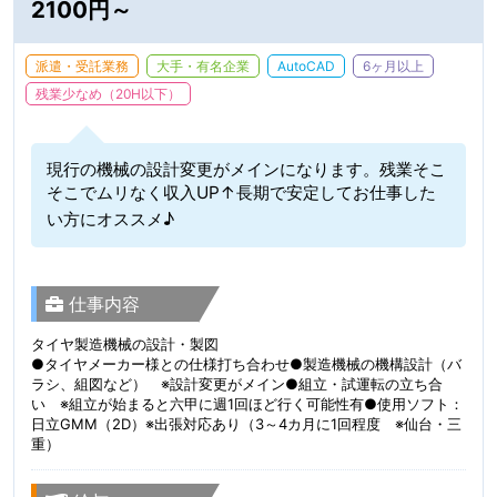
2100円～
派遣・受託業務
大手・有名企業
AutoCAD
6ヶ月以上
残業少なめ（20H以下）
現行の機械の設計変更がメインになります。残業そこ
そこでムリなく収入UP↑長期で安定してお仕事した
い方にオススメ♪
仕事内容
タイヤ製造機械の設計・製図
●タイヤメーカー様との仕様打ち合わせ●製造機械の機構設計（バ
ラシ、組図など） ※設計変更がメイン●組立・試運転の立ち合
い ※組立が始まると六甲に週1回ほど行く可能性有●使用ソフト：
日立GMM（2D）※出張対応あり（3～4カ月に1回程度 ※仙台・三
重）