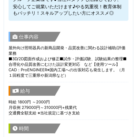
安心してご就業いただけます♪やる気重視！教育体制
もバッチリ！スキルアップしたい方にオススメ◎
仕事内容
屋外向け照明器具の新商品開発・品質改善に関わる設計補助/評価
業務
■3D/2D図面作成および修正■試作・評価試験、試験結果の整理■
合理化や品質改善にむけた設計変更対応 など【使用ツール】
CAD：ProENGINEER※国内工場への出張対応も発生します。（月
１回程度で三重県や新潟県など）
給与
時給 1800円 ～2000円
月収例 279000円～310000円+残業代
交通費全額支給 ※当社規定に基づき支給
時間