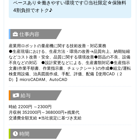
ペースあり☆働きやすい環境です◎当社限定☆保険料
4割負担でオトク♪
仕事内容
産業用ロボットの量産機に関する技術改善・対応業務
●生産現場における、生産方法・環境の改善→品質向上、納期短縮
などコスト改善・安全、品質に関する環境改善●部品の不良、設備
不良などの対応 ●設計変更などによる、生産書類対応●生産指示
文書(作業手順書、作業指示書、チェックシート)の作成●組立/運転
検査用設備、治具図面作成、手配、評価、配備【使用CAD（２
D）】microCADAM、AutoCAD
給与
時給 2200円 ～2300円
月収例 352000円～368000円+残業代
交通費全額支給 ※当社規定に基づき支給
時間