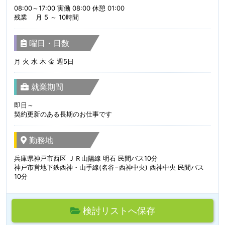
08:00～17:00 実働 08:00 休憩 01:00
残業 月 5 ～ 10時間
曜日・日数
月 火 水 木 金 週5日
就業期間
即日～
契約更新のある長期のお仕事です
勤務地
兵庫県神戸市西区 ＪＲ山陽線 明石 民間バス10分
神戸市営地下鉄西神・山手線(名谷−西神中央) 西神中央 民間バス
10分
検討リストへ保存