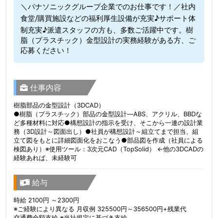
＼パナソニックグループ企業でのお仕事です！／社内
食堂/購買施設などの福利厚生設備が充実♪サポート体
制充実♪派遣スタッフの方も、多数ご活躍中です。樹
脂（プラスチック）金型設計の実務経験がある方、ご
応募ください！
仕事内容
樹脂部品の金型設計（3DCAD）
●樹脂（プラスチック）部品の金型設計—ABS、アクリル、BBDな
ど多種材料に対応●構想設計の指示を受け、そこから一連の設計業
務（3D設計～図面出し）●社員が構想設計～組立てまで担当、組
立て図をもとに詳細図面化をおこなう●部品図を作成（社員による
検図あり）※使用ツール：3次元CAD（TopSolid） ←他の3DCADの
経験あれば、未経験可
給与
時給 2100円 ～2300円
※ご経験により異なる 月収例 325500円～356500円+残業代
交通費全額支給 ※当社規定に基づき支給