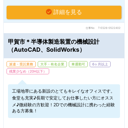
詳細を見る
仕事No
T-ES26-0522402
甲賀市＊半導体製造装置の機械設計
（AutoCAD、SolidWorks）
派遣・受託業務
大手・有名企業
車通勤可
6ヶ月以上
残業少なめ（20H以下）
工場地帯にある新設のとてもキレイなオフィスです。
食堂も充実♪長期で安定してお仕事したい方にオスス
メ♪微経験の方歓迎！2Dでの機械設計に携わった経験
ある方募集！