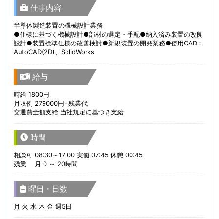
仕事内容
半導体製造装置の機械設計業務
●仕様に基づく機械設計●部材の選定・手配●納入済み装置の改良
設計●装置標準仕様の改善検討●新規装置の開発業務●使用CAD：
AutoCAD(2D)、SolidWorks
給与
時給 1800円
月収例 279000円+残業代
交通費全額支給 当社規定に基づき支給
時間
相談可 08:30～17:00 実働 07:45 休憩 00:45
残業 月 0 ～ 20時間
曜日・日数
月 火 水 木 金 週5日