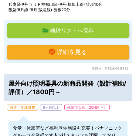
兵庫県伊丹市 ＪＲ福知山線 伊丹(福知山線) 徒歩10分
阪急伊丹線 伊丹(阪急線) 徒歩20分
検討リストへ保存
詳細を見る
仕事No
T-ES26-0518692
屋外向け照明器具の新商品開発（設計補助/
評価）／1800円～
派遣・受託業務
6ヶ月以上
残業少なめ（20H以下）
食堂・休憩室など福利厚生施設も充実！パナソニック
グループ企業様です♪当社スタッフも活躍しており、