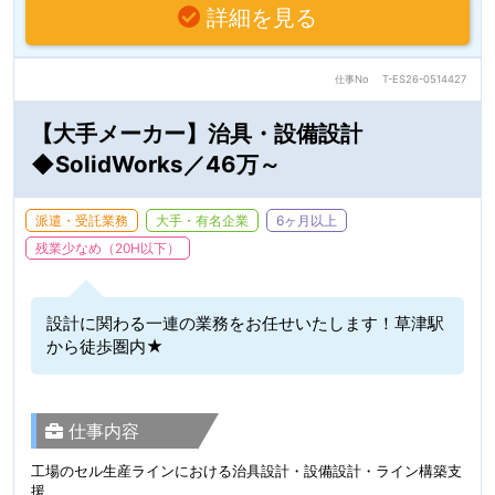
詳細を見る
仕事No
T-ES26-0514427
【大手メーカー】治具・設備設計
◆SolidWorks／46万～
派遣・受託業務
大手・有名企業
6ヶ月以上
残業少なめ（20H以下）
設計に関わる一連の業務をお任せいたします！草津駅
から徒歩圏内★
仕事内容
工場のセル生産ラインにおける治具設計・設備設計・ライン構築支
援