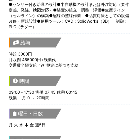
●センサー付き治具の設計●半自動機の設計または外注対応（要件
定義、発注、検図対応）●装置の組立・調整・評価●生産ライン
（セルライン）の構築●配線の整線作業 ●品質対策としての設備
改修・新規設計●使用ツール：CAD：SolidWorks（3D） 制御：
PLC（ラダー）
給与
時給 3000円
月収例 465000円+残業代
交通費全額支給 当社規定に基づき支給
時間
09:00～17:30 実働 07:45 休憩 00:45
残業 月 0 ～ 20時間
曜日・日数
月 火 水 木 金 週5日