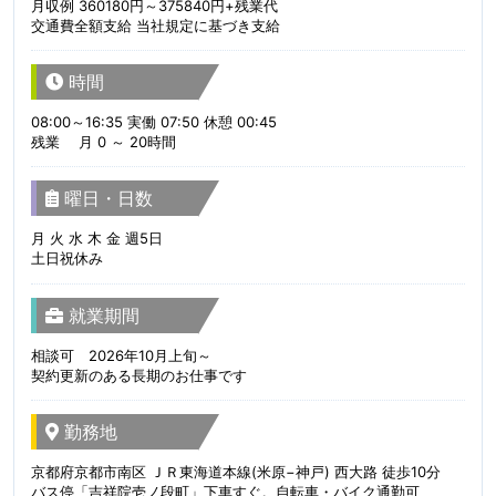
月収例 360180円～375840円+残業代
交通費全額支給 当社規定に基づき支給
時間
08:00～16:35 実働 07:50 休憩 00:45
残業 月 0 ～ 20時間
曜日・日数
月 火 水 木 金 週5日
土日祝休み
就業期間
相談可 2026年10月上旬～
契約更新のある長期のお仕事です
勤務地
京都府京都市南区 ＪＲ東海道本線(米原−神戸) 西大路 徒歩10分
バス停「吉祥院壱ノ段町」下車すぐ。自転車・バイク通勤可