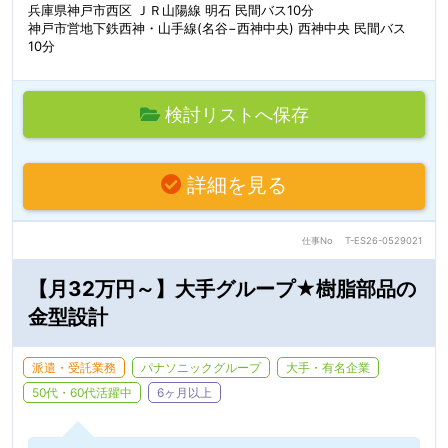
兵庫県神戸市西区 ＪＲ山陽線 明石 民間バス10分
神戸市営地下鉄西神・山手線(名谷−西神中央) 西神中央 民間バス
10分
検討リストへ保存
詳細を見る
仕事No
T-ES26-0529021
【月32万円～】大手グループ★樹脂部品の
金型設計
派遣・受託業務
パナソニックグループ
大手・有名企業
50代・60代活躍中
6ヶ月以上