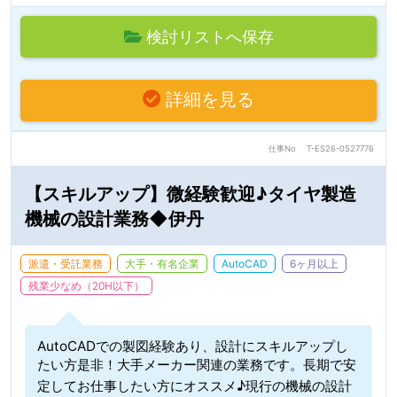
検討リストへ保存
詳細を見る
仕事No
T-ES26-0527776
【スキルアップ】微経験歓迎♪タイヤ製造
機械の設計業務◆伊丹
派遣・受託業務
大手・有名企業
AutoCAD
6ヶ月以上
残業少なめ（20H以下）
AutoCADでの製図経験あり、設計にスキルアップし
たい方是非！大手メーカー関連の業務です。長期で安
定してお仕事したい方にオススメ♪現行の機械の設計