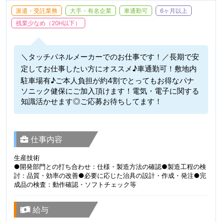
派遣・受託業務
大手・有名企業
車通勤可
6ヶ月以上
残業少なめ（20H以下）
＼タッチパネルメーカーでのお仕事です！／長期で安
定してお仕事したい方にオススメ♪車通勤可！敷地内
駐車場有♪ご本人負担が約4割でとってもお得なパナ
ソニック健保にご加入頂けます！電気・電子に関する
知識活かせます◎ご応募お待ちしてます！
仕事内容
生産技術
●開発部門との打ち合わせ：仕様・製造方法の確認●製造工程の検
討：品質・効率の改善●必要に応じた治具の設計・作成・発注●完
成品の検査：動作確認・ソフトチェック等
給与