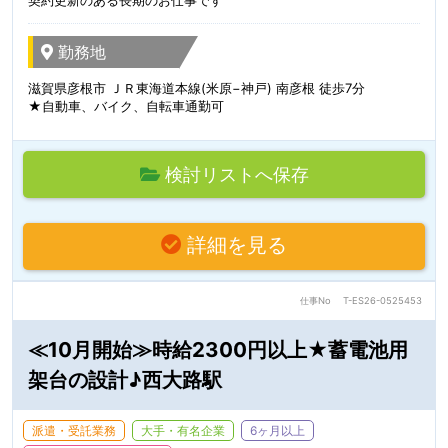
契約更新のある長期のお仕事です
勤務地
滋賀県彦根市 ＪＲ東海道本線(米原−神戸) 南彦根 徒歩7分
★自動車、バイク、自転車通勤可
検討リストへ保存
詳細を見る
仕事No
T-ES26-0525453
≪10月開始≫時給2300円以上★蓄電池用
架台の設計♪西大路駅
派遣・受託業務
大手・有名企業
6ヶ月以上