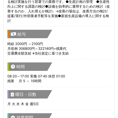
る検討実施を行う部署での業務です。●生産計画の管理 ●生産性
向上に関する課題の検討●設備を効率的に運用するための検討（改
善するのか、入れ替えか検討）→改善の場合は、改善方法の検討/
提案/実行/外部業者手配等を実施●新規生産設備の導入に関する検
討
給与
時給 2000円 ～2100円
月収例 306800円～322140円+残業代
交通費全額支給 ※当社規定に基づき支給
時間
08:20～17:00 実働 07:40 休憩 01:00
残業 月 5 ～ 15時間
曜日・日数
月 火 水 木 金 週5日
就業期間