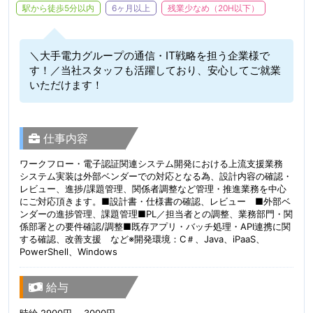
駅から徒歩5分以内
6ヶ月以上
残業少なめ（20H以下）
＼大手電力グループの通信・IT戦略を担う企業様で
す！／当社スタッフも活躍しており、安心してご就業
いただけます！
仕事内容
ワークフロー・電子認証関連システム開発における上流支援業務
システム実装は外部ベンダーでの対応となる為、設計内容の確認・
レビュー、進捗/課題管理、関係者調整など管理・推進業務を中心
にご対応頂きます。■設計書・仕様書の確認、レビュー ■外部ベ
ンダーの進捗管理、課題管理■PL／担当者との調整、業務部門・関
係部署との要件確認/調整■既存アプリ・バッチ処理・API連携に関
する確認、改善支援 など※開発環境：C＃、Java、iPaaS、
PowerShell、Windows
給与
時給 2900円 ～3000円