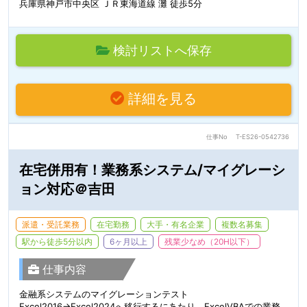
兵庫県神戸市中央区 ＪＲ東海道線 灘 徒歩5分
検討リストへ保存
詳細を見る
仕事No
T-ES26-0542736
在宅併用有！業務系システム/マイグレーシ
ョン対応＠吉田
派遣・受託業務
在宅勤務
大手・有名企業
複数名募集
駅から徒歩5分以内
6ヶ月以上
残業少なめ（20H以下）
仕事内容
金融系システムのマイグレーションテスト
Excel2016→Excel2024へ移行するにあたり、ExcelVBAでの業務