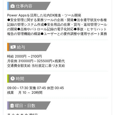
仕事内容
Power Appsを活用した社内DX推進・ツール開発
●安全管理に関する業務ツールの企画・開発●法令遵守状況や各種
記録の管理システム作成●安全用品の在庫・貸与・返却管理ツール
の開発●点検やパトロール記録の電子化対応●事故・ヒヤリハット
報告の管理機能の構築●ユーザーとの要件調整や運用サポート業務
給与
時給 2000円 ～2100円
月収例 310000円～325500円+残業代
交通費全額支給 当社規定に基づき支給
時間
09:00～17:30 実働 07:45 休憩 00:45
残業 月 10 ～ 20時間
曜日・日数
月 火 水 木 金 週5日