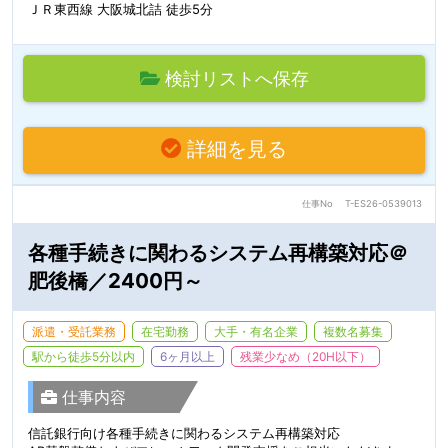
ＪＲ東西線 大阪城北詰 徒歩5分
検討リストへ保存
詳細を見る
仕事No
T-ES26-0539013
各種手続きに関わるシステム再構築対応＠
肥後橋／2400円～
派遣・受託業務
在宅勤務
大手・有名企業
複数名募集
駅から徒歩5分以内
6ヶ月以上
残業少なめ（20H以下）
仕事内容
信託銀行向け各種手続きに関わるシステム再構築対応