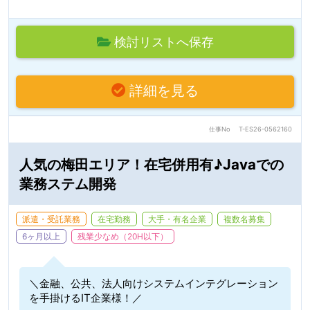
検討リストへ保存
詳細を見る
仕事No
T-ES26-0562160
人気の梅田エリア！在宅併用有♪Javaでの
業務ステム開発
派遣・受託業務
在宅勤務
大手・有名企業
複数名募集
6ヶ月以上
残業少なめ（20H以下）
＼金融、公共、法人向けシステムインテグレーション
を手掛けるIT企業様！／