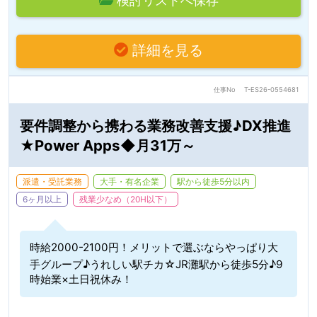
検討リストへ保存
詳細を見る
仕事No
T-ES26-0554681
要件調整から携わる業務改善支援♪DX推進
★Power Apps◆月31万～
派遣・受託業務
大手・有名企業
駅から徒歩5分以内
6ヶ月以上
残業少なめ（20H以下）
時給2000-2100円！メリットで選ぶならやっぱり大
手グループ♪うれしい駅チカ☆JR灘駅から徒歩5分♪9
時始業×土日祝休み！