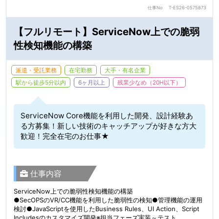
仕事No
T-ES26-0575873
【フルリモート】ServiceNow上での脆弱
性検知機能の構築
派遣・受託業務
在宅勤務
大手・有名企業
駅から徒歩5分以内
6ヶ月以上
残業少なめ（20H以下）
ServiceNow Core機能を利用した開発、設計経験あ
る方募集！新しい技術のキャッチアップが好きな方大
歓迎！完全在宅のお仕事★
仕事内容
ServiceNow上での脆弱性検知機能の構築
●SecOPSのVR/CC機能を利用した脆弱性の検知●管理機能の運用
検討●JavaScriptを使用したBusiness Rules、UI Action、Script
Includesのカスタマイズ開発※担当フェーズ実装～テスト