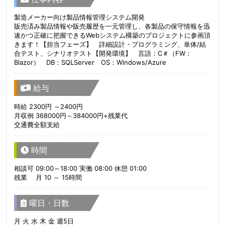
製造メーカー向け製品情報管理システム開発
販売済み製品情報や販売履歴を一元管理し、各製品の保守情報を迅
速かつ正確に把握できるWebシステム構築のプロジェクトに参画頂
きます！【担当フェーズ】 詳細設計・プログラミング、単体/結
合テスト、シナリオテスト【開発環境】 言語：C＃（FW：
Blazor） DB：SQLServer OS：Windows/Azure
給与
時給 2300円 ～2400円
月収例 368000円～384000円+残業代
交通費全額支給
時間
相談可 09:00～18:00 実働 08:00 休憩 01:00
残業 月 10 ～ 15時間
曜日・日数
月 火 水 木 金 週5日