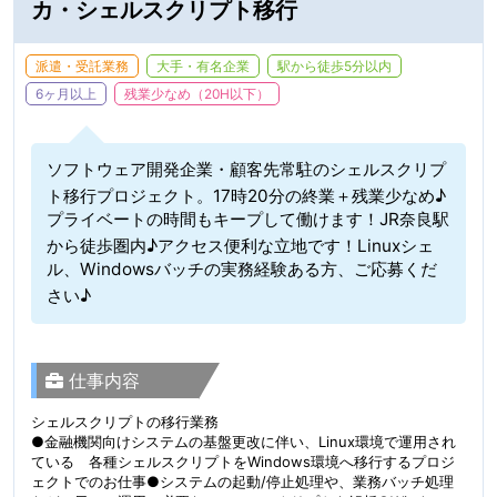
カ・シェルスクリプト移行
派遣・受託業務
大手・有名企業
駅から徒歩5分以内
6ヶ月以上
残業少なめ（20H以下）
ソフトウェア開発企業・顧客先常駐のシェルスクリプ
ト移行プロジェクト。17時20分の終業＋残業少なめ♪
プライベートの時間もキープして働けます！JR奈良駅
から徒歩圏内♪アクセス便利な立地です！Linuxシェ
ル、Windowsバッチの実務経験ある方、ご応募くだ
さい♪
仕事内容
シェルスクリプトの移行業務
●金融機関向けシステムの基盤更改に伴い、Linux環境で運用され
ている 各種シェルスクリプトをWindows環境へ移行するプロジ
ェクトでのお仕事●システムの起動/停止処理や、業務バッチ処理