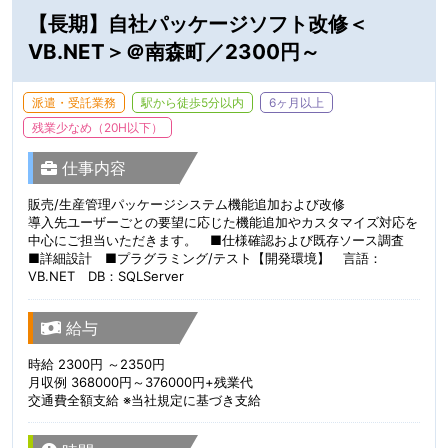
【長期】自社パッケージソフト改修＜
VB.NET＞＠南森町／2300円～
派遣・受託業務
駅から徒歩5分以内
6ヶ月以上
残業少なめ（20H以下）
仕事内容
販売/生産管理パッケージシステム機能追加および改修
導入先ユーザーごとの要望に応じた機能追加やカスタマイズ対応を
中心にご担当いただきます。 ■仕様確認および既存ソース調査
■詳細設計 ■プラグラミング/テスト【開発環境】 言語：
VB.NET DB：SQLServer
給与
時給 2300円 ～2350円
月収例 368000円～376000円+残業代
交通費全額支給 ※当社規定に基づき支給