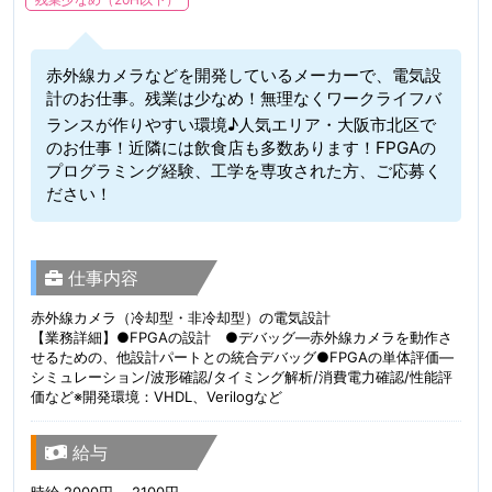
赤外線カメラなどを開発しているメーカーで、電気設
計のお仕事。残業は少なめ！無理なくワークライフバ
ランスが作りやすい環境♪人気エリア・大阪市北区で
のお仕事！近隣には飲食店も多数あります！FPGAの
プログラミング経験、工学を専攻された方、ご応募く
ださい！
仕事内容
赤外線カメラ（冷却型・非冷却型）の電気設計
【業務詳細】●FPGAの設計 ●デバッグ—赤外線カメラを動作さ
せるための、他設計パートとの統合デバッグ●FPGAの単体評価—
シミュレーション/波形確認/タイミング解析/消費電力確認/性能評
価など※開発環境：VHDL、Verilogなど
給与