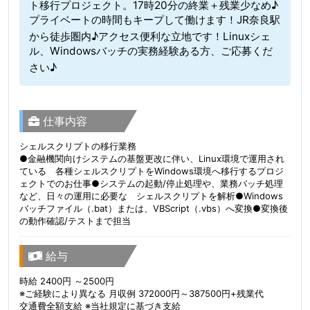
ト移行プロジェクト。17時20分の終業＋残業少なめ♪
プライベートの時間もキープして働けます！JR奈良駅
から徒歩圏内♪アクセス便利な立地です！Linuxシェ
ル、Windowsバッチの実務経験ある方、ご応募くだ
さい♪
仕事内容
シェルスクリプトの移行業務
●金融機関向けシステムの基盤更改に伴い、Linux環境で運用され
ている 各種シェルスクリプトをWindows環境へ移行するプロジ
ェクトでのお仕事●システムの起動/停止処理や、業務バッチ処理
など、日々の運用に必要な シェルスクリプトを解析●Windows
バッチファイル（.bat）または、VBScript（.vbs）へ変換●変換後
の動作確認/テストまで担当
給与
時給 2400円 ～2500円
※ご経験により異なる 月収例 372000円～387500円+残業代
交通費全額支給 ※当社規定に基づき支給