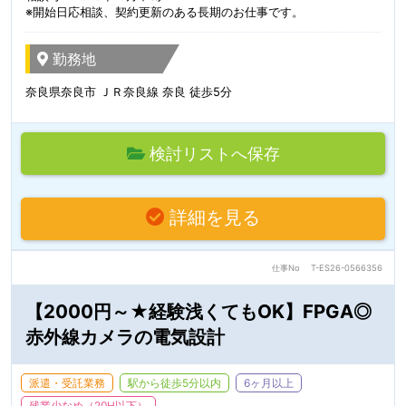
※開始日応相談、契約更新のある長期のお仕事です。
勤務地
奈良県奈良市 ＪＲ奈良線 奈良 徒歩5分
検討リストへ保存
詳細を見る
仕事No
T-ES26-0566356
【2000円～★経験浅くてもOK】FPGA◎
赤外線カメラの電気設計
派遣・受託業務
駅から徒歩5分以内
6ヶ月以上
残業少なめ（20H以下）