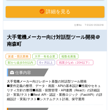
詳細を見る
仕事No
T-ES26-0556318
大手電機メーカー向け対話型ツール開発＠
南森町
派遣・受託業務
大手・有名企業
複数名募集
駅から徒歩5分以内
6ヶ月以上
残業少なめ（20H以下）
仕事内容
大手電機メーカー向けレポート基盤の対話型ツール開発
■要件定義の整理、データ・画面・APIの基本設計■性能やセキュ
リティ方針の整理■画面・状態管理・API連携（React）の詳細設
計・実装/テスト■Rest API・認証・業務ロジック（FastAPI）の詳
細設計・実装/テスト■システムテスト計画、保守運用