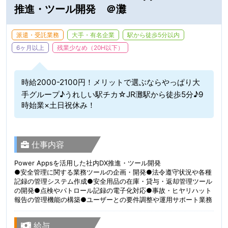
推進・ツール開発 ＠灘
派遣・受託業務
大手・有名企業
駅から徒歩5分以内
6ヶ月以上
残業少なめ（20H以下）
時給2000-2100円！メリットで選ぶならやっぱり大
手グループ♪うれしい駅チカ☆JR灘駅から徒歩5分♪9
時始業×土日祝休み！
仕事内容
Power Appsを活用した社内DX推進・ツール開発
●安全管理に関する業務ツールの企画・開発●法令遵守状況や各種
記録の管理システム作成●安全用品の在庫・貸与・返却管理ツール
の開発●点検やパトロール記録の電子化対応●事故・ヒヤリハット
報告の管理機能の構築●ユーザーとの要件調整や運用サポート業務
給与