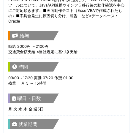
ツールについて、Java/API連携やインフラ移行後の動作確認を中心
にご対応頂きます。■画面動作テスト（ExcelVBAで作成されたも
の）■不具合発生に原因切り分け、報告 など※データベース：
Oracle
給与
時給 2000円 ～2100円
交通費全額支給 ※当社規定に基づき支給
時間
09:00～17:20 実働 07:20 休憩 01:00
残業 月 5 ～ 15時間
曜日・日数
月 火 水 木 金 週5日
就業期間