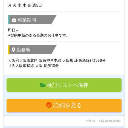
月 火 水 木 金 週5日
就業期間
即日～
※契約更新のある長期のお仕事です。
勤務地
大阪府大阪市北区 阪急神戸本線 大阪梅田(阪急線) 徒歩6分
ＪＲ大阪環状線 大阪 徒歩10分
検討リストへ保存
詳細を見る
仕事No
T-ES26-0560109