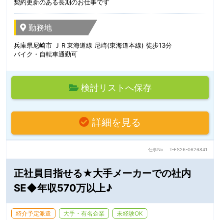
契約更新のある長期のお仕事です
勤務地
兵庫県尼崎市 ＪＲ東海道線 尼崎(東海道本線) 徒歩13分
バイク・自転車通勤可
検討リストへ保存
詳細を見る
仕事No
T-ES26-0626841
正社員目指せる★大手メーカーでの社内
SE◆年収570万以上♪
紹介予定派遣
大手・有名企業
未経験OK