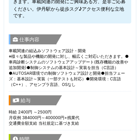
きます。車載関連の開発にご興味ある方、是非ご応募
ください。伊丹駅から徒歩スグ♪アクセス便利な立地
です。
仕事内容
車載関連の組込みソフトウェア設計・開発
※様々な製品や機能の開発に対し、幅広くご対応いただきます。●
車両診断システムのソフトウェアアップデート(既存機能の改善や
追加開発)●制御システムの基本設計～実装を担当（C言語）
●AUTOSAR環境での制御ソフトウェア設計と開発●担当フェー
ズ：基本設計～実装（一部テストも対応）●開発環境：C言語
（C++）、アセンブラ言語、OSなし
給与
時給 2400円 ～2500円
月収例 384000円～400000円+残業代
交通費全額支給 当社規定に基づき支給
時間