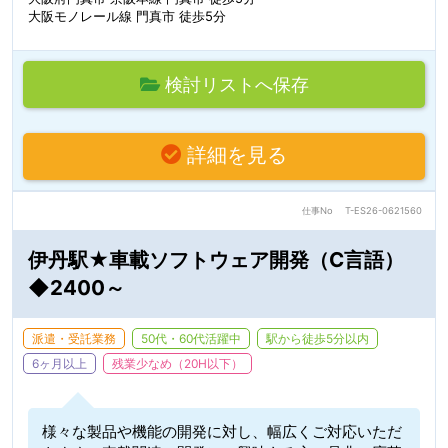
大阪モノレール線 門真市 徒歩5分
検討リストへ保存
詳細を見る
仕事No
T-ES26-0621560
伊丹駅★車載ソフトウェア開発（C言語）
◆2400～
派遣・受託業務
50代・60代活躍中
駅から徒歩5分以内
6ヶ月以上
残業少なめ（20H以下）
様々な製品や機能の開発に対し、幅広くご対応いただ