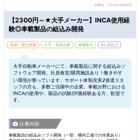
仕事No
T-ES26-0635931
【2300円～★大手メーカー】INCA使用経
験◎車載製品の組込み開発
派遣・受託業務
大手・有名企業
車通勤可
6ヶ月以上
大手自動車メーカーにて、車載製品に関する組込みソ
フトウェア開発。社員食堂/購買施設あり！働きやす
い環境が整っています。サポート体制充実♪派遣スタ
ッフの方も、多数ご活躍中の企業。車載分野における
INCAの使用や、製品の試験/評価経験ある方、歓迎で
す。
仕事内容
車載製品の組込みソフト開発（一部、構内工場での作業あり）