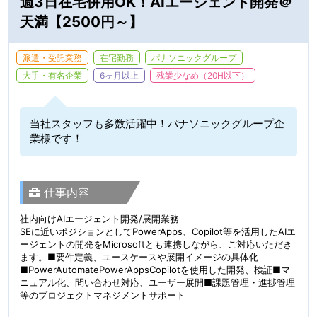
週3日在宅併用OK！AIエージェント開発＠
天満【2500円～】
派遣・受託業務
在宅勤務
パナソニックグループ
大手・有名企業
6ヶ月以上
残業少なめ（20H以下）
当社スタッフも多数活躍中！パナソニックグループ企
業様です！
仕事内容
社内向けAIエージェント開発/展開業務
SEに近いポジションとしてPowerApps、Copilot等を活用したAIエ
ージェントの開発をMicrosoftとも連携しながら、ご対応いただき
ます。■要件定義、ユースケースや展開イメージの具体化
■PowerAutomatePowerAppsCopilotを使用した開発、検証■マ
ニュアル化、問い合わせ対応、ユーザー展開■課題管理・進捗管理
等のプロジェクトマネジメントサポート