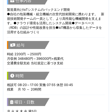
仕事内容
製造業向けIoTシステムのバックエンド開発
●自社の包装機械・組立機械の次世代技術開発に携わります。 新
規技術開発チームの一員として、より高性能な機械開発を支えま
す。●クラウド環境を活用したシステム開発●データベース
（RDB）の設計や性能改善を担当●IoT機器から収集したデータを
活用する仕組みづくり
給与
時給 2200円 ～2500円
月収例 348480円～396000円+残業代
交通費全額支給 当社規定に基づき支給
時間
相談可 08:20～17:00 実働 07:55 休憩 00:45
残業 月 10 ～ 20時間
曜日・日数
月 火 水 木 金 週5日