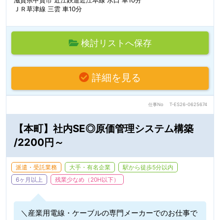
滋賀県甲賀市 近江鉄道近江本線 水口 車10分
ＪＲ草津線 三雲 車10分
検討リストへ保存
詳細を見る
仕事No
T-ES26-0625674
【本町】社内SE◎原価管理システム構築
/2200円～
派遣・受託業務
大手・有名企業
駅から徒歩5分以内
6ヶ月以上
残業少なめ（20H以下）
＼産業用電線・ケーブルの専門メーカーでのお仕事で