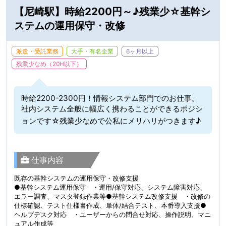
【尼崎駅】時給2200円～♪残業少☆基幹シ
ステムの運用保守・改修
派遣・受託業務
大手・有名企業
6ヶ月以上
残業少なめ（20H以下）
時給2200-2300円！情報システム部門でのお仕事。
社内システム全般に幅広く携わることができるポジシ
ョンです☆残業少なめで公私にメリハリがつきます♪
仕事内容
既存の基幹システムの運用保守・改修支援
●基幹システム運用保守 ・運用/保守対応、システム障害対応、
エラー調査、マスタ登録作業等●基幹システム改修支援 ・改修の
仕様確認、テスト仕様書作成、単体/結合テスト、本番導入支援●
ヘルプデスク対応 ・ユーザーからの問合せ対応、操作説明、マニ
ュアル作成等