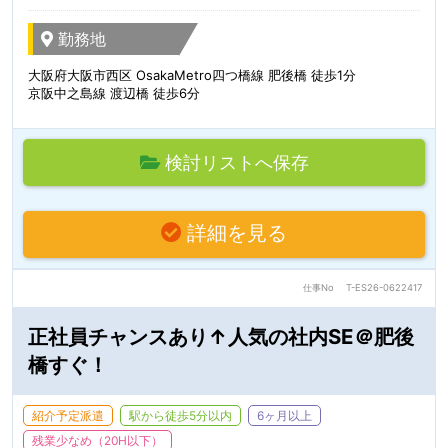
勤務地
大阪府大阪市西区 OsakaMetro四つ橋線 肥後橋 徒歩1分
京阪中之島線 渡辺橋 徒歩6分
検討リストへ保存
詳細を見る
仕事No
T-ES26-0622417
正社員チャンスあり↑人気の社内SE＠肥後
橋すぐ！
紹介予定派遣
駅から徒歩5分以内
6ヶ月以上
残業少なめ（20H以下）