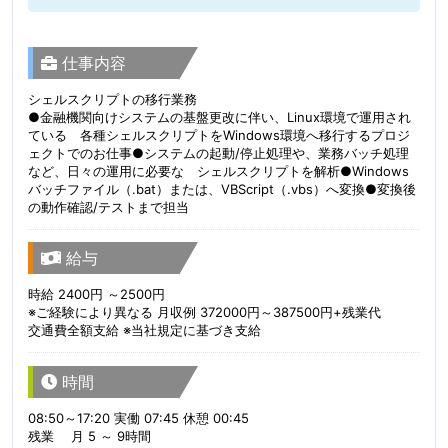
仕事内容
シェルスクリプトの移行業務
●金融機関向けシステムの基盤更改に伴い、Linux環境で運用され
ている 各種シェルスクリプトをWindows環境へ移行するプロジ
ェクトでのお仕事●システムの起動/停止処理や、業務バッチ処理
など、日々の運用に必要な シェルスクリプトを解析●Windows
バッチファイル（.bat）または、VBScript（.vbs）へ変換●変換後
の動作確認/テストまで担当
給与
時給 2400円 ～2500円
※ご経験により異なる 月収例 372000円～387500円+残業代
交通費全額支給 ※当社規定に基づき支給
時間
08:50～17:20 実働 07:45 休憩 00:45
残業 月 5 ～ 9時間