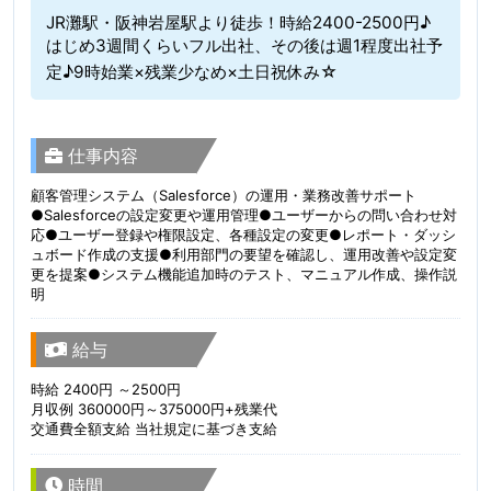
JR灘駅・阪神岩屋駅より徒歩！時給2400-2500円♪
はじめ3週間くらいフル出社、その後は週1程度出社予
定♪9時始業×残業少なめ×土日祝休み☆
仕事内容
顧客管理システム（Salesforce）の運用・業務改善サポート
●Salesforceの設定変更や運用管理●ユーザーからの問い合わせ対
応●ユーザー登録や権限設定、各種設定の変更●レポート・ダッシ
ュボード作成の支援●利用部門の要望を確認し、運用改善や設定変
更を提案●システム機能追加時のテスト、マニュアル作成、操作説
明
給与
時給 2400円 ～2500円
月収例 360000円～375000円+残業代
交通費全額支給 当社規定に基づき支給
時間