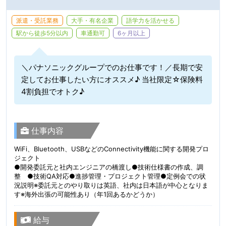
派遣・受託業務
大手・有名企業
語学力を活かせる
駅から徒歩5分以内
車通勤可
6ヶ月以上
＼パナソニックグループでのお仕事です！／長期で安
定してお仕事したい方にオススメ♪ 当社限定☆保険料
4割負担でオトク♪
仕事内容
WiFi、Bluetooth、USBなどのConnectivity機能に関する開発プロ
ジェクト
●開発委託元と社内エンジニアの橋渡し●技術仕様書の作成、調
整 ●技術QA対応●進捗管理・プロジェクト管理●定例会での状
況説明※委託元とのやり取りは英語、社内は日本語が中心となりま
す※海外出張の可能性あり（年1回あるかどうか）
給与