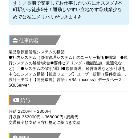
す！／長期で安定してお仕事したい方にオススメ♪本
町駅から徒歩5分！通勤しやすい立地です◎残業少な
めで公私にメリハリがつきます♪
仕事内容
製品別原価管理システムの構築
●社内システム（原価管理システム）のユーザー折衝●構築 ●現
行システムの解析/統合●要件ヒアリング（機能追加、最適化な
ど） ●システムの保守/運用●原価管理、経営管理など会計系を
中心にシステム構築【担当フェーズ】ユーザー折衝（要件定義）、
設計～テスト【開発環境】言語：VBA（access）データベース：
SQLServer
給与
時給 2200円 ～2300円
月収例 352000円～368000円+残業代
交通費全額支給 ※当社規定に基づき支給