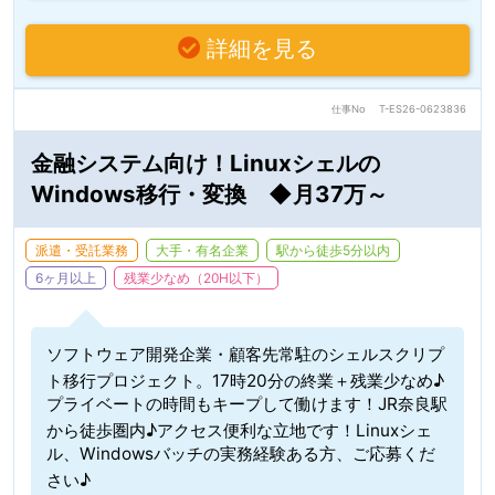
詳細を見る
仕事No
T-ES26-0623836
金融システム向け！Linuxシェルの
Windows移行・変換 ◆月37万～
派遣・受託業務
大手・有名企業
駅から徒歩5分以内
6ヶ月以上
残業少なめ（20H以下）
ソフトウェア開発企業・顧客先常駐のシェルスクリプ
ト移行プロジェクト。17時20分の終業＋残業少なめ♪
プライベートの時間もキープして働けます！JR奈良駅
から徒歩圏内♪アクセス便利な立地です！Linuxシェ
ル、Windowsバッチの実務経験ある方、ご応募くだ
さい♪