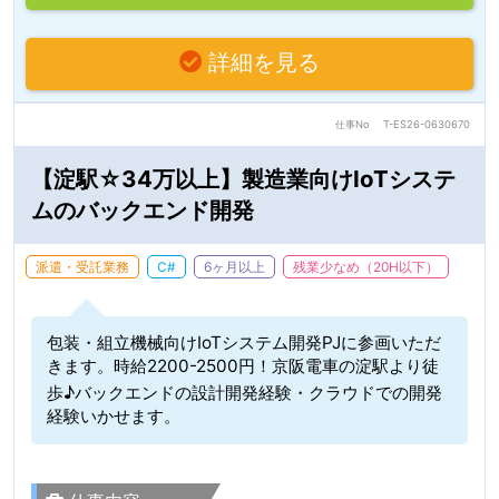
詳細を見る
仕事No
T-ES26-0630670
【淀駅☆34万以上】製造業向けIoTシステ
ムのバックエンド開発
派遣・受託業務
C#
6ヶ月以上
残業少なめ（20H以下）
包装・組立機械向けIoTシステム開発PJに参画いただ
きます。時給2200-2500円！京阪電車の淀駅より徒
歩♪バックエンドの設計開発経験・クラウドでの開発
経験いかせます。