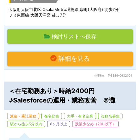
大阪府大阪市北区 OsakaMetro堺筋線 扇町(大阪府) 徒歩7分
ＪＲ東西線 大阪天満宮 徒歩7分
検討リストへ保存
詳細を見る
仕事No
T-ES26-0632001
＜在宅勤務あり＞時給2400円
♪Salesforceの運用・業務改善 ＠灘
派遣・受託業務
在宅勤務
大手・有名企業
複数名募集
駅から徒歩5分以内
6ヶ月以上
残業少なめ（20H以下）