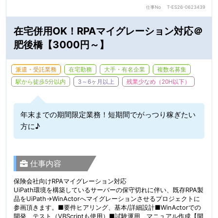
仕事No
T-ES26-0623439
在宅併用OK！RPAマイグレーション対応＠
肥後橋【3000円～】
派遣・受託業務
在宅勤務
大手・有名企業
複数名募集
駅から徒歩5分以内
3～6ヶ月以上
残業少なめ（20H以下）
年末までの期間限定業務！短期間でがっつり稼ぎたい
方に♪
仕事内容
保険会社向けRPAマイグレーション対応
UiPath環境を構築しているサーバーの保守切れに伴い、既存RPA製
品をUiPath→WinActorへマイグレーションさせるプロジェクトに
参画頂きます。■要件ヒアリング、基本/詳細設計■WinActorでの
開発、テスト（VBScriptも使用）■試験運用、マニュアル作成【開