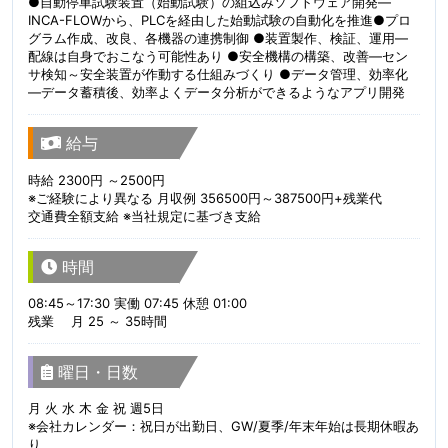
●自動停車試験装置（始動試験）の組込みソフトウェア開発—
INCA-FLOWから、PLCを経由した始動試験の自動化を推進●プロ
グラム作成、改良、各機器の連携制御 ●装置製作、検証、運用—
配線は自身でおこなう可能性あり ●安全機構の構築、改善—セン
サ検知～安全装置が作動する仕組みづくり ●データ管理、効率化
—データ蓄積後、効率よくデータ分析ができるようなアプリ開発
給与
時給 2300円 ～2500円
※ご経験により異なる 月収例 356500円～387500円+残業代
交通費全額支給 ※当社規定に基づき支給
時間
08:45～17:30 実働 07:45 休憩 01:00
残業 月 25 ～ 35時間
曜日・日数
月 火 水 木 金 祝 週5日
※会社カレンダー：祝日が出勤日、GW/夏季/年末年始は長期休暇あ
り