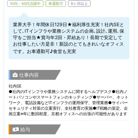
50代・60代活躍中
車通勤可
6ヶ月以上
業界大手！年間休日129日★福利厚生充実！社内SEと
して､ITインフラや業務システムの企画､設計､運用､保
守をご担当★賞与年2回・昇給あり！長期で安定して
お仕事したい方是非！新設のとてもきれいなオフィス
です。お車通勤可♪食堂も充実
仕事内容
社内SE
●社内のITインフラや業務システムに関するヘルプデスク●社内ノ
ートパソコンやスマートフォンのキッティング●サーバー、ネット
ワーク、電話設備などITインフラの運用保守、管理業務●サイバー
セキュリティ対策の立案実行、全社教育の実施●IT戦略の策定、企
画立案※年に数回程度、京都オフィスへの出張の可能性があります
給与