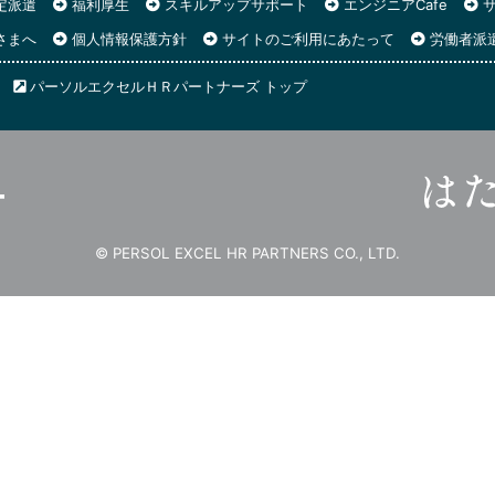
定派遣
福利厚生
スキルアップサポート
エンジニアCafe
サ
さまへ
個人情報保護方針
サイトのご利用にあたって
労働者派
パーソルエクセルＨＲパートナーズ トップ
© PERSOL EXCEL HR PARTNERS CO., LTD.