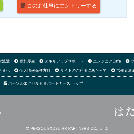
このお仕事に
エントリーする
定派遣
福利厚生
スキルアップサポート
エンジニアCafe
サ
さまへ
個人情報保護方針
サイトのご利用にあたって
労働者派
パーソルエクセルＨＲパートナーズ トップ
© PERSOL EXCEL HR PARTNERS CO., LTD.