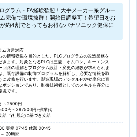
プログラム・FA経験歓迎！大手メーカー系グルー
ム完備で環境抜群！開始日調整可！希望日をお
が約4割でとってもお得なパナソニック健保に
グラム改造対応
らの情報収集を目的とした、PLCプログラムの改造業務を
だきます。対象となるPLCは三菱、オムロン、キーエンス
ー回路の理解とプログラム設計・変更の経験が求められま
は、既存設備の制御プログラムを解析し、必要な情報を取
うに改修を行います。製造現場のデジタル化や効率化に直
なポジションであり、制御技術者としてのスキルを存分に
環境です。
円 ～2500円
500円～387500円+残業代
支給 当社規定に基づき支給
00 実働 07:45 休憩 00:45
～ 20時間