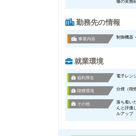
修の実務
勤務先の情報
制御機器
事業内容
就業環境
電子レン
福利厚生
分煙（喫
喫煙環境
落ち着い
その他
んと評価
ルアップ