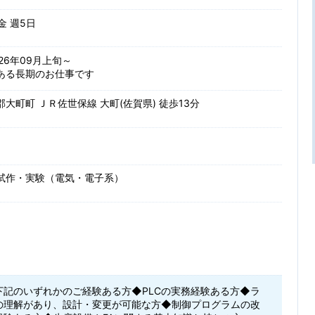
 金 週5日
26年09月上旬～
ある長期のお仕事です
大町町 ＪＲ佐世保線 大町(佐賀県) 徒歩13分
試作・実験（電気・電子系）
下記のいずれかのご経験ある方◆PLCの実務経験ある方◆ラ
の理解があり、設計・変更が可能な方◆制御プログラムの改