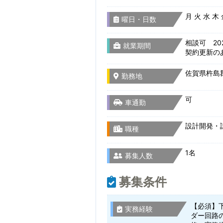
月 火 水 木
曜日・日数
相談可 20
就業期間
契約更新の
佐賀県杵島郡
勤務地
可
車通勤
設計開発・
職種
1名
募集人数
募集条件
【必須】
実務経験
ダー回路