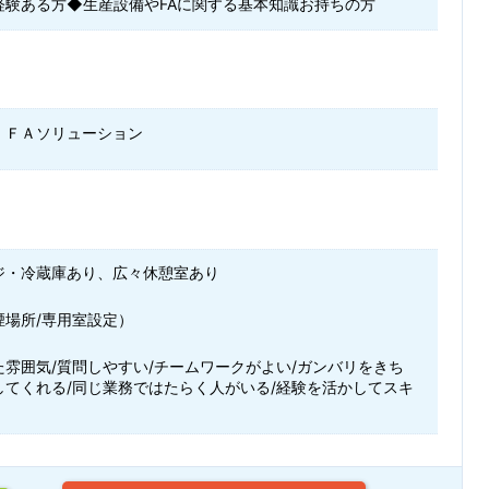
経験ある方◆生産設備やFAに関する基本知識お持ちの方
・ＦＡソリューション
ジ・冷蔵庫あり、広々休憩室あり
煙場所/専用室設定）
た雰囲気/質問しやすい/チームワークがよい/ガンバリをきち
してくれる/同じ業務ではたらく人がいる/経験を活かしてスキ