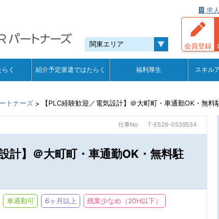
求人
会員登録
たらく
紹介予定派遣ではたらく
福利厚生
スキル
ートナーズ
【PLC経験歓迎／電気設計】＠大町町・車通勤OK・無料
>
仕事No
T-ES26-0539534
気設計】＠大町町・車通勤OK・無料駐
車通勤可
6ヶ月以上
残業少なめ（20H以下）