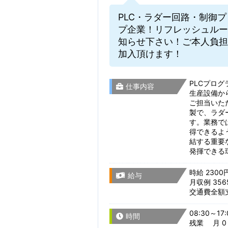
PLC・ラダー回路・制御
プ企業！リフレッシュルー
知らせ下さい！ご本人負担
加入頂けます！
PLCプロ
仕事内容
生産設備か
ご担当いた
製で、ラダ
す。業務で
得できるよ
結する重要
発揮できる
時給 2300
給与
月収例 356
交通費全額
08:30～17:
時間
残業 月 0 