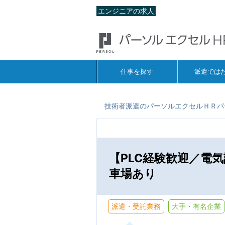
エンジニアの求人
仕事を探す
派遣では
技術者派遣のパーソルエクセルＨＲパ
【PLC経験歓迎／電
車場あり
派遣・受託業務
大手・有名企業