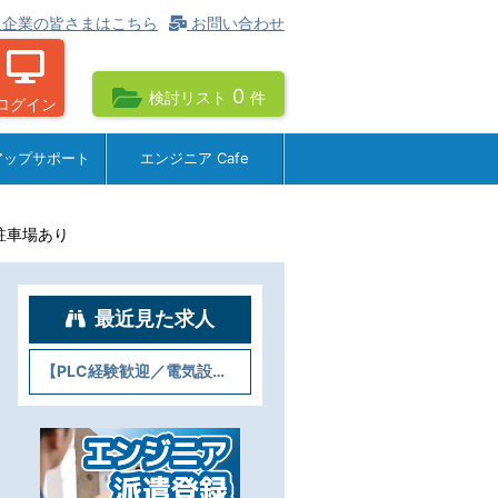
企業の皆さまはこちら
お問い合わせ
0
検討リスト
件
ログイン
アップサポート
エンジニア Cafe
駐車場あり
最近見た求人
【PLC経験歓迎／電気設計】＠大町町・車通勤OK・無料駐車場あり