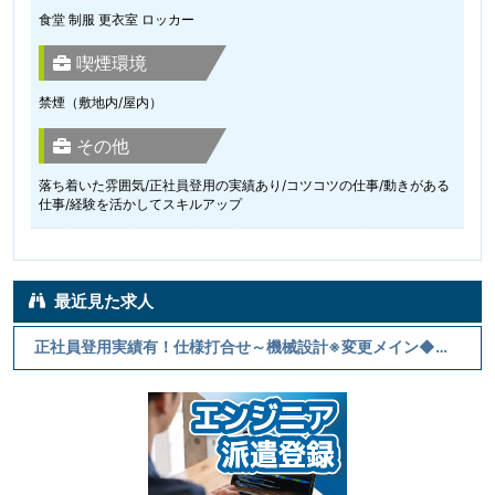
食堂 制服 更衣室 ロッカー
喫煙環境
禁煙（敷地内/屋内）
その他
落ち着いた雰囲気/正社員登用の実績あり/コツコツの仕事/動きがある
仕事/経験を活かしてスキルアップ
最近見た求人
正社員登用実績有！仕様打合せ～機械設計※変更メイン◆月33万～