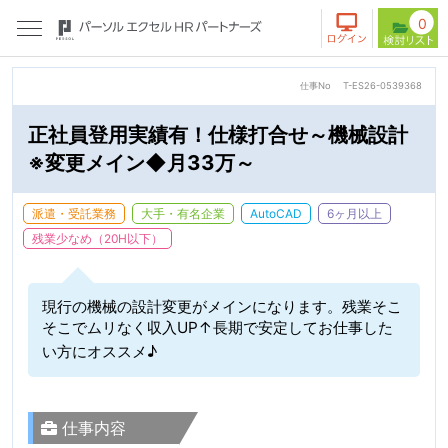
0
仕事No
T-ES26-0539368
正社員登用実績有！仕様打合せ～機械設計
※変更メイン◆月33万～
派遣・受託業務
大手・有名企業
AutoCAD
6ヶ月以上
残業少なめ（20H以下）
現行の機械の設計変更がメインになります。残業そこ
そこでムリなく収入UP↑長期で安定してお仕事した
い方にオススメ♪
仕事内容