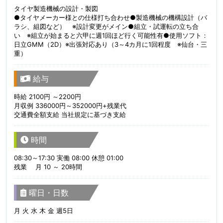
タイヤ製造機械の設計・製図
●タイヤメーカー様との仕様打ち合わせ●製造機械の機構設計（バ
ラシ、組図など） ※設計変更がメイン●組立・試運転の立ち合
い ※組立が始まると六甲に週1回ほど行く可能性有●使用ソフト：
日立GMM（2D）※出張対応あり（3～4カ月に1回程度 ※仙台・三
重）
給与
時給 2100円 ～2200円
月収例 336000円～352000円+残業代
交通費全額支給 当社規定に基づき支給
時間
08:30～17:30 実働 08:00 休憩 01:00
残業 月 10 ～ 20時間
曜日・日数
月 火 水 木 金 週5日