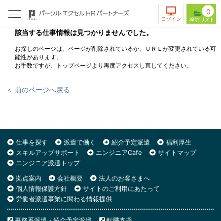
0
該当する仕事情報は見つかりませんでした。
お探しのページは、ページが削除されているか、ＵＲＬが変更されている可
能性があります。
お手数ですが、トップページより再度アクセスし直してください。
＜ 前のページへ戻る
仕事を探す
派遣で働く
紹介予定派遣
福利厚生
スキルアップサポート
エンジニアCafe
サイトマップ
エンジニア派遣トップ
拠点案内
会社概要
法人のお客さまへ
個人情報保護方針
サイトのご利用にあたって
労働者派遣事業に関わる情報提供
事務系派遣・紹介予定派遣
転職支援