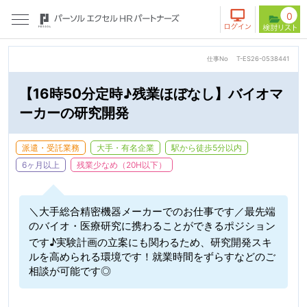
0
仕事No
T-ES26-0538441
【16時50分定時♪残業ほぼなし】バイオマ
ーカーの研究開発
派遣・受託業務
大手・有名企業
駅から徒歩5分以内
6ヶ月以上
残業少なめ（20H以下）
＼大手総合精密機器メーカーでのお仕事です／最先端
のバイオ・医療研究に携わることができるポジション
です♪実験計画の立案にも関わるため、研究開発スキ
ルを高められる環境です！就業時間をずらすなどのご
相談が可能です◎