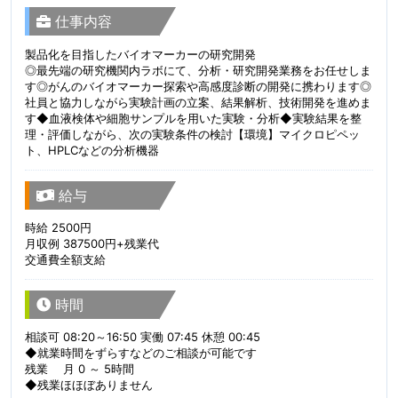
仕事内容
製品化を目指したバイオマーカーの研究開発
◎最先端の研究機関内ラボにて、分析・研究開発業務をお任せしま
す◎がんのバイオマーカー探索や高感度診断の開発に携わります◎
社員と協力しながら実験計画の立案、結果解析、技術開発を進めま
す◆血液検体や細胞サンプルを用いた実験・分析◆実験結果を整
理・評価しながら、次の実験条件の検討【環境】マイクロピペッ
ト、HPLCなどの分析機器
給与
時給 2500円
月収例 387500円+残業代
交通費全額支給
時間
相談可 08:20～16:50 実働 07:45 休憩 00:45
◆就業時間をずらすなどのご相談が可能です
残業 月 0 ～ 5時間
◆残業ほほぼありません