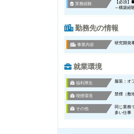
【必須】■
実務経験
～構築経
勤務先の情報
研究開発
事業内容
就業環境
服装：オ
福利厚生
禁煙（敷
喫煙環境
同じ業務
その他
多い仕事