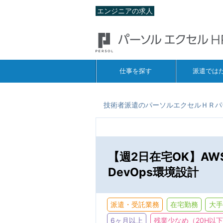
エンジニアの求人
仕事を探す
派遣では
技術者派遣のパーソルエクセルＨＲパ
【週2日在宅OK】AWS
DevOps環境設計
派遣・受託業務
在宅勤務
大手
6ヶ月以上
残業少なめ（20H以