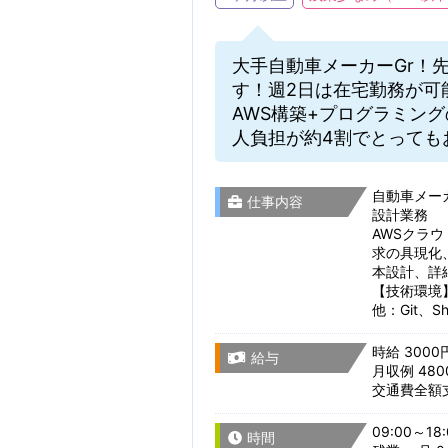
大手自動車メーカーGr！
す！週2日は在宅勤務が可
AWS構築+プログラミング
人負担が約4割でとっても
自動車メーカ
仕事内容
設計業務
AWSクラ
求の具現化
本設計、詳細
【技術環境
他：Git、She
時給 3000
給与
月収例 48
交通費全額
09:00～18:
時間