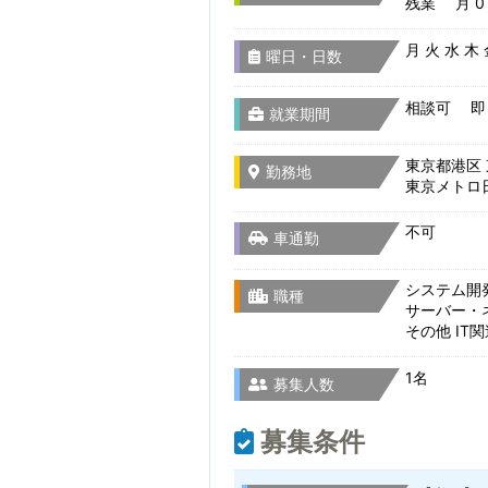
残業 月 0 
月 火 水 木
曜日・日数
相談可 即
就業期間
東京都港区 
勤務地
東京メトロ
不可
車通勤
システム開
職種
サーバー・
その他 IT
1名
募集人数
募集条件