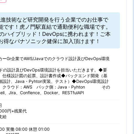
先進技術など研究開発を行う企業でのお仕事で
能です！虎ノ門駅直結で通勤便利な職場です。
のハイブリッド！DevOpsに携われます！ご本
お得なパナソニック健保に加入頂けます！
ーGr企業でAWS/Javaでのクラウド設計及びDevOps環境
ウドの設計及びDevOps環境設計を担当いただきます。◆要
、仕様設計図の起票、設計書作成◆バックエンド開発（基
設計、Java・Pyhton実装、テスト）◆DevOps環境設計
】クラウド：AWS バック側：Java・Pyhton その
ll、Jira、Conflence、Docker、RESTfulAPI
円
0000円+残業代
支給
00 実働 08:00 休憩 01:00