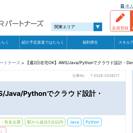
求人
会員登録
たらく
紹介予定派遣ではたらく
福利厚生
スキル
ートナーズ
【週2日在宅OK】AWS/Java/Pythonでクラウド設計・D
>
仕事No
T-ES26-0538277
/Java/Pythonでクラウド設計・
・有名企業
駅から徒歩5分以内
Java
Python
下）