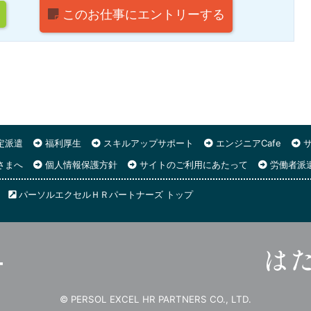
このお仕事に
エントリーする
定派遣
福利厚生
スキルアップサポート
エンジニアCafe
サ
さまへ
個人情報保護方針
サイトのご利用にあたって
労働者派
パーソルエクセルＨＲパートナーズ トップ
© PERSOL EXCEL HR PARTNERS CO., LTD.