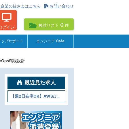
企業の皆さまはこちら
お問い合わせ
0
検討リスト
件
ログイン
アップサポート
エンジニア Cafe
evOps環境設計
最近見た求人
【週2日在宅OK】AWS/Java/Pythonでクラウド設計・DevOps環境設計