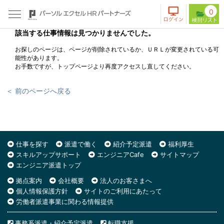
0
該当する仕事情報は見つかりませんでした。
お探しのページは、ページが削除されているか、ＵＲＬが変更されている可
能性があります。
お手数ですが、トップページより再度アクセスし直してください。
＜ 前のページへ戻る
仕事を探す
派遣で働く
紹介予定派遣
福利厚生
スキルアップサポート
エンジニアCafe
サイトマップ
エンジニア派遣トップ
拠点案内
会社概要
法人のお客さまへ
個人情報保護方針
サイトのご利用にあたって
労働者派遣事業に関わる情報提供
事務系派遣・紹介予定派遣
転職支援