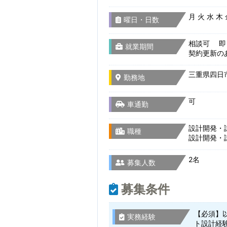
月 火 水 木
曜日・日数
相談可 即
就業期間
契約更新の
三重県四日市
勤務地
可
車通勤
設計開発・
職種
設計開発・
2名
募集人数
募集条件
【必須】
実務経験
ト設計経