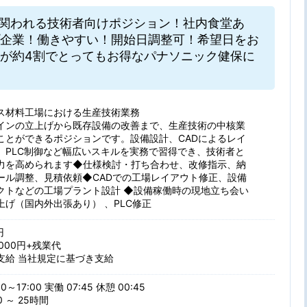
で関われる技術者向けポジション！社内食堂あ
企業！働きやすい！開始日調整可！希望日をお
が約4割でとってもお得なパナソニック健保に
ス材料工場における生産技術業務
インの立上げから既存設備の改善まで、生産技術の中核業
ことができるポジションです。設備設計、CADによるレイ
、PLC制御など幅広いスキルを実務で習得でき、技術者と
力を高められます◆仕様検討・打ち合わせ、改修指示、納
ール調整、見積依頼◆CADでの工場レイアウト修正、設備
クトなどの工場プラント設計 ◆設備稼働時の現地立ち会い
上げ（国内外出張あり） 、PLC修正
円
5000円+残業代
支給 当社規定に基づき支給
0～17:00 実働 07:45 休憩 00:45
 ～ 25時間