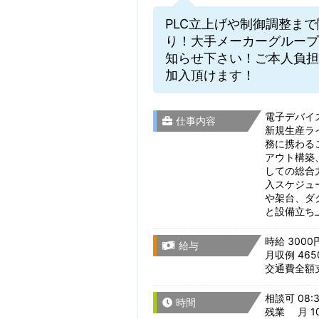
PLC立上げや制御調整ま
り！大手メーカーグループ
知らせ下さい！ご本人負担
加入頂けます！
電子デバイ
仕事内容
新規生産ラ
務に携わる
アウト構築
しての総合
入スケジュ
や架台、ダ
と設備立ち
時給 3000
給与
月収例 46
交通費全額
相談可 08:3
時間
残業 月 10