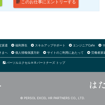
このお仕事に
エントリーする
定派遣
福利厚生
スキルアップサポート
エンジニアCafe
サ
さまへ
個人情報保護方針
サイトのご利用にあたって
労働者派
パーソルエクセルＨＲパートナーズ トップ
© PERSOL EXCEL HR PARTNERS CO., LTD.