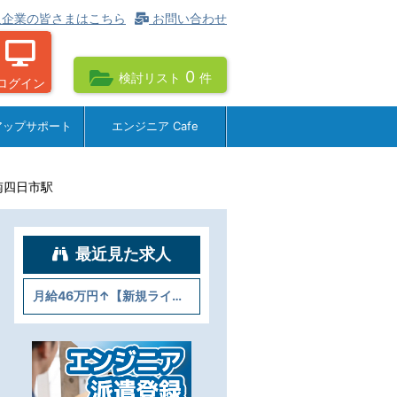
企業の皆さまはこちら
お問い合わせ
0
検討リスト
件
ログイン
アップサポート
エンジニア Cafe
南四日市駅
最近見た求人
月給46万円↑【新規ラインの構築～既存設備の改善】＠南四日市駅