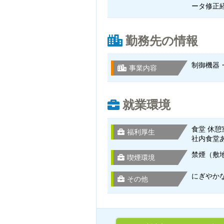
ータ修正
勤務先の情報
制御機器
事業内容
就業環境
食堂 休憩
福利厚生
社内食堂
禁煙（敷
喫煙環境
にぎやか
その他