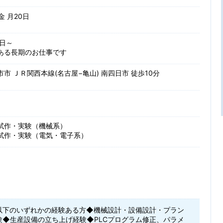
 金 月20日
日～
ある長期のお仕事です
市 ＪＲ関西本線(名古屋−亀山) 南四日市 徒歩10分
試作・実験（機械系）
試作・実験（電気・電子系）
以下のいずれかの経験ある方◆機械設計・設備設計・プラン
験◆生産設備の立ち上げ経験◆PLCプログラム修正、パラメ