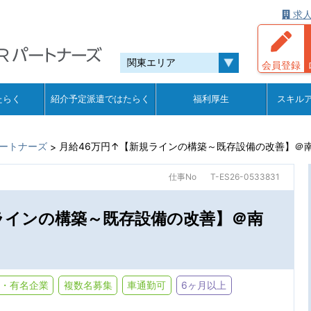
求人
会員登録
たらく
紹介予定派遣ではたらく
福利厚生
スキル
ートナーズ
月給46万円↑【新規ラインの構築～既存設備の改善】＠
>
仕事No
T-ES26-0533831
ラインの構築～既存設備の改善】＠南
・有名企業
複数名募集
車通勤可
6ヶ月以上