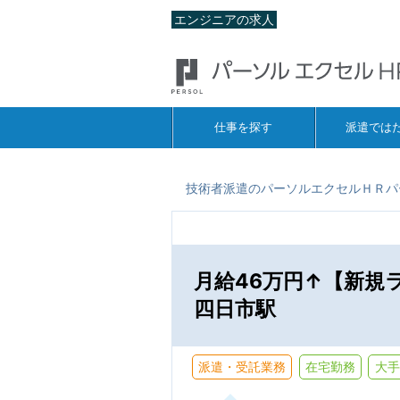
エンジニアの求人
仕事を探す
派遣では
技術者派遣のパーソルエクセルＨＲパ
月給46万円↑【新規
四日市駅
派遣・受託業務
在宅勤務
大手