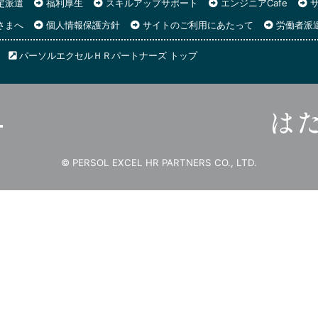
定派遣
福利厚生
スキルアップサポート
エンジニアCafe
サ
さまへ
個人情報保護方針
サイトのご利用にあたって
労働者派
パーソルエクセルＨＲパートナーズ トップ
© PERSOL EXCEL HR PARTNERS CO., LTD.