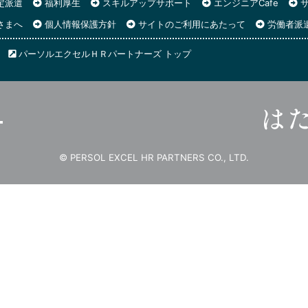
定派遣
福利厚生
スキルアップサポート
エンジニアCafe
サ
さまへ
個人情報保護方針
サイトのご利用にあたって
労働者派
パーソルエクセルＨＲパートナーズ トップ
© PERSOL EXCEL HR PARTNERS CO., LTD.