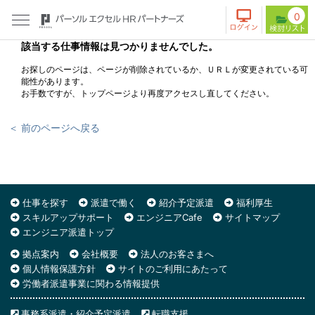
0
該当する仕事情報は見つかりませんでした。
お探しのページは、ページが削除されているか、ＵＲＬが変更されている可
能性があります。
お手数ですが、トップページより再度アクセスし直してください。
＜ 前のページへ戻る
仕事を探す
派遣で働く
紹介予定派遣
福利厚生
スキルアップサポート
エンジニアCafe
サイトマップ
エンジニア派遣トップ
拠点案内
会社概要
法人のお客さまへ
個人情報保護方針
サイトのご利用にあたって
労働者派遣事業に関わる情報提供
事務系派遣・紹介予定派遣
転職支援