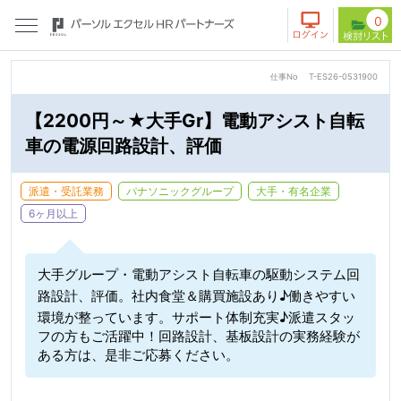
0
仕事No
T-ES26-0531900
【2200円～★大手Gr】電動アシスト自転
車の電源回路設計、評価
派遣・受託業務
パナソニックグループ
大手・有名企業
6ヶ月以上
大手グループ・電動アシスト自転車の駆動システム回
路設計、評価。社内食堂＆購買施設あり♪働きやすい
環境が整っています。サポート体制充実♪派遣スタッ
フの方もご活躍中！回路設計、基板設計の実務経験が
ある方は、是非ご応募ください。