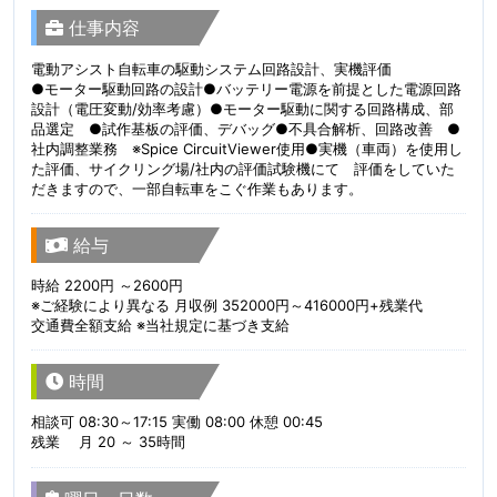
仕事内容
電動アシスト自転車の駆動システム回路設計、実機評価
●モーター駆動回路の設計●バッテリー電源を前提とした電源回路
設計（電圧変動/効率考慮）●モーター駆動に関する回路構成、部
品選定 ●試作基板の評価、デバッグ●不具合解析、回路改善 ●
社内調整業務 ※Spice CircuitViewer使用●実機（車両）を使用し
た評価、サイクリング場/社内の評価試験機にて 評価をしていた
だきますので、一部自転車をこぐ作業もあります。
給与
時給 2200円 ～2600円
※ご経験により異なる 月収例 352000円～416000円+残業代
交通費全額支給 ※当社規定に基づき支給
時間
相談可 08:30～17:15 実働 08:00 休憩 00:45
残業 月 20 ～ 35時間