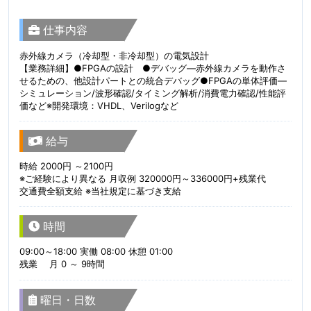
仕事内容
赤外線カメラ（冷却型・非冷却型）の電気設計
【業務詳細】●FPGAの設計 ●デバッグ—赤外線カメラを動作さ
せるための、他設計パートとの統合デバッグ●FPGAの単体評価—
シミュレーション/波形確認/タイミング解析/消費電力確認/性能評
価など※開発環境：VHDL、Verilogなど
給与
時給 2000円 ～2100円
※ご経験により異なる 月収例 320000円～336000円+残業代
交通費全額支給 ※当社規定に基づき支給
時間
09:00～18:00 実働 08:00 休憩 01:00
残業 月 0 ～ 9時間
曜日・日数