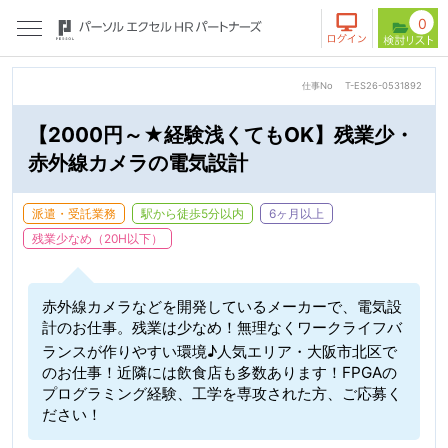
0
仕事No
T-ES26-0531892
【2000円～★経験浅くてもOK】残業少・
赤外線カメラの電気設計
派遣・受託業務
駅から徒歩5分以内
6ヶ月以上
残業少なめ（20H以下）
赤外線カメラなどを開発しているメーカーで、電気設
計のお仕事。残業は少なめ！無理なくワークライフバ
ランスが作りやすい環境♪人気エリア・大阪市北区で
のお仕事！近隣には飲食店も多数あります！FPGAの
プログラミング経験、工学を専攻された方、ご応募く
ださい！