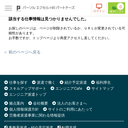
0
該当する仕事情報は見つかりませんでした。
お探しのページは、ページが削除されているか、ＵＲＬが変更されている可
能性があります。
お手数ですが、トップページより再度アクセスし直してください。
＜ 前のページへ戻る
仕事を探す
派遣で働く
紹介予定派遣
福利厚生
スキルアップサポート
エンジニアCafe
サイトマップ
エンジニア派遣トップ
拠点案内
会社概要
法人のお客さまへ
個人情報保護方針
サイトのご利用にあたって
労働者派遣事業に関わる情報提供
事務系派遣・紹介予定派遣
転職支援