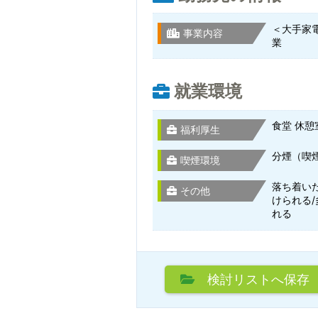
＜大手家
事業内容
業
就業環境
食堂 休憩
福利厚生
分煙（喫
喫煙環境
落ち着い
その他
けられる
れる
検討リスト
へ保存