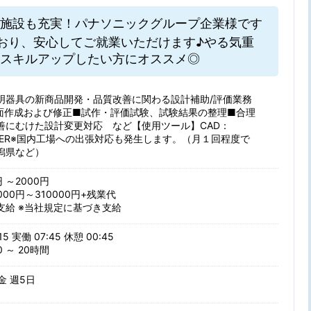
施設も充実！パナソニックグループ企業様です
おり、安心してご就業いただけます♪やる気重
スキルアップしたい方にオススメ◎
明器具の新商品開発・品質改善に関わる設計補助/評価業務
D図面作成および修正■試作・評価試験、試験結果の整理■合理
善にむけた設計変更対応 など【使用ツール】CAD：
INEER※国内工場への出張対応も発生します。（月１回程度で
潟県など）
円 ～2000円
000円～310000円+残業代
支給 ※当社規定に基づき支給
15 実働 07:45 休憩 00:45
 ～ 20時間
 金 週5日