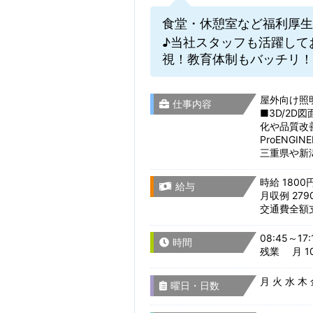
食堂・休憩室など福利厚生
♪当社スタッフも活躍して
視！教育体制もバッチリ！
屋外向け照
仕事内容
■3D/2
化や品質改
ProENG
三重県や新
時給 1800
給与
月収例 279
交通費全額
08:45～17:
時間
残業 月 10
月 火 水 木
曜日・日数