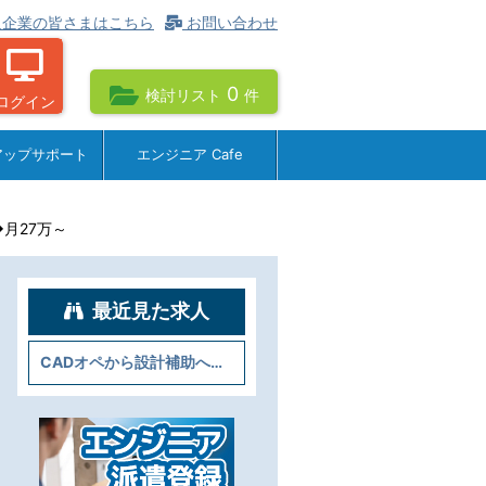
企業の皆さまはこちら
お問い合わせ
0
検討リスト
件
ログイン
アップサポート
エンジニア Cafe
月27万～
最近見た求人
CADオペから設計補助へ★照明器具の図面作成・評価 ◆月27万～