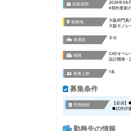
2026年0
就業期間
※契約更新
大阪府門真市
勤務地
大阪モノレー
不可
車通勤
CADオペレ
職種
設計開発・
1名
募集人数
募集条件
【必須】●
実務経験
●試作評
勤務先の情報