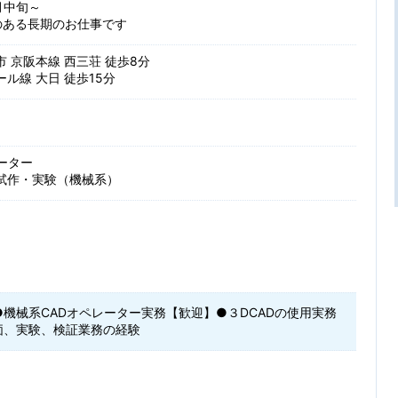
8月中旬～
のある長期のお仕事です
 京阪本線 西三荘 徒歩8分
ル線 大日 徒歩15分
ーター
試作・実験（機械系）
機械系CADオペレーター実務【歓迎】●３DCADの使用実務
価、実験、検証業務の経験