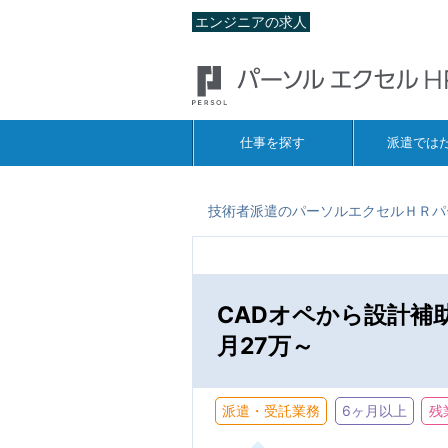
エンジニアの求人
仕事を探す
派遣では
技術者派遣のパーソルエクセルＨＲパ
CADオペから設計補
月27万～
派遣・受託業務
6ヶ月以上
残