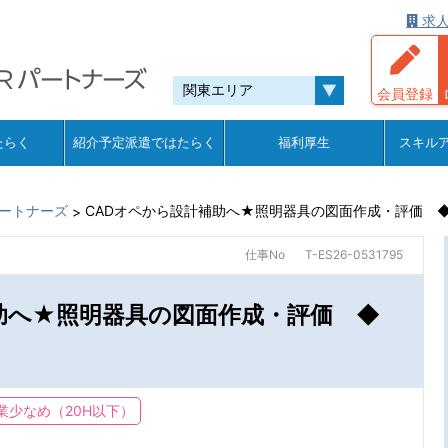
求人
会員登録
たらく
紹介予定派遣ではたらく
福利厚生
スキル
ートナーズ
CADオペから設計補助へ★照明器具の図面作成・評価 ◆
>
仕事No
T-ES26-0531795
助へ★照明器具の図面作成・評価 ◆
業少なめ（20H以下）