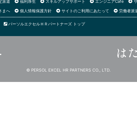
定派遣
福利厚生
スキルアップサポート
エンジニアCafe
サ
さまへ
個人情報保護方針
サイトのご利用にあたって
労働者派
パーソルエクセルＨＲパートナーズ トップ
© PERSOL EXCEL HR PARTNERS CO., LTD.