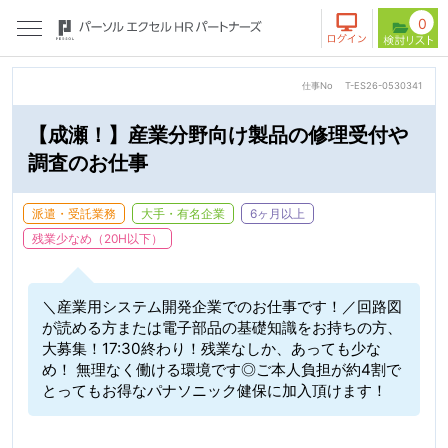
0
仕事No
T-ES26-0530341
【成瀬！】産業分野向け製品の修理受付や
調査のお仕事
派遣・受託業務
大手・有名企業
6ヶ月以上
残業少なめ（20H以下）
＼産業用システム開発企業でのお仕事です！／回路図
が読める方または電子部品の基礎知識をお持ちの方、
大募集！17:30終わり！残業なしか、あっても少な
め！ 無理なく働ける環境です◎ご本人負担が約4割で
とってもお得なパナソニック健保に加入頂けます！