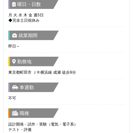
曜日・日数
月 火 水 木 金 週5日
◆完全土日祝休み
就業期間
即日～
勤務地
東京都町田市 ＪＲ横浜線 成瀬 徒歩9分
車通勤
不可
職種
設計開発・試作・実験（電気・電子系）
テスト・評価