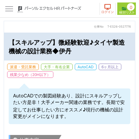
0
仕事No
T-ES26-0527776
【スキルアップ】微経験歓迎♪タイヤ製造
機械の設計業務◆伊丹
派遣・受託業務
大手・有名企業
AutoCAD
6ヶ月以上
残業少なめ（20H以下）
AutoCADでの製図経験あり、設計にスキルアップし
たい方是非！大手メーカー関連の業務です。長期で安
定してお仕事したい方にオススメ♪現行の機械の設計
変更がメインになります。