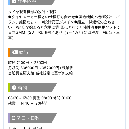
仕事内容
タイヤ製造機械の設計・製図
●タイヤメーカー様との仕様打ち合わせ●製造機械の機構設計（バ
ラシ、組図など） ※設計変更がメイン●組立・試運転の立ち合
い ※組立が始まると六甲に週1回ほど行く可能性有●使用ソフト：
日立GMM（2D）※出張対応あり（3～4カ月に1回程度 ※仙台・三
重）
給与
時給 2100円 ～2200円
月収例 336000円～352000円+残業代
交通費全額支給 当社規定に基づき支給
時間
08:30～17:30 実働 08:00 休憩 01:00
残業 月 10 ～ 20時間
曜日・日数
月 火 水 木 金 週5日