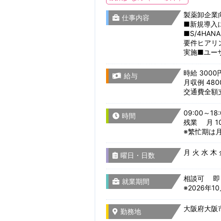
製薬卸企業向
仕事内容
■新規導入に
■S/4H
要件ヒアリ
実施■ユー
時給 3000
給与
月収例 480
交通費全額
09:00～18:
時間
残業 月 10
※繁忙期は
月 火 水 木
曜日・日数
相談可 即
就業期間
※2026年
大阪府大阪市
勤務地