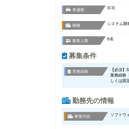
不可
車通勤
システム開
職種
6名
募集人数
募集条件
【必須】S
実務経験
業務経験
しくは固
勤務先の情報
ソフトウ
事業内容