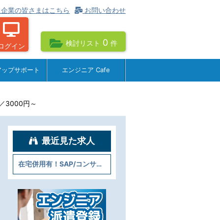
企業の皆さまはこちら
お問い合わせ
0
検討リスト
件
ログイン
アップサポート
エンジニア Cafe
／3000円～
最近見た求人
在宅併用有！SAP/コンサル経験重視！S/4HANA導入支援／3000円～