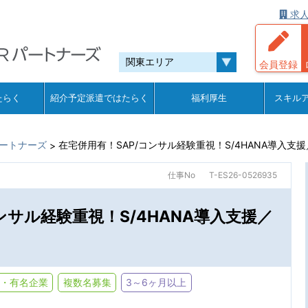
求人
会員登録
たらく
紹介予定派遣ではたらく
福利厚生
スキル
ートナーズ
在宅併用有！SAP/コンサル経験重視！S/4HANA導入支援
>
仕事No
T-ES26-0526935
ンサル経験重視！S/4HANA導入支援／
・有名企業
複数名募集
3～6ヶ月以上