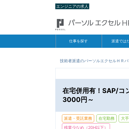
エンジニアの求人
仕事を探す
派遣では
技術者派遣のパーソルエクセルＨＲパ
在宅併用有！SAP/コ
3000円～
派遣・受託業務
在宅勤務
大手
残業少なめ（20H以下）