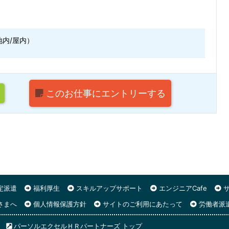
地内/屋内）
このお仕事に
エントリーする
定派遣
福利厚生
スキルアップサポート
エンジニアCafe
サ
さまへ
個人情報保護方針
サイトのご利用にあたって
労働者派
パーソルエクセルＨＲパートナーズ トップ