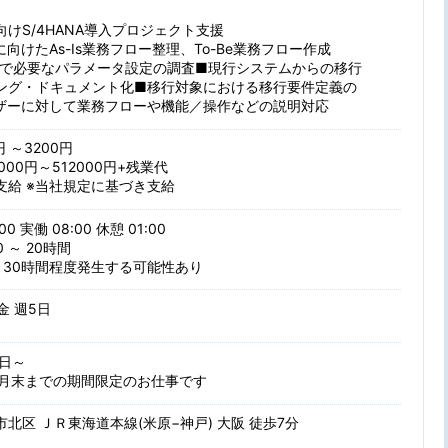
けS/4HANA導入プロジェクト支援
向けたAs-Is業務フロー整理、To-Be業務フロー作成
ANAで必要なパラメータ設定の調査■現行システムからの移行
ング・ドキュメント化■移行対象における移行要件定義の
ザーに対して業務フローや機能／操作などの説明対応
円 ～3200円
000円～512000円+残業代
支給 ※当社規定に基づき支給
00 実働 08:00 休憩 01:00
 ～ 20時間
月30時間程度発生する可能性あり
 金 週5日
日～
10月末までの期間限定のお仕事です
北区 ＪＲ東海道本線(米原−神戸) 大阪 徒歩7分