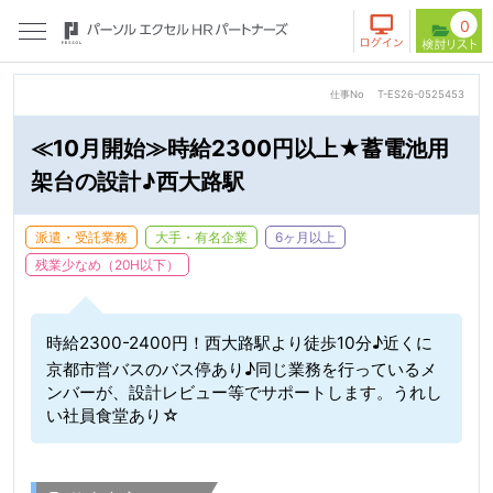
0
仕事No
T-ES26-0525453
≪10月開始≫時給2300円以上★蓄電池用
架台の設計♪西大路駅
派遣・受託業務
大手・有名企業
6ヶ月以上
残業少なめ（20H以下）
時給2300-2400円！西大路駅より徒歩10分♪近くに
京都市営バスのバス停あり♪同じ業務を行っているメ
ンバーが、設計レビュー等でサポートします。うれし
い社員食堂あり☆