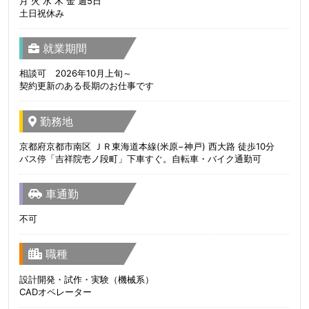
月 火 水 木 金 週5日
土日祝休み
就業期間
相談可 2026年10月上旬～
契約更新のある長期のお仕事です
勤務地
京都府京都市南区 ＪＲ東海道本線(米原−神戸) 西大路 徒歩10分
バス停「吉祥院壱ノ段町」下車すぐ。自転車・バイク通勤可
車通勤
不可
職種
設計開発・試作・実験（機械系）
CADオペレーター