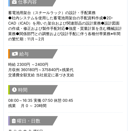
仕事内容
蓄電池用架台（スチールラック）の設計・手配業務
●社内システムを使用した蓄電池用架台の手配資料作成●2D-
CAD（ICAD）を用いた架台および関連部品の設計業務●設計図面
の作成・修正および製作手配対応●強度・質量計算を含む機械設計
業務●関係部門との調整および設計手配に伴う各種付帯業務※年間
の繁忙期：11月～2月
給与
時給 2300円 ～2400円
月収例 360180円～375840円+残業代
交通費全額支給 当社規定に基づき支給
時間
08:00～16:35 実働 07:50 休憩 00:45
残業 月 0 ～ 20時間
曜日・日数