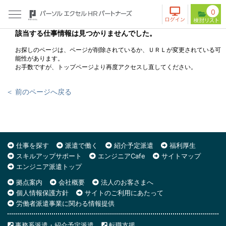
0
該当する仕事情報は見つかりませんでした。
お探しのページは、ページが削除されているか、ＵＲＬが変更されている可
能性があります。
お手数ですが、トップページより再度アクセスし直してください。
＜ 前のページへ戻る
仕事を探す
派遣で働く
紹介予定派遣
福利厚生
スキルアップサポート
エンジニアCafe
サイトマップ
エンジニア派遣トップ
拠点案内
会社概要
法人のお客さまへ
個人情報保護方針
サイトのご利用にあたって
労働者派遣事業に関わる情報提供
事務系派遣・紹介予定派遣
転職支援