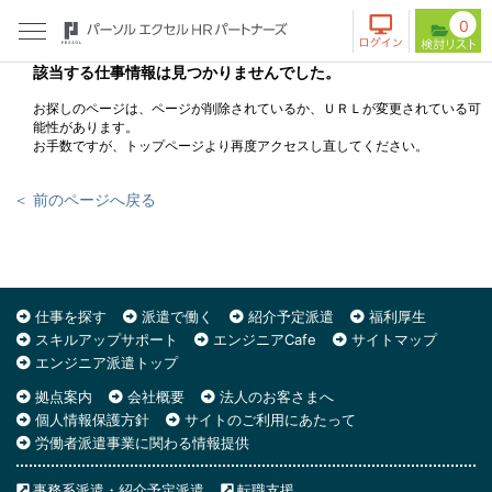
0
該当する仕事情報は見つかりませんでした。
お探しのページは、ページが削除されているか、ＵＲＬが変更されている可
能性があります。
お手数ですが、トップページより再度アクセスし直してください。
＜ 前のページへ戻る
仕事を探す
派遣で働く
紹介予定派遣
福利厚生
スキルアップサポート
エンジニアCafe
サイトマップ
エンジニア派遣トップ
拠点案内
会社概要
法人のお客さまへ
個人情報保護方針
サイトのご利用にあたって
労働者派遣事業に関わる情報提供
事務系派遣・紹介予定派遣
転職支援