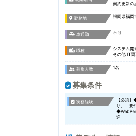
契約更新の
福岡県福岡市
勤務地
不可
車通勤
システム開
職種
その他 IT
1名
募集人数
募集条件
【必須】
実務経験
り、 要
◆WebP
迎