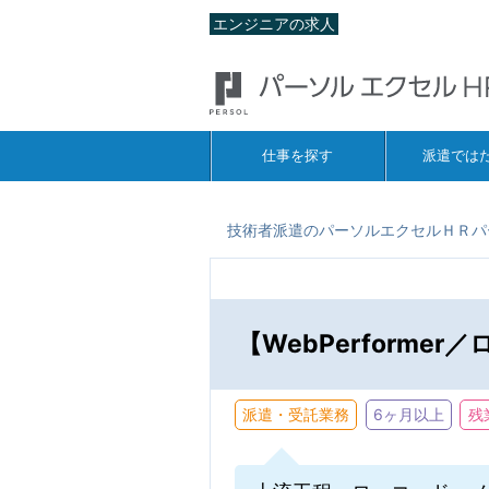
エンジニアの求人
仕事を探す
派遣では
技術者派遣のパーソルエクセルＨＲパ
【WebPerform
派遣・受託業務
6ヶ月以上
残