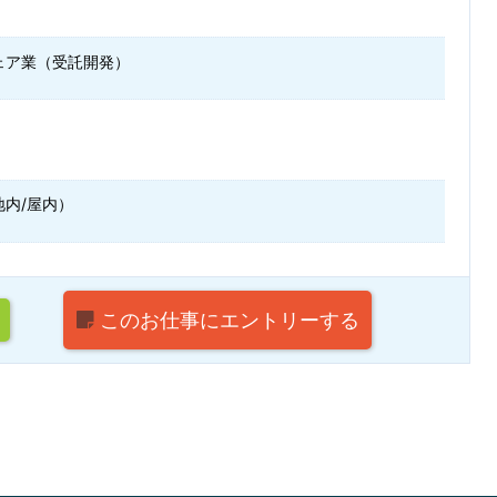
ェア業（受託開発）
地内/屋内）
このお仕事に
エントリーする