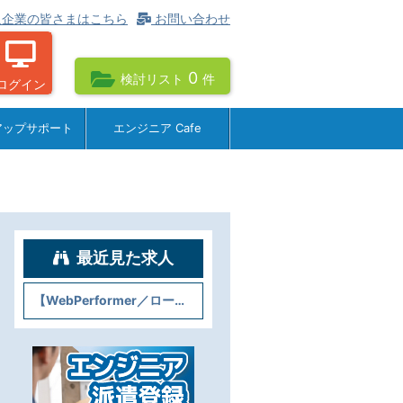
企業の皆さまはこちら
お問い合わせ
0
検討リスト
件
ログイン
アップサポート
エンジニア Cafe
最近見た求人
【WebPerformer／ローコード開発】＠博多駅徒歩すぐ