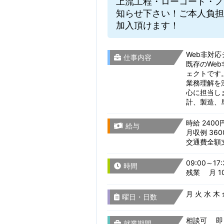
上流工程・ローコード・ノ
知らせ下さい！ご本人負担
加入頂けます！
Web非対応シ
仕事内容
既存のWe
ェクトです
業務理解を
心に担当し
計、製造、
時給 2400
給与
月収例 360
交通費全額
09:00～17:
時間
残業 月 10
月 火 水 木
曜日・日数
相談可 即
就業期間