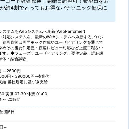
ーコード経験歓迎！開始日調整可！希望日をお
が約4割でとってもお得なパナソニック健保に
ステムをWebシステムへ刷新(WebPerformer)
b非対応システムを、最新のWebシステムへ刷新するプロジ
。参画直後は画面モック作成やユーザヒアリングを通じて
深めその後要件定義・顧客レビュー対応など上流工程を中
ます。◆フェーズ：ユーザヒアリング、要件定義、詳細設
単体・結合試験
円 ～2600円
000円～390000円+残業代
支給 当社規定に基づき支給
30 実働 07:30 休憩 01:00
 ～ 20時間
 金 週5日
日～