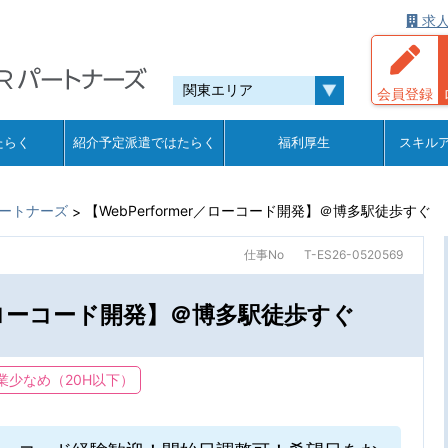
求人
会員登録
たらく
紹介予定派遣ではたらく
福利厚生
スキル
ートナーズ
【WebPerformer／ローコード開発】＠博多駅徒歩すぐ
>
仕事No
T-ES26-0520569
er／ローコード開発】＠博多駅徒歩すぐ
業少なめ（20H以下）