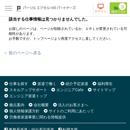
0
該当する仕事情報は見つかりませんでした。
お探しのページは、ページが削除されているか、ＵＲＬが変更されている可
能性があります。
お手数ですが、トップページより再度アクセスし直してください。
＜ 前のページへ戻る
仕事を探す
派遣で働く
紹介予定派遣
福利厚生
スキルアップサポート
エンジニアCafe
サイトマップ
エンジニア派遣トップ
拠点案内
会社概要
法人のお客さまへ
個人情報保護方針
サイトのご利用にあたって
労働者派遣事業に関わる情報提供
事務系派遣・紹介予定派遣
転職支援