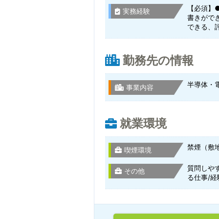
【必須】
実務経験
書きがで
できる、
勤務先の情報
半導体・
事業内容
就業環境
禁煙（敷
喫煙環境
質問しや
その他
る仕事/経