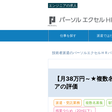
エンジニアの求人
仕事を探す
派遣では
技術者派遣のパーソルエクセルＨＲパ
【月38万円～★複数
アの評価
派遣・受託業務
複数名募集
駅
残業少なめ（20H以下）