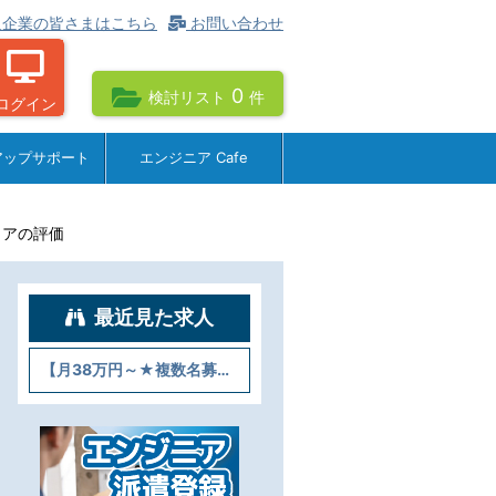
企業の皆さまはこちら
お問い合わせ
0
検討リスト
件
ログイン
アップサポート
エンジニア Cafe
ェアの評価
最近見た求人
【月38万円～★複数名募集】C・C++◎組込みソフトウェアの評価