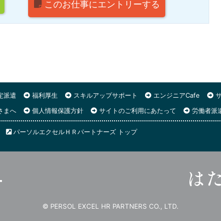
このお仕事に
エントリーする
定派遣
福利厚生
スキルアップサポート
エンジニアCafe
サ
さまへ
個人情報保護方針
サイトのご利用にあたって
労働者派
パーソルエクセルＨＲパートナーズ トップ
© PERSOL EXCEL HR PARTNERS CO., LTD.