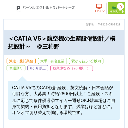
0
仕事No
T-ES26-0503528
＜CATIA V5＞航空機の生産設備設計／構
想設計～ ＠三柿野
派遣・受託業務
大手・有名企業
駅から徒歩5分以内
車通勤可
6ヶ月以上
残業少なめ（20H以下）
CATIA V5でのCAD設計経験、英文読解・日常会話が
可能な方、大募集！時給2800円以上！ご経験・スキ
ルに応じて条件優遇◎マイカー通勤OK♪駐車場はご自
身で契約・費用負担となります。残業はほどほどに。
オンオフ切り替えて働ける環境です。