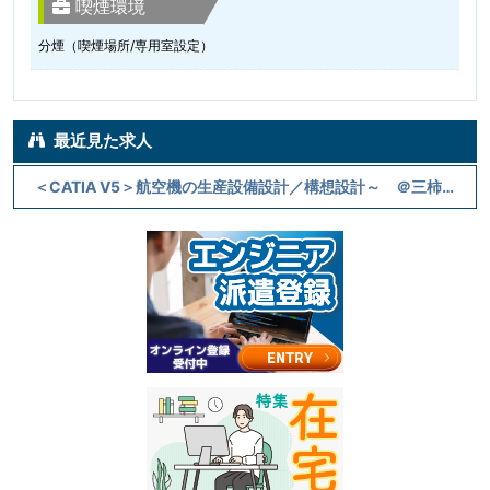
喫煙環境
分煙（喫煙場所/専用室設定）
最近見た求人
＜CATIA V5＞航空機の生産設備設計／構想設計～ ＠三柿野