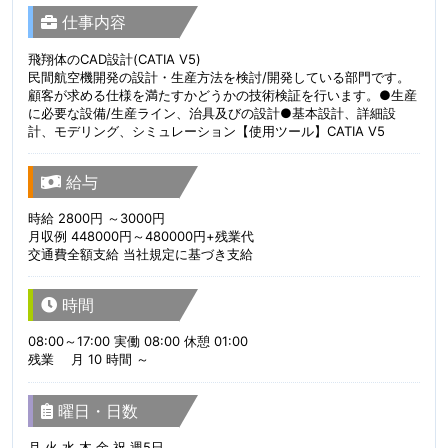
仕事内容
飛翔体のCAD設計(CATIA V5)
民間航空機開発の設計・生産方法を検討/開発している部門です。
顧客が求める仕様を満たすかどうかの技術検証を行います。●生産
に必要な設備/生産ライン、治具及びの設計●基本設計、詳細設
計、モデリング、シミュレーション【使用ツール】CATIA V5
給与
時給 2800円 ～3000円
月収例 448000円～480000円+残業代
交通費全額支給 当社規定に基づき支給
時間
08:00～17:00 実働 08:00 休憩 01:00
残業 月 10 時間 ～
曜日・日数
月 火 水 木 金 祝 週5日