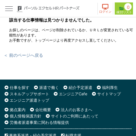
0
該当する仕事情報は見つかりませんでした。
お探しのページは、ページが削除されているか、ＵＲＬが変更されている可
能性があります。
お手数ですが、トップページより再度アクセスし直してください。
＜ 前のページへ戻る
仕事を探す
派遣で働く
紹介予定派遣
福利厚生
スキルアップサポート
エンジニアCafe
サイトマップ
エンジニア派遣トップ
拠点案内
会社概要
法人のお客さまへ
個人情報保護方針
サイトのご利用にあたって
労働者派遣事業に関わる情報提供
事務系派遣・紹介予定派遣
転職支援